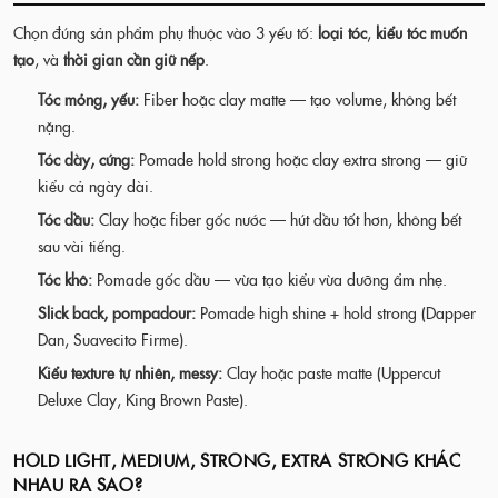
Chọn đúng sản phẩm phụ thuộc vào 3 yếu tố:
loại tóc
,
kiểu tóc muốn
tạo
, và
thời gian cần giữ nếp
.
Tóc mỏng, yếu:
Fiber hoặc clay matte — tạo volume, không bết
nặng.
Tóc dày, cứng:
Pomade hold strong hoặc clay extra strong — giữ
kiểu cả ngày dài.
Tóc dầu:
Clay hoặc fiber gốc nước — hút dầu tốt hơn, không bết
sau vài tiếng.
Tóc khô:
Pomade gốc dầu — vừa tạo kiểu vừa dưỡng ẩm nhẹ.
Slick back, pompadour:
Pomade high shine + hold strong (Dapper
Dan, Suavecito Firme).
Kiểu texture tự nhiên, messy:
Clay hoặc paste matte (Uppercut
Deluxe Clay, King Brown Paste).
HOLD LIGHT, MEDIUM, STRONG, EXTRA STRONG KHÁC
NHAU RA SAO?