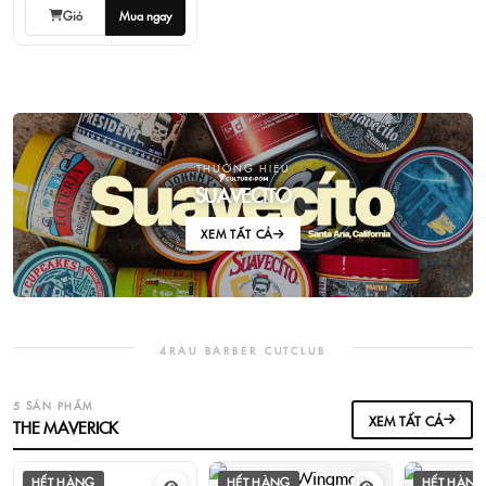
Giỏ
Mua ngay
THƯƠNG HIỆU
SUAVECITO
XEM TẤT CẢ
4RAU BARBER CUTCLUB
5 SẢN PHẨM
XEM TẤT CẢ
THE MAVERICK
HẾT HÀNG
HẾT HÀNG
HẾT HÀNG