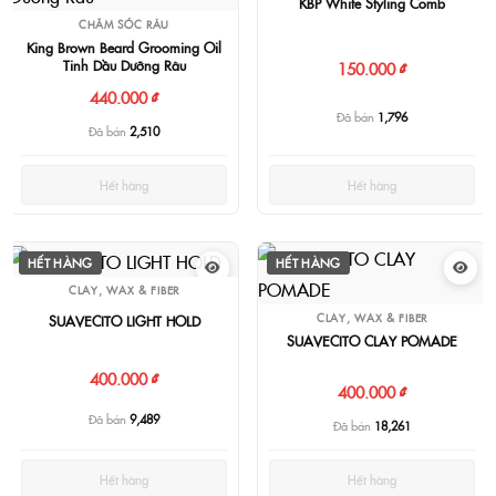
KBP White Styling Comb
CHĂM SÓC RÂU
King Brown Beard Grooming Oil
Tinh Dầu Dưỡng Râu
150.000 ₫
440.000 ₫
Đã bán
1,796
Đã bán
2,510
Hết hàng
Hết hàng
HẾT HÀNG
HẾT HÀNG
CLAY, WAX & FIBER
CLAY, WAX & FIBER
SUAVECITO LIGHT HOLD
SUAVECITO CLAY POMADE
400.000 ₫
400.000 ₫
Đã bán
9,489
Đã bán
18,261
Hết hàng
Hết hàng