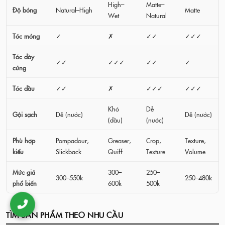
High–
Matte–
Độ bóng
Natural–High
Matte
Wet
Natural
Tóc mỏng
✓
✗
✓✓
✓✓✓
Tóc dày
✓✓
✓✓✓
✓✓
✓
cứng
Tóc dầu
✓✓
✗
✓✓✓
✓✓✓
Khó
Dễ
Gội sạch
Dễ (nước)
Dễ (nước)
(dầu)
(nước)
Phù hợp
Pompadour,
Greaser,
Crop,
Texture,
kiểu
Slickback
Quiff
Texture
Volume
Mức giá
300–
250–
300–550k
250–480k
phổ biến
600k
500k
TÌM SẢN PHẨM THEO NHU CẦU