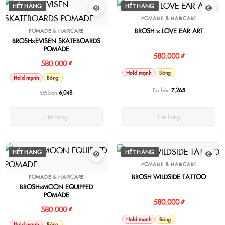
HẾT HÀNG
HẾT HÀNG
POMADE & HAIRCARE
BROSH × LOVE EAR ART
POMADE & HAIRCARE
BROSH×EVISEN SKATEBOARDS
POMADE
580.000 ₫
580.000 ₫
Hold mạnh
Bóng
Hold mạnh
Bóng
Đã bán
7,265
Đã bán
6,048
Hết hàng
Hết hàng
HẾT HÀNG
HẾT HÀNG
POMADE & HAIRCARE
BROSH WILDSIDE TATTOO
POMADE & HAIRCARE
BROSH×MOON EQUIPPED
POMADE
580.000 ₫
580.000 ₫
Hold mạnh
Bóng
Hold mạnh
Bóng