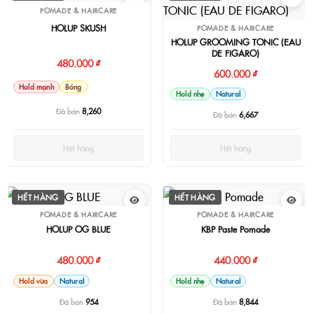
POMADE & HAIRCARE
HOLUP SKUSH
POMADE & HAIRCARE
HOLUP GROOMING TONIC (EAU
DE FIGARO)
480.000 ₫
600.000 ₫
Hold mạnh
Bóng
Hold nhẹ
Natural
Đã bán
8,260
Đã bán
6,667
Hết hàng
Hết hàng
HẾT HÀNG
HẾT HÀNG
POMADE & HAIRCARE
POMADE & HAIRCARE
HOLUP OG BLUE
KBP Paste Pomade
480.000 ₫
440.000 ₫
Hold vừa
Natural
Hold nhẹ
Natural
Đã bán
954
Đã bán
8,844