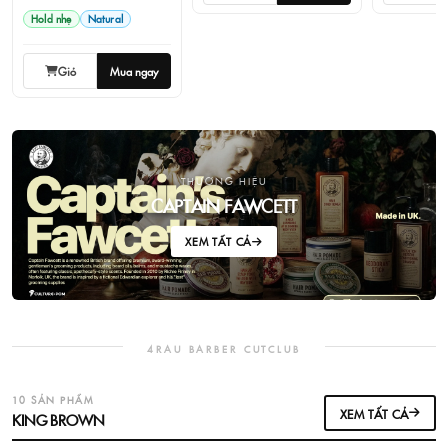
Hold nhẹ
Natural
Giỏ
Mua ngay
THƯƠNG HIỆU
CAPTAIN FAWCETT
XEM TẤT CẢ
4RAU BARBER CUTCLUB
10 SẢN PHẨM
XEM TẤT CẢ
KING BROWN