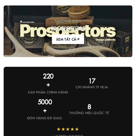
THƯƠNG HIỆU
PROSPECTORS
XEM TẤT CẢ
220
17
+
CHI NHÁNH TP.HCM
SẢN PHẨM CHÍNH HÃNG
5000
8
+
THƯƠNG HIỆU QUỐC TẾ
ĐƠN HÀNG ĐÃ GIAO
★★★★★