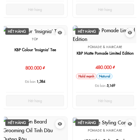
Hết hàng
Hết hàng
HẾT HÀNG
HẾT HÀNG
TOP
POMADE & HAIRCARE
KBP Colour ‘Insignia’ Tee
KBP Matte Pomade Limited Edition
480.000 ₫
800.000 ₫
Hold mạnh
Natural
Đã bán
1,384
Đã bán
5,169
Hết hàng
Hết hàng
HẾT HÀNG
HẾT HÀNG
POMADE & HAIRCARE