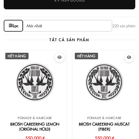
4.9 TRÊN GOOGLE
Lọc
220 sản phẩm
TẤT CẢ SẢN PHẨM
HẾT HÀNG
HẾT HÀNG
POMADE & HAIRCARE
POMADE & HAIRCARE
BROSH CAREERING LEMON
BROSH CAREERING MUSCAT
(ORIGINAL HOLD)
(FIBER)
550.000 ₫
550.000 ₫