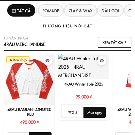
TẤT CẢ
POMADE
CLAY & WAX
DẦU GỘI
CH
THƯƠNG HIỆU NỔI BẬT
10 SẢN PHẨM
XEM TẤT CẢ
4RAU MERCHANDISE
🔥 Bán chạy
4RAU Winter Tote 2025
99.000 ₫
4RAU RAGLAN LONGTEE
4RAU Wint
Giỏ
Mua ngay
- RED
202
490.000 ₫
450