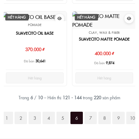
HẾT HÀNG
HẾT HÀNG
POMADE
CLAY, WAX & FIBER
SUAVECITO OIL BASE
SUAVECITO MATTE POMADE
370.000 ₫
400.000 ₫
Đã bán
30,641
Đã bán
9,874
Hết hàng
Hết hàng
Trang
6
/
10
– Hiển thị
121 - 144
trong
220
sản phẩm
1
2
3
4
5
6
7
8
9
10