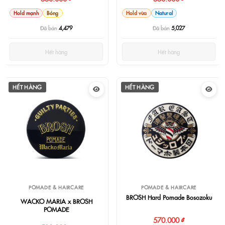
Hold mạnh
Bóng
Hold vừa
Natural
Đã bán
4,479
Đã bán
5,027
Hết hàng
Hết hàng
HẾT HÀNG
HẾT HÀNG
POMADE & HAIRCARE
POMADE & HAIRCARE
BROSH Hard Pomade Bosozoku
WACKO MARIA x BROSH
POMADE
570.000 ₫