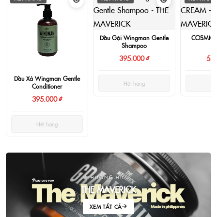
Dầu Gội Wingman Gentle
COSMIC 
Shampoo
395.000 ₫
550
Dầu Xả Wingman Gentle
Hết hàng
Hế
Conditioner
395.000 ₫
Hết hàng
THƯƠNG HIỆU
THE MAVERICK
XEM TẤT CẢ