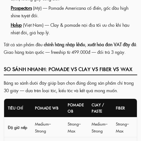
Prospectors
(Mỹ) — Pomade Americana cổ điển, gốc dầu high
shine tuyệt đối.
Holup
(Việt Nam) — Clay & pomade nội địa tối ưu cho khí hậu
nhiệt đới, giá hợp lý.
Tất cả sản phẩm đều
chính hãng nhập khẩu
,
xuất hóa đơn VAT đầy đủ
.
Giao hàng toàn quốc — freeship từ 499.000đ — đổi trả 3 ngày.
SO SÁNH NHANH: POMADE VS CLAY VS FIBER VS WAX
Bảng so sánh dưới đây giúp bạn chọn đúng dòng sản phẩm chỉ trong
30 giây — dựa trên loại tóc, kiểu tóc và kết quả mong muốn.
POMADE
CLAY /
TIÊU CHÍ
POMADE WB
FIBER
OB
PASTE
Medium–
Strong–
Medium–
Strong–
Độ giữ nếp
Strong
Max
Strong
Max