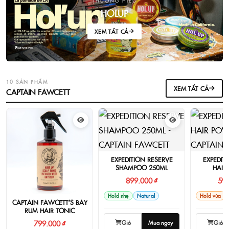
THƯƠNG HIỆU
HOLUP
XEM TẤT CẢ
10 SẢN PHẨM
XEM TẤT CẢ
CAPTAIN FAWCETT
EXPEDITION RESERVE
EXPEDIT
SHAMPOO 250ML
HAIR
899.000 ₫
599
Hold nhẹ
Natural
Hold vừa
CAPTAIN FAWCETT’S BAY
RUM HAIR TONIC
Giỏ
Mua ngay
Giỏ
799.000 ₫