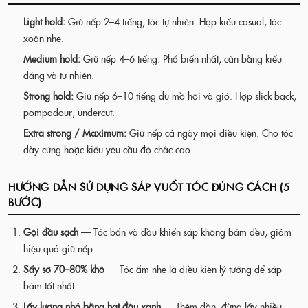
Light hold:
Giữ nếp 2–4 tiếng, tóc tự nhiên. Hợp kiểu casual, tóc
xoăn nhẹ.
Medium hold:
Giữ nếp 4–6 tiếng. Phổ biến nhất, cân bằng kiểu
dáng và tự nhiên.
Strong hold:
Giữ nếp 6–10 tiếng dù mồ hôi và gió. Hợp slick back,
pompadour, undercut.
Extra strong / Maximum:
Giữ nếp cả ngày mọi điều kiện. Cho tóc
dày cứng hoặc kiểu yêu cầu độ chắc cao.
HƯỚNG DẪN SỬ DỤNG SÁP VUỐT TÓC ĐÚNG CÁCH (5
BƯỚC)
Gội đầu sạch
— Tóc bẩn và dầu khiến sáp không bám đều, giảm
hiệu quả giữ nếp.
Sấy sơ 70–80% khô
— Tóc ẩm nhẹ là điều kiện lý tưởng để sáp
bám tốt nhất.
Lấy lượng nhỏ bằng hạt đậu xanh
— Thêm dần, đừng lấy nhiều