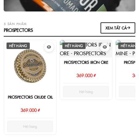
5 SẢN PHẨM
XEM TẤT CẢ
PROSPECTORS
HẾT HÀNG
HẾT HÀNG
HẾT HÀNG
PROSPECTORS IRON ORE
PROSPE
369.000 ₫
369
Hết hàng
Hế
PROSPECTORS CRUDE OIL
369.000 ₫
Hết hàng