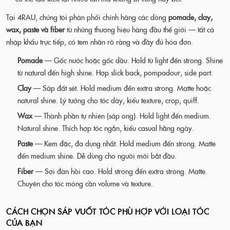
Tại 4RAU, chúng tôi phân phối chính hãng các dòng
pomade, clay,
wax, paste và fiber
từ những thương hiệu hàng đầu thế giới — tất cả
nhập khẩu trực tiếp, có tem nhãn rõ ràng và đầy đủ hóa đơn.
Pomade
— Gốc nước hoặc gốc dầu. Hold từ light đến strong. Shine
từ natural đến high shine. Hợp slick back, pompadour, side part.
Clay
— Sáp đất sét. Hold medium đến extra strong. Matte hoặc
natural shine. Lý tưởng cho tóc dày, kiểu texture, crop, quiff.
Wax
— Thành phần tự nhiên (sáp ong). Hold light đến medium.
Natural shine. Thích hợp tóc ngắn, kiểu casual hằng ngày.
Paste
— Kem đặc, đa dụng nhất. Hold medium đến strong. Matte
đến medium shine. Dễ dùng cho người mới bắt đầu.
Fiber
— Sợi đàn hồi cao. Hold strong đến extra strong. Matte.
Chuyên cho tóc mỏng cần volume và texture.
CÁCH CHỌN SÁP VUỐT TÓC PHÙ HỢP VỚI LOẠI TÓC
CỦA BẠN