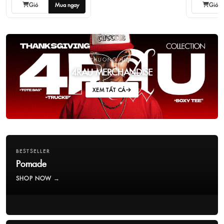
Giỏ
Mua ngay
Giỏ
THƯƠNG HIỆU
4RAU MERCHANDISE
XEM TẤT CẢ
BESTSELLER
Pomade
SHOP NOW →