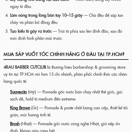
ngay từ đầu.
Làm nóng trong lòng bàn tay 10–15 giây
— Chà đều để sáp tan
chảy và phân bổ đồng đều.
Tạo kiểu từ gáy ra trước
— Trải từ phía sau lên đỉnh đầu, sau đó
mới định hình phần mái trước.
MUA SÁP VUỐT TÓC CHÍNH HÃNG Ở ĐÂU TẠI TP.HCM?
4RAU BARBER CUTCLUB
là thương hiệu barbershop & grooming store
uy tín tại TP.HCM với hơn 15 chi nhánh, phân phối chính thức các nhãn
hàng quốc tế:
Suavecito
(Mỹ) — Pomade gốc nước bán chạy nhất thế giới, gội
sạch dễ, hold từ medium đến extreme.
King Brown
(Úc) — Pomade & paste chất lượng cao cấp, thiết kế tối
giản, mùi hương tinh tế.
Brosh
(Nhật) — Pomade gốc nước công nghệ Nhật, giữ nếp ổn
định, không gây cứng bết.