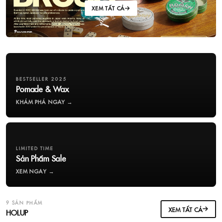
XEM TẤT CẢ
BESTSELLER 2025
Pomade & Wax
KHÁM PHÁ NGAY →
LIMITED TIME
Sản Phẩm Sale
XEM NGAY →
9 SẢN PHẨM
XEM TẤT CẢ
HOLUP