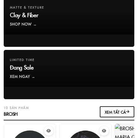
MATTE & TEXTURE
Clay & Fiber
SHOP NOW →
LIMITED TIME
Đang Sale
XEM NGAY →
10 SẢN PHẨM
XEM TẤT CẢ
BROSH