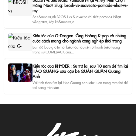
BROSH vs Suavecito: Pomade Nhật vs Mỹ Nên Chọn
Hãng Nào? Slug: brosh-vs-suavecito-pomade-nhat-vs-
my
So s&aacute;nh BROSH vs Suavecito chi tiết: pomade Nhật
v&agrave; Mỹ kh&aacute;c...
Kiểu tóc của G-Dragon :Ông Hoàng K-pop và những
cuộc cách mạng cho ngành công nghiệp thời trang
Bạn đã bao giờ tự hỏi kiểu tóc nào sẽ trở thành biểu tượng
trong sự COMEBACK của...
Kiểu tóc của RHYDER : Sự trở lại sau 10 năm để tìm lại
HÀO QUANG của cậu bé QUÁN QUÂN Quang
Anh
Với tinh thần tìm lại Hào Quang sân sấu: luôn trong tâm thế để
toả sáng trên sân...