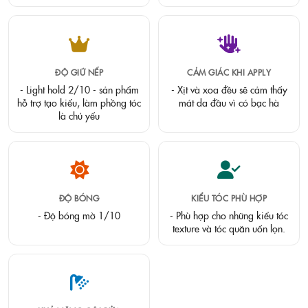
ĐỘ GIỮ NẾP
CẢM GIÁC KHI APPLY
- Light hold 2/10 - sản phẩm
- Xịt và xoa đều sẽ cảm thấy
hỗ trợ tạo kiểu, làm phồng tóc
mát da đầu vì có bạc hà
là chủ yếu
ĐỘ BÓNG
KIỂU TÓC PHÙ HỢP
- Độ bóng mờ 1/10
- Phù hợp cho những kiểu tóc
texture và tóc quăn uốn lọn.