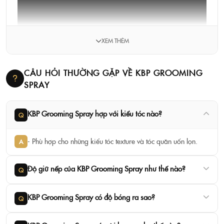
XEM THÊM
CÂU HỎI THƯỜNG GẶP VỀ KBP GROOMING
SPRAY
KBP Grooming Spray hợp với kiểu tóc nào?
Q
- Phù hợp cho những kiểu tóc texture và tóc quăn uốn lọn.
A
Độ giữ nếp của KBP Grooming Spray như thế nào?
Q
KBP Grooming Spray có độ bóng ra sao?
Q