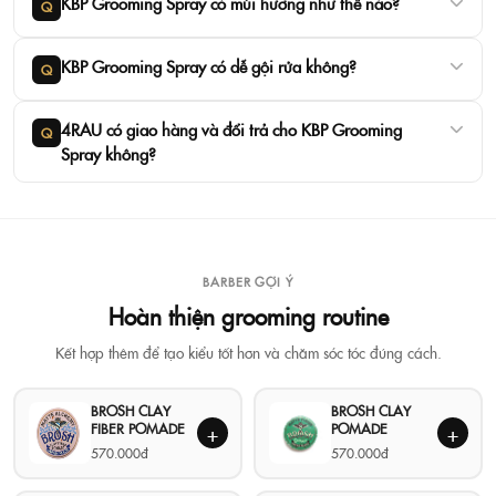
KBP Grooming Spray có mùi hương như thế nào?
Q
KBP Grooming Spray có dễ gội rửa không?
Q
4RAU có giao hàng và đổi trả cho KBP Grooming
Q
Spray không?
BARBER GỢI Ý
Hoàn thiện grooming routine
Kết hợp thêm để tạo kiểu tốt hơn và chăm sóc tóc đúng cách.
BROSH CLAY
BROSH CLAY
FIBER POMADE
POMADE
+
+
570.000đ
570.000đ