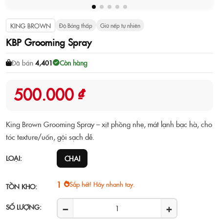
KING BROWN
Độ Bóng thấp
Giữ nếp tự nhiên
KBP Grooming Spray
Đã bán
4,401
Còn hàng
500.000 ₫
King Brown Grooming Spray – xịt phồng nhẹ, mát lạnh bạc hà, cho
tóc texture/uốn, gội sạch dễ.
LOẠI:
CHAI
1
Sắp hết! Hãy nhanh tay.
TỒN KHO:
−
+
SỐ LƯỢNG: