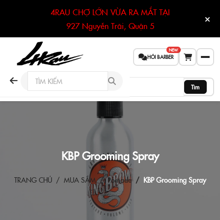
4RAU CHỢ LỚN VỪA RA MẮT TẠI
927 Nguyễn Trãi, Quận 5
NEW
HỎI BARBER
Tìm
KBP Grooming Spray
TRANG CHỦ
MUA SẮM
Pomade
KBP Grooming Spray