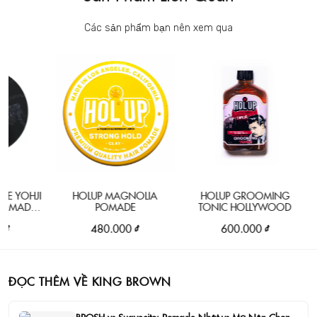
Các sản phẩm bạn nên xem qua
BR
YOHJI
HOLUP MAGNOLIA
HOLUP GROOMING
ADE
POMADE
TONIC HOLLYWOOD
N
480.000 ₫
600.000 ₫
ĐỌC THÊM VỀ KING BROWN