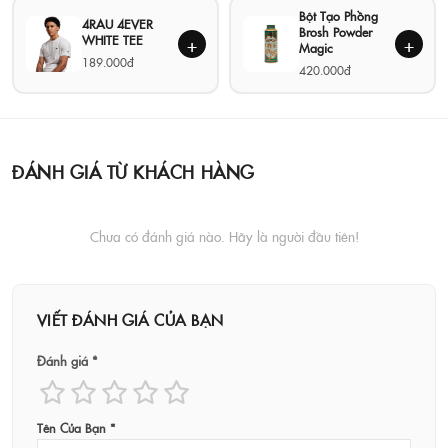
Bột Tạo Phồng
4RAU 4EVER
Brosh Powder
WHITE TEE
+
+
Magic
189.000đ
420.000đ
ĐÁNH GIÁ TỪ KHÁCH HÀNG
Chưa có đánh giá nào. Hãy là người đầu tiên!
VIẾT ĐÁNH GIÁ CỦA BẠN
Đánh giá *
Tên Của Bạn *