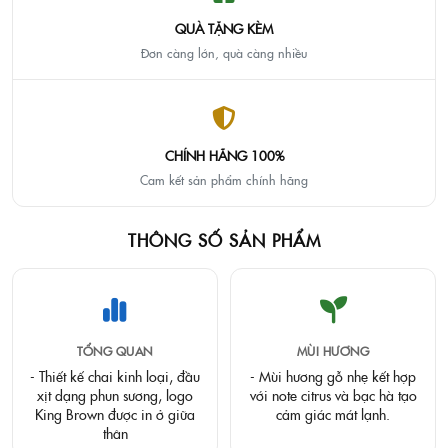
QUÀ TẶNG KÈM
Đơn càng lớn, quà càng nhiều
CHÍNH HÃNG 100%
Cam kết sản phẩm chính hãng
THÔNG SỐ SẢN PHẨM
TỔNG QUAN
MÙI HƯƠNG
- Thiết kế chai kinh loại, đầu
- Mùi hương gỗ nhẹ kết hợp
xịt dạng phun sương, logo
với note citrus và bạc hà tạo
King Brown được in ở giữa
cảm giác mát lạnh.
thân