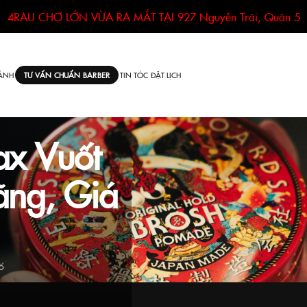
4RAU CHỢ LỚN VỪA RA MẮT TẠI
927 Nguyễn Trãi, Quận 5
ÁNH
TIN TÓC
ĐẶT LỊCH
TƯ VẤN CHUẨN BARBER
x Vuốt
ãng, Giá
ố