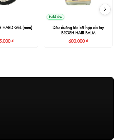
Hold nhẹ
Hold vừa
 HARD GEL (mini)
Dầu dưỡng tóc kết hợp da tay
BROSH 
BROSH HAIR BALM
5.000 ₫
600.000 ₫