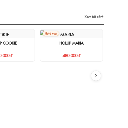
Xem tất cả
Hold vừa
P COOKIE
HOLUP MARIA
0.000 ₫
480.000 ₫
Hold mạnh