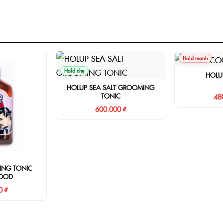
Hold mạnh
Hold nhẹ
HOLU
HOLUP SEA SALT GROOMING
TONIC
48
600.000 ₫
ING TONIC
OOD
0 ₫