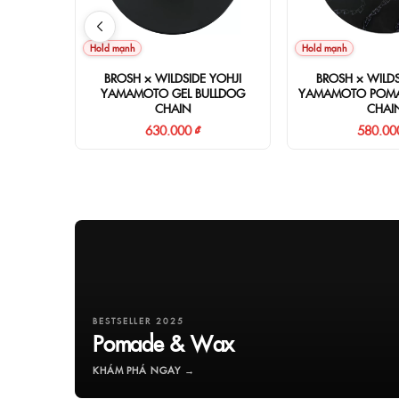
Hold mạnh
Hold mạnh
BROSH × WILDSIDE YOHJI
BROSH × WILDS
YAMAMOTO GEL BULLDOG
YAMAMOTO POMA
CHAIN
CHAI
630.000 ₫
580.00
BESTSELLER 2025
Pomade & Wax
KHÁM PHÁ NGAY →