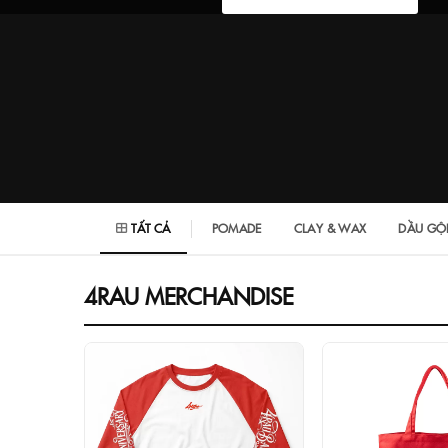
TẤT CẢ
POMADE
CLAY & WAX
DẦU GỘ
4RAU MERCHANDISE