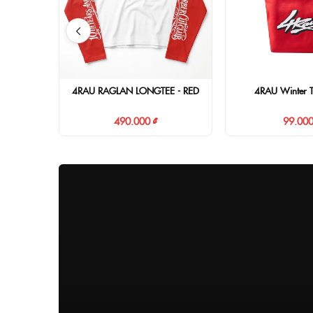
4RAU RAGLAN LONGTEE - RED
4RAU Winter 
490.000 ₫
99.000