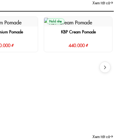
Xem tất cả
Hold nhẹ
mium Pomade
KBP Cream Pomade
0.000 ₫
440.000 ₫
Hold vừa
K
Xem tất cả