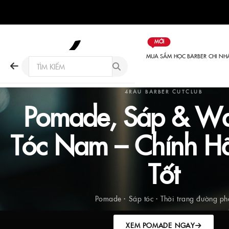
MỚI
MUA SẮM
HỌC BARBER
CHI NH
4RAU BARBER CUTCLUB
Pomade, Sáp & Wa
Tóc Nam – Chính H
Tốt
Pomade · Sáp tóc · Thời trang đường ph
XEM POMADE NGAY