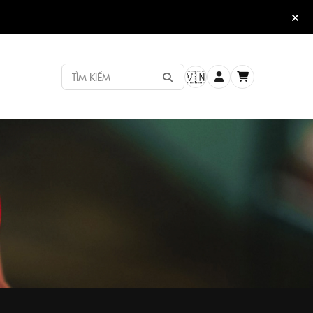
TÌM KIẾM
🇻🇳