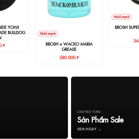
Hold mạnh
IDE YOHJI
BROSH SUPER
DE BULLDOG
Hold mạnh
N
34
BROSH × WACKO MARIA
0 ₫
GREASE
580.000 ₫
LIMITED TIME
Sản Phẩm Sale
XEM NGAY →