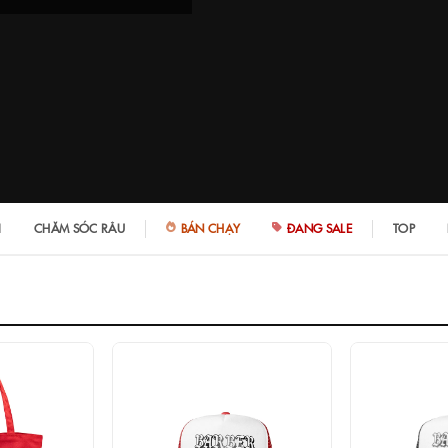
I
CHĂM SÓC RÂU
BÁN CHẠY
ĐANG SALE
TOP