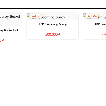
Hold vừa
Hold vừa
KBP Grooming Spray
KBP Pre
y Bucket Hat
500.000 ₫
44
0 ₫