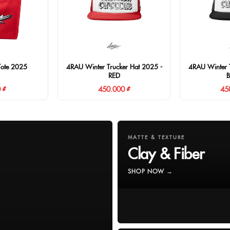
Tote 2025
4RAU Winter Trucker Hat 2025 -
4RAU Winter T
RED
 ₫
450.000 ₫
45
MATTE & TEXTURE
Clay & Fiber
SHOP NOW →