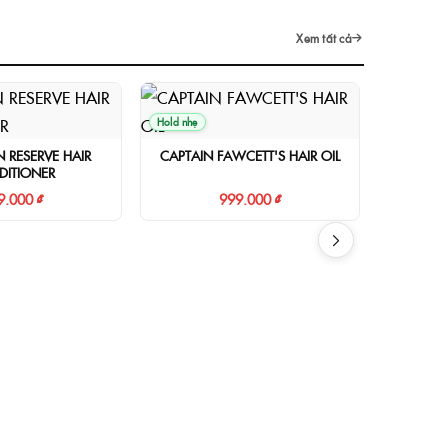
Xem tất cả
Hold nhẹ
N RESERVE HAIR
CAPTAIN FAWCETT'S HAIR OIL
DITIONER
9.000 ₫
999.000 ₫
Hold nhẹ
CAPTAIN