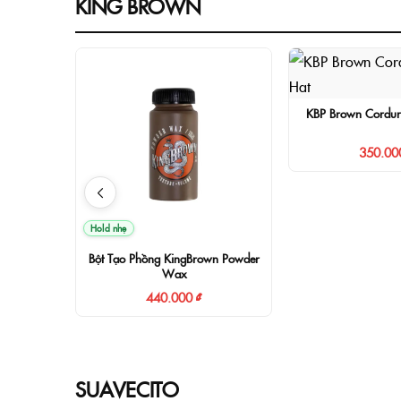
KING BROWN
KBP Brown Corduro
350.00
Hold nhẹ
Bột Tạo Phồng KingBrown Powder
Wax
440.000 ₫
SUAVECITO