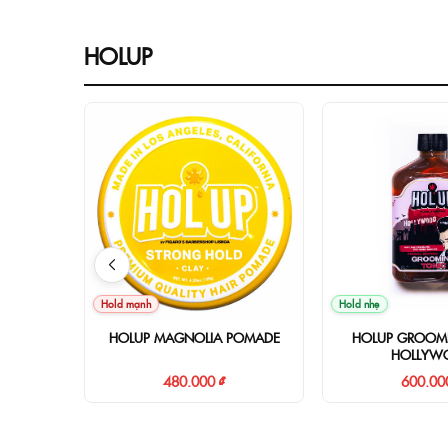
HOLUP
Hold mạnh
Hold nhẹ
HOLUP MAGNOLIA POMADE
HOLUP GROOM
HOLLYW
480.000 ₫
600.00