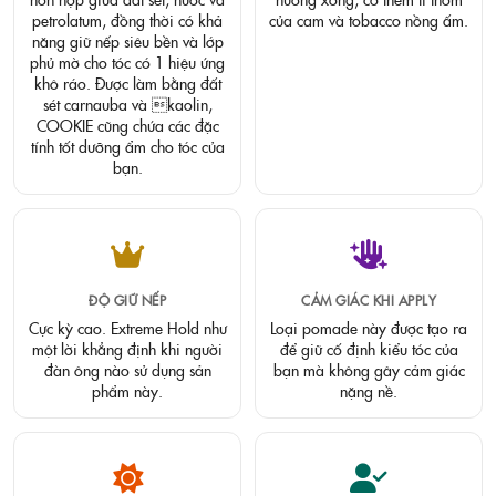
petrolatum, đồng thời có khả
của cam và tobacco nồng ấm.
năng giữ nếp siêu bền và lớp
phủ mờ cho tóc có 1 hiệu ứng
khô ráo. Được làm bằng đất
sét carnauba và kaolin,
COOKIE cũng chứa các đặc
tính tốt dưỡng ẩm cho tóc của
bạn.
ĐỘ GIỮ NẾP
CẢM GIÁC KHI APPLY
Cực kỳ cao. Extreme Hold như
Loại pomade này được tạo ra
một lời khẳng định khi người
để giữ cố định kiểu tóc của
đàn ông nào sử dụng sản
bạn mà không gây cảm giác
phẩm này.
nặng nề.