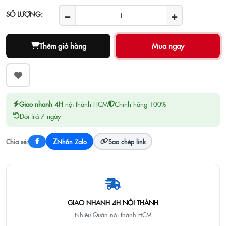
−
+
SỐ LƯỢNG:
Thêm giỏ hàng
Giao nhanh 4H
nội thành HCM
Chính hãng 100%
Đổi trả 7 ngày
Z
Chia sẻ:
Nhắn Zalo
Sao chép link
GIAO NHANH 4H NỘI THÀNH
Nhiều Quận nội thành HCM