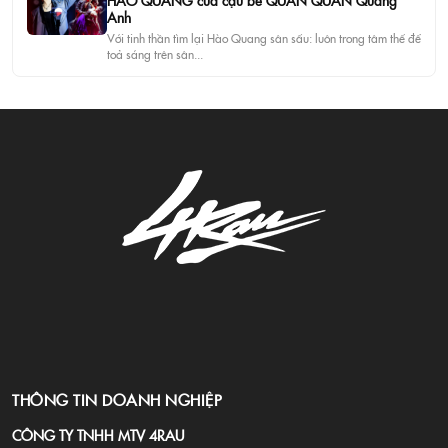
HÀO QUANG của cậu bé QUÁN QUÂN Quang
Anh
Với tinh thần tìm lại Hào Quang sân sấu: luôn trong tâm thế để
toả sáng trên sân...
THÔNG TIN DOANH NGHIỆP
CÔNG TY TNHH MTV 4RAU