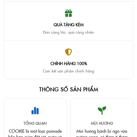
QUÀ TẶNG KÈM
Đơn càng lớn, quà càng nhiều
CHÍNH HÃNG 100%
Cam kết sản phẩm chính hãng
THÔNG SỐ SẢN PHẨM
TỔNG QUAN
MÙI HƯƠNG
COOKIE là một loại pomade
Mùi hương bánh bí ngô vừa
hỗn hợp giữa đất sét, nước và
nướng xong, có thêm tí thơm