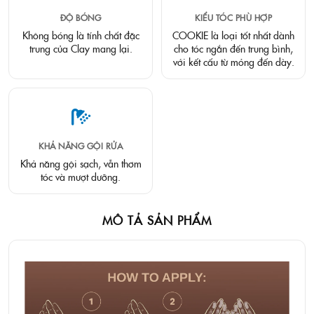
ĐỘ BÓNG
KIỂU TÓC PHÙ HỢP
Không bóng là tính chất đặc
COOKIE là loại tốt nhất dành
trung của Clay mang lại.
cho tóc ngắn đến trung bình,
với kết cấu từ mỏng đến dày.
KHẢ NĂNG GỘI RỬA
Khả năng gội sạch, vẫn thơm
tóc và mượt dưỡng.
MÔ TẢ SẢN PHẨM