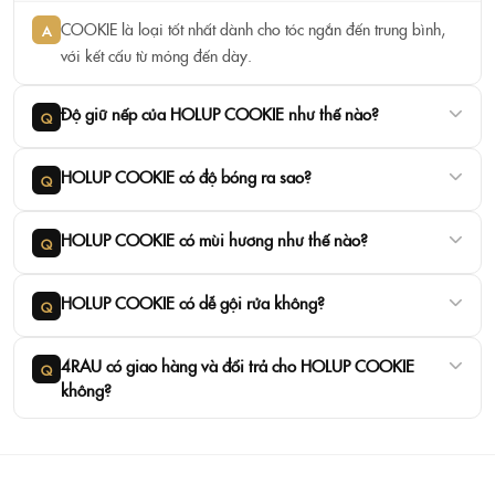
COOKIE là loại tốt nhất dành cho tóc ngắn đến trung bình,
A
với kết cấu từ mỏng đến dày.
Độ giữ nếp của HOLUP COOKIE như thế nào?
Q
HOLUP COOKIE có độ bóng ra sao?
Q
HOLUP COOKIE có mùi hương như thế nào?
Q
HOLUP COOKIE có dễ gội rửa không?
Q
4RAU có giao hàng và đổi trả cho HOLUP COOKIE
Q
không?