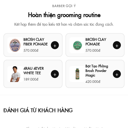
BARBER GỢI Ý
Hoàn thiện grooming routine
Kết hợp thêm để tạo kiểu tốt hơn và chăm sóc tóc đúng cách.
BROSH CLAY
BROSH CLAY
FIBER POMADE
POMADE
+
+
570.000đ
570.000đ
Bột Tạo Phồng
4RAU 4EVER
Brosh Powder
WHITE TEE
+
+
Magic
189.000đ
420.000đ
ĐÁNH GIÁ TỪ KHÁCH HÀNG