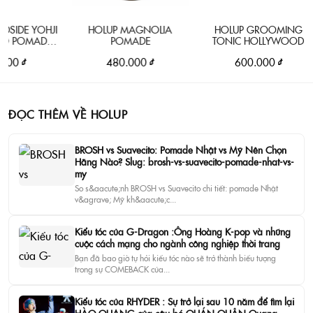
E YOHJI
HOLUP MAGNOLIA
HOLUP GROOMING
OMADE
POMADE
TONIC HOLLYWOOD
AIN
₫
480.000 ₫
600.000 ₫
ĐỌC THÊM VỀ HOLUP
BROSH vs Suavecito: Pomade Nhật vs Mỹ Nên Chọn
Hãng Nào? Slug: brosh-vs-suavecito-pomade-nhat-vs-
my
So s&aacute;nh BROSH vs Suavecito chi tiết: pomade Nhật
v&agrave; Mỹ kh&aacute;c...
Kiểu tóc của G-Dragon :Ông Hoàng K-pop và những
cuộc cách mạng cho ngành công nghiệp thời trang
Bạn đã bao giờ tự hỏi kiểu tóc nào sẽ trở thành biểu tượng
trong sự COMEBACK của...
Kiểu tóc của RHYDER : Sự trở lại sau 10 năm để tìm lại