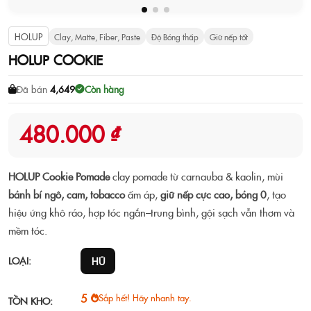
HOLUP
Clay, Matte, Fiber, Paste
Độ Bóng thấp
Giữ nếp tốt
HOLUP COOKIE
Đã bán
4,649
Còn hàng
480.000 ₫
HOLUP Cookie Pomade
clay pomade từ carnauba & kaolin, mùi
bánh bí ngô, cam, tobacco
ấm áp,
giữ nếp cực cao, bóng 0
, tạo
hiệu ứng khô ráo, hợp tóc ngắn–trung bình, gội sạch vẫn thơm và
mềm tóc.
LOẠI:
HŨ
5
Sắp hết! Hãy nhanh tay.
TỒN KHO: