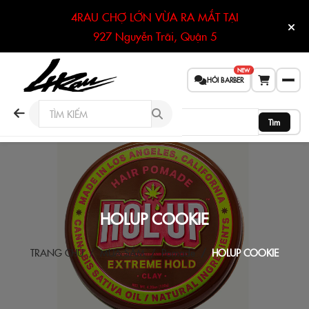
4RAU CHỢ LỚN VỪA RA MẮT TẠI
927 Nguyễn Trãi, Quận 5
NEW
HỎI BARBER
Tìm
HOLUP COOKIE
TRANG CHỦ
MUA SẮM
Pomade
HOLUP COOKIE