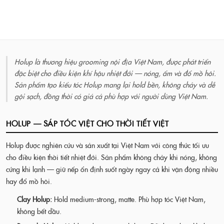
Holup là thương hiệu grooming nội địa Việt Nam, được phát triển
đặc biệt cho điều kiện khí hậu nhiệt đới — nóng, ẩm và đổ mồ hôi.
Sản phẩm tạo kiểu tóc Holup mang lại hold bền, không chảy và dễ
gội sạch, đồng thời có giá cả phù hợp với người dùng Việt Nam.
HOLUP — SÁP TÓC VIỆT CHO THỜI TIẾT VIỆT
Holup được nghiên cứu và sản xuất tại Việt Nam với công thức tối ưu
cho điều kiện thời tiết nhiệt đới. Sản phẩm không chảy khi nóng, không
cứng khi lạnh — giữ nếp ổn định suốt ngày ngay cả khi vận động nhiều
hay đổ mồ hôi.
Clay Holup:
Hold medium-strong, matte. Phù hợp tóc Việt Nam,
không bết dầu.