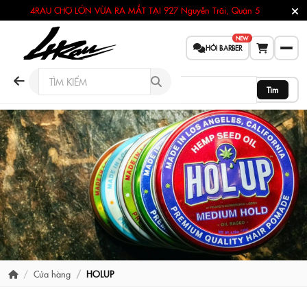
4RAU CHỢ LỚN VỪA RA MẮT TẠI
927 Nguyễn Trãi, Quận 5
NEW
HỎI BARBER
Tìm
Cửa hàng
HOLUP
BRAND STORE