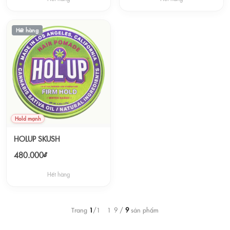
Hết hàng
Hold mạnh
HOLUP SKUSH
480.000₫
Hết hàng
Trang
1
/1 – 1–9 /
9
sản phẩm