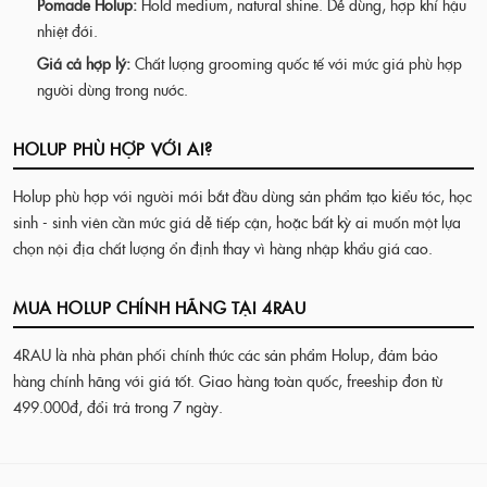
Pomade Holup:
Hold medium, natural shine. Dễ dùng, hợp khí hậu
nhiệt đới.
Giá cả hợp lý:
Chất lượng grooming quốc tế với mức giá phù hợp
người dùng trong nước.
HOLUP PHÙ HỢP VỚI AI?
Holup phù hợp với người mới bắt đầu dùng sản phẩm tạo kiểu tóc, học
sinh - sinh viên cần mức giá dễ tiếp cận, hoặc bất kỳ ai muốn một lựa
chọn nội địa chất lượng ổn định thay vì hàng nhập khẩu giá cao.
MUA HOLUP CHÍNH HÃNG TẠI 4RAU
4RAU là nhà phân phối chính thức các sản phẩm Holup, đảm bảo
hàng chính hãng với giá tốt. Giao hàng toàn quốc, freeship đơn từ
499.000đ, đổi trả trong 7 ngày.