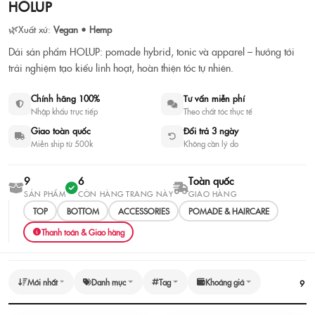
HOLUP
HOLUP Pomade | Sáp & grooming
tonic chính hãng
🌿
Xuất xứ:
Vegan • Hemp
Dải sản phẩm HOLUP: pomade hybrid, tonic và apparel – hướng tới
🌿
Vegan • Hemp
·
9 sản phẩm
trải nghiệm tạo kiểu linh hoạt, hoàn thiện tóc tự nhiên.
Xem sản phẩm
Tư vấn chọn nhanh
Chính hãng 100%
Tư vấn miễn phí
Nhập khẩu trực tiếp
Theo chất tóc thực tế
Giao toàn quốc
Đổi trả 3 ngày
Miễn ship từ 500k
Không cần lý do
9
6
Toàn quốc
SẢN PHẨM
CÒN HÀNG TRANG NÀY
GIAO HÀNG
TOP
BOTTOM
ACCESSORIES
POMADE & HAIRCARE
Thanh toán & Giao hàng
Mới nhất
Danh mục
Tag
Khoảng giá
9
sả