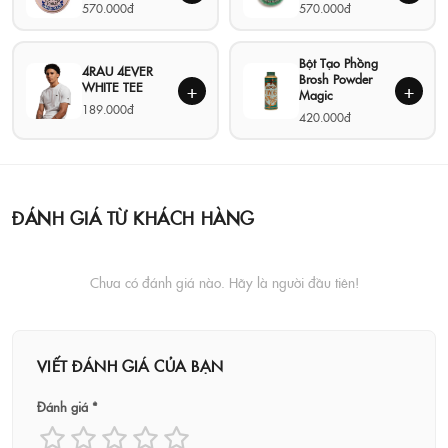
570.000đ
570.000đ
Bột Tạo Phồng
4RAU 4EVER
Brosh Powder
WHITE TEE
+
+
Magic
189.000đ
420.000đ
ĐÁNH GIÁ TỪ KHÁCH HÀNG
Chưa có đánh giá nào. Hãy là người đầu tiên!
VIẾT ĐÁNH GIÁ CỦA BẠN
Đánh giá *