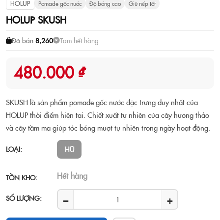
HOLUP
Pomade gốc nước
Độ bóng cao
Giữ nếp tốt
HOLUP SKUSH
Đã bán
8,260
Tạm hết hàng
480.000 ₫
SKUSH là sản phẩm pomade gốc nước đặc trưng duy nhất của
HOLUP thời điểm hiện tại. Chiết xuất tự nhiên của cây hương thảo
và cây tầm ma giúp tóc bóng mượt tự nhiên trong ngày hoạt động.
LOẠI:
HŨ
Hết hàng
TỒN KHO:
−
+
SỐ LƯỢNG: