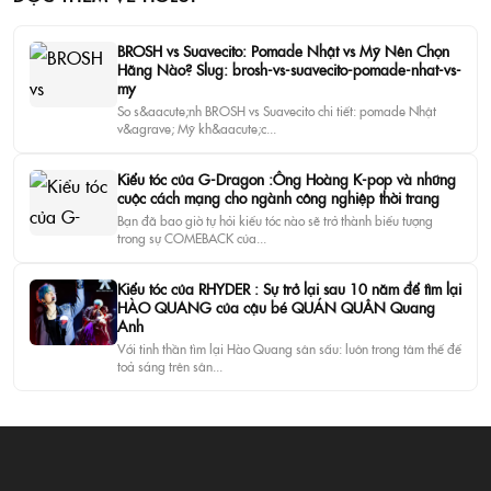
BROSH vs Suavecito: Pomade Nhật vs Mỹ Nên Chọn
Hãng Nào? Slug: brosh-vs-suavecito-pomade-nhat-vs-
my
So s&aacute;nh BROSH vs Suavecito chi tiết: pomade Nhật
v&agrave; Mỹ kh&aacute;c...
Kiểu tóc của G-Dragon :Ông Hoàng K-pop và những
cuộc cách mạng cho ngành công nghiệp thời trang
Bạn đã bao giờ tự hỏi kiểu tóc nào sẽ trở thành biểu tượng
trong sự COMEBACK của...
Kiểu tóc của RHYDER : Sự trở lại sau 10 năm để tìm lại
HÀO QUANG của cậu bé QUÁN QUÂN Quang
Anh
Với tinh thần tìm lại Hào Quang sân sấu: luôn trong tâm thế để
toả sáng trên sân...