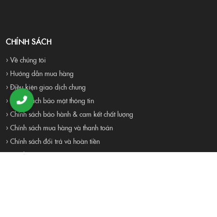
CHÍNH SÁCH
› Về chúng tôi
› Hướng dẫn mua hàng
› Điều kiện giao dịch chung
› Chính sách bảo mật thông tin
› Chính sách bảo hành & cam kết chất lượng
› Chính sách mua hàng và thanh toán
› Chính sách đổi trả và hoàn tiền
› Liên hệ
› Tuyển dụng
Proudly Built By 4RAU TEAM . All Rights Reserved
Đang online:
17