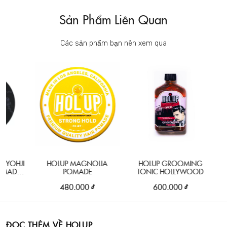
Sản Phẩm Liên Quan
Các sản phẩm bạn nên xem qua
BROS
HJI
HOLUP MAGNOLIA
HOLUP GROOMING
DE
POMADE
TONIC HOLLYWOOD
480.000 ₫
600.000 ₫
ĐỌC THÊM VỀ HOLUP