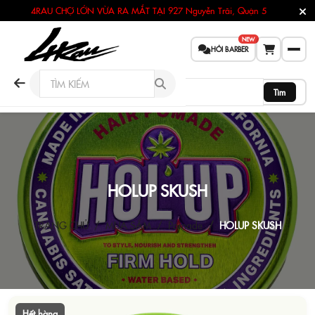
4RAU CHỢ LỚN VỪA RA MẮT TẠI
927 Nguyễn Trãi, Quận 5
NEW
HỎI BARBER
Tìm
HOLUP SKUSH
TRANG CHỦ
MUA SẮM
Pomade
HOLUP SKUSH
Hết hàng