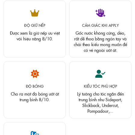
ĐỘ GIỮ NẾP
CẢM GIÁC KHI APPLY
Được xem là giữ nếp ưu việt
Gốc nước không cứng, dẻo,
với hiệu năng 8/10.
rất dễ thoa bằng ngón tay và
chải theo kiểu mong muốn để
có vẻ ngoài ướt át.
ĐỘ BÓNG
KIỂU TÓC PHÙ HỢP
Cho ra một độ bóng ướt át
Lý tưởng cho tóc ngắn đến
trung bình 8/10.
trung bình như Sidepart,
Slickback, Undercut,
Pompadour,...