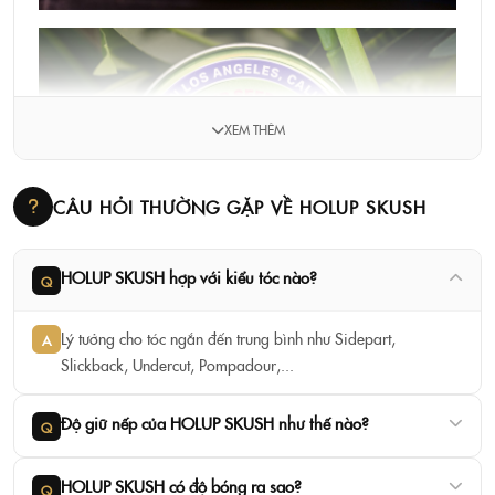
XEM THÊM
CÂU HỎI THƯỜNG GẶP VỀ HOLUP SKUSH
HOLUP SKUSH hợp với kiểu tóc nào?
Q
Lý tưởng cho tóc ngắn đến trung bình như Sidepart,
A
Slickback, Undercut, Pompadour,...
Độ giữ nếp của HOLUP SKUSH như thế nào?
Q
HOLUP SKUSH có độ bóng ra sao?
Q