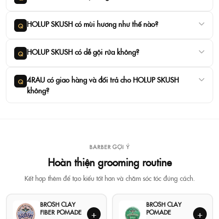
HOLUP SKUSH có mùi hương như thế nào?
Q
HOLUP SKUSH có dễ gội rửa không?
Q
4RAU có giao hàng và đổi trả cho HOLUP SKUSH
Q
không?
BARBER GỢI Ý
Hoàn thiện grooming routine
Kết hợp thêm để tạo kiểu tốt hơn và chăm sóc tóc đúng cách.
BROSH CLAY
BROSH CLAY
FIBER POMADE
POMADE
+
+