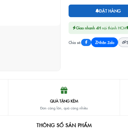
ĐẶT HÀNG
Giao nhanh 4H
nội thành HCM
Z
Chia sẻ:
Nhắn Zalo
QUÀ TẶNG KÈM
Đơn càng lớn, quà càng nhiều
THÔNG SỐ SẢN PHẨM