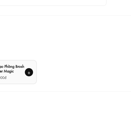
Tạo Phồng Brosh
er Magic
+
000đ