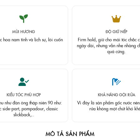
MÙI HƯƠNG
ĐỘ GIỮ NẾP
 hoa nam tính và lịch sự, lôi cuốn
Firm hold, giữ cho mái tóc chắc c
ngày dài, nhưng vẫn nhẹ nhàng c
quá cứng.
KIỂU TÓC PHÙ HỢP
KHẢ NĂNG GỘI RỬA
hu như đàn ông thập niên 90 như:
Vì đây là sản phẩm gốc nước nên 
ic side-part, pompadour, classic
rửa không một chút khó kh
slickback,..
MÔ TẢ SẢN PHẨM