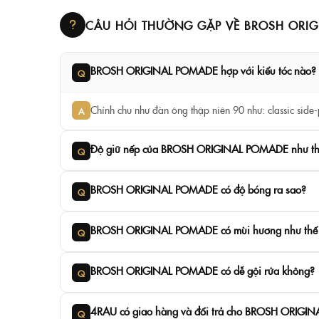
CÂU HỎI THƯỜNG GẶP VỀ BROSH ORI
BROSH ORIGINAL POMADE hợp với kiểu tóc nào?
Q
Chỉnh chu như đàn ông thập niên 90 như: classic side-
A
Độ giữ nếp của BROSH ORIGINAL POMADE như th
Q
BROSH ORIGINAL POMADE có độ bóng ra sao?
Q
BROSH ORIGINAL POMADE có mùi hương như thế
Q
BROSH ORIGINAL POMADE có dễ gội rửa không?
Q
4RAU có giao hàng và đổi trả cho BROSH ORIG
Q