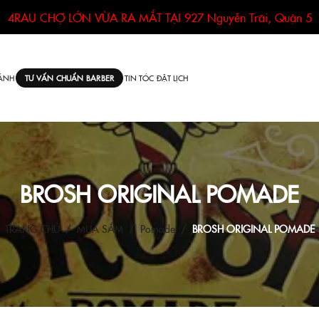
4RAU CHỢ LỚN VỪA RA MẮT TẠI
927 Nguyễn Trãi, Quận 5
ÁNH
TIN TÓC
ĐẶT LỊCH
TƯ VẤN CHUẨN BARBER
BROSH ORIGINAL POMADE
TRANG CHỦ
MUA SẮM
Pomade
BROSH ORIGINAL POMADE