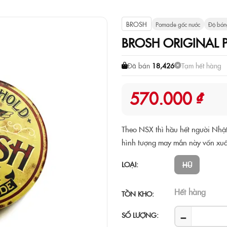
BROSH
Pomade gốc nước
Độ bón
BROSH ORIGINAL
Đã bán
18,426
Tạm hết hàng
570.000 ₫
Theo NSX thì hầu hết người Nhật
hình tượng may mắn này vốn xuất
LOẠI:
HŨ
Hết hàng
TỒN KHO:
−
SỐ LƯỢNG: