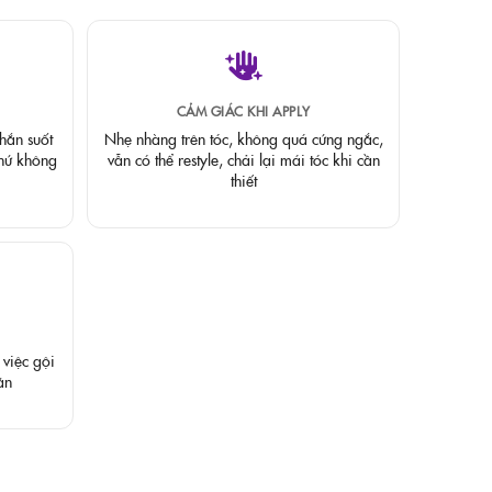
CẢM GIÁC KHI APPLY
hắn suốt
Nhẹ nhàng trên tóc, không quá cứng ngắc,
hứ không
vẫn có thể restyle, chải lại mái tóc khi cần
thiết
việc gội
ăn