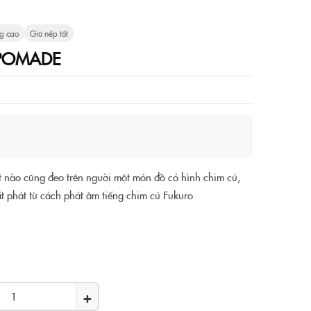
g cao
Giữ nếp tốt
 POMADE
 nào cũng đeo trên người một món đồ có hình chim cú,
 phát từ cách phát âm tiếng chim cú Fukuro
+