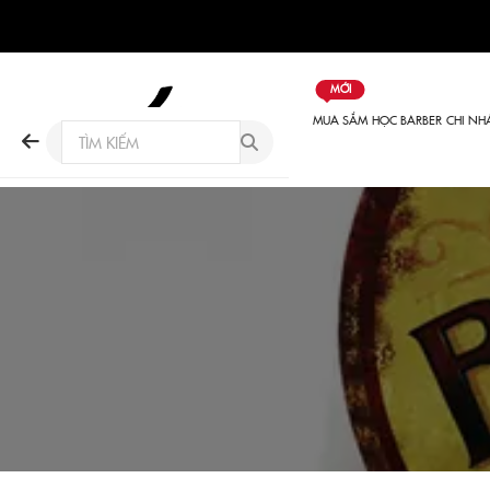
MỚI
MUA SẮM
HỌC BARBER
CHI NH