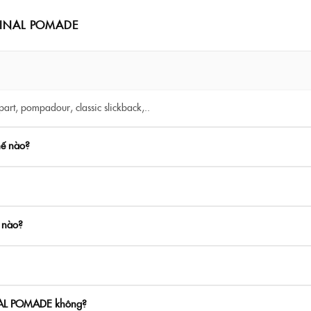
GINAL POMADE
part, pompadour, classic slickback,..
ế nào?
 nào?
INAL POMADE không?