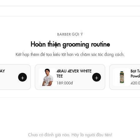
BARBER GỢI Ý
Hoàn thiện grooming routine
Kết hợp thêm để tạo kiểu tốt hơn và chăm sóc tóc đúng cách.
LAY
4RAU 4EVER WHITE
Bột 
TEE
Powd
+
+
189.000đ
420.
Chưa có đánh giá nào. Hãy là người đầu tiên!