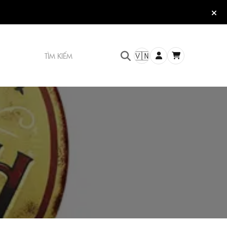
TÌM KIẾM
🇻🇳