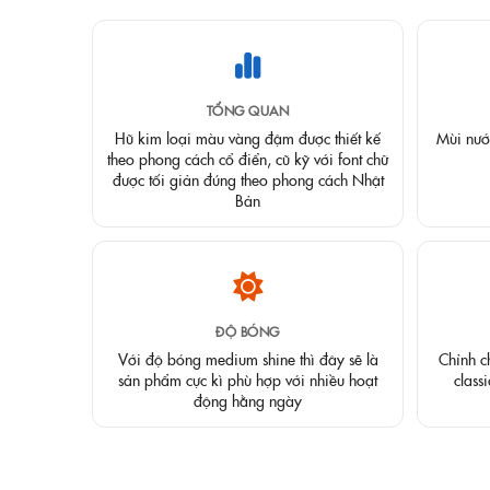
TỔNG QUAN
Hũ kim loại màu vàng đậm được thiết kế
Mùi nước
theo phong cách cổ điển, cũ kỹ với font chữ
được tối giản đúng theo phong cách Nhật
Bản
ĐỘ BÓNG
Với độ bóng medium shine thì đây sẽ là
Chỉnh c
sản phẩm cực kì phù hợp với nhiều hoạt
class
động hằng ngày