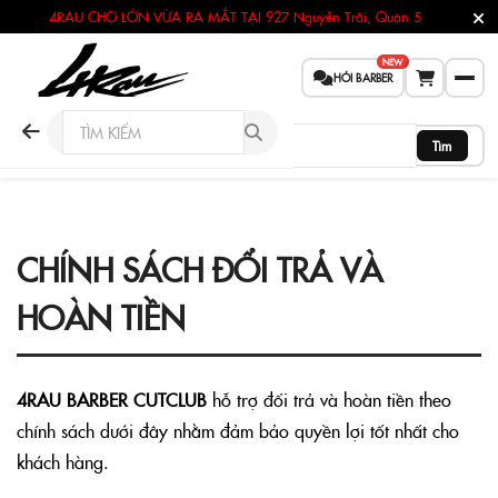
4RAU CHỢ LỚN VỪA RA MẮT TẠI
927 Nguyễn Trãi, Quận 5
NEW
HỎI BARBER
Tìm
CHÍNH SÁCH ĐỔI TRẢ VÀ
HOÀN TIỀN
4RAU BARBER CUTCLUB
hỗ trợ đổi trả và hoàn tiền theo
chính sách dưới đây nhằm đảm bảo quyền lợi tốt nhất cho
khách hàng.