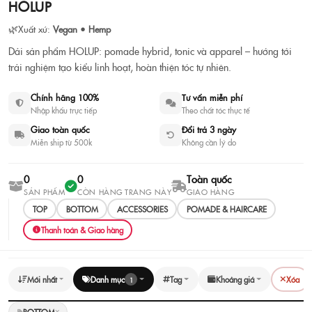
HOLUP
HOLUP Pomade | Sáp & grooming
tonic chính hãng
🌿
Xuất xứ:
Vegan • Hemp
Dải sản phẩm HOLUP: pomade hybrid, tonic và apparel – hướng tới
🌿
Vegan • Hemp
·
0 sản phẩm
trải nghiệm tạo kiểu linh hoạt, hoàn thiện tóc tự nhiên.
Xem sản phẩm
Tư vấn chọn nhanh
Chính hãng 100%
Tư vấn miễn phí
Nhập khẩu trực tiếp
Theo chất tóc thực tế
Giao toàn quốc
Đổi trả 3 ngày
Miễn ship từ 500k
Không cần lý do
0
0
Toàn quốc
SẢN PHẨM
CÒN HÀNG TRANG NÀY
GIAO HÀNG
TOP
BOTTOM
ACCESSORIES
POMADE & HAIRCARE
Thanh toán & Giao hàng
Mới nhất
Danh mục
Tag
Khoảng giá
Xóa
1