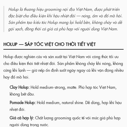
Holup là thương hiệu grooming nội địa Việt Nam, được phát triển
đặc biệt cho điều kiện khí hậu nhiệt đới — nóng, ẩm và đổ mồ hôi.
Sản phẩm tạo kiểu tóc Holup mang lại hold bền, không chảy và dễ
gội sạch, đồng thời có giá cả phù hợp với người dùng Việt Nam.
HOLUP — SÁP TÓC VIỆT CHO THỜI TIẾT VIỆT
Holup được nghiên cứu và sản xuất tại Việt Nam với công thức tối ưu
cho điều kiện thời tiết nhiệt đới. Sản phẩm không chảy khi nóng, không
cứng khi lạnh — giữ nếp ổn định suốt ngày ngay cả khi vận động nhiều
hay đổ mồ hôi.
Clay Holup:
Hold medium-strong, matte. Phù hợp tóc Việt Nam,
không bết dầu.
Pomade Holup:
Hold medium, natural shine. Dễ dùng, hợp khí hậu
nhiệt đới.
Giá cả hợp lý:
Chất lượng grooming quốc tế với mức giá phù hợp
người dùng trong nước.