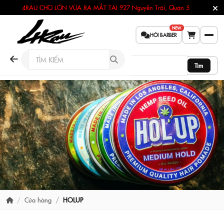
4RAU CHỢ LỚN VỪA RA MẮT TẠI
927 Nguyễn Trãi, Quận 5
NEW
HỎI BARBER
Tìm
Cửa hàng
HOLUP
BRAND STORE