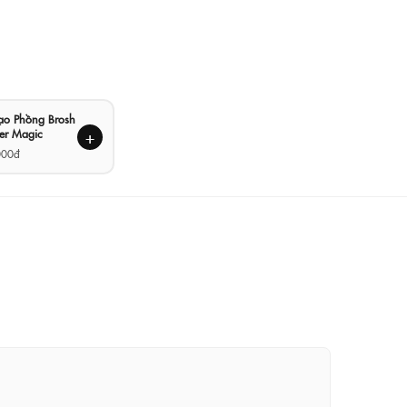
Tạo Phồng Brosh
er Magic
+
000đ