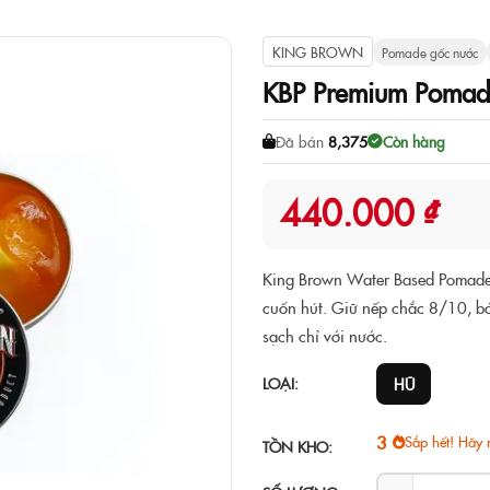
KING BROWN
Pomade gốc nước
KBP Premium Pomad
Đã bán
8,375
Còn hàng
440.000 ₫
King Brown Water Based Pomade
cuốn hút. Giữ nếp chắc 8/10, bó
sạch chỉ với nước.
LOẠI:
HŨ
3
Sắp hết! Hãy 
TỒN KHO: