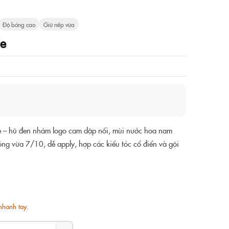
Độ bóng cao
Giữ nếp vừa
e
 – hũ đen nhám logo cam dập nổi, mùi nước hoa nam
ng vừa 7/10, dễ apply, hợp các kiểu tóc cổ điển và gội
nhanh tay.