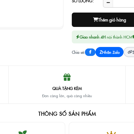
−
SỐ LƯỢNG:
Thêm giỏ hàng
Giao nhanh 4H
nội thành HCM
Z
Chia sẻ:
Nhắn Zalo
QUÀ TẶNG KÈM
Đơn càng lớn, quà càng nhiều
THÔNG SỐ SẢN PHẨM