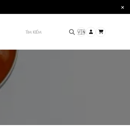
TÌM KIẾM
🇻🇳