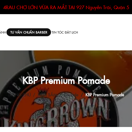
4RAU CHỢ LỚN VỪA RA MẮT TẠI
927 Nguyễn Trãi, Quận 5
ÁNH
TIN TÓC
ĐẶT LỊCH
TƯ VẤN CHUẨN BARBER
KBP Premium Pomade
TRANG CHỦ
MUA SẮM
Pomade
KBP Premium Pomade