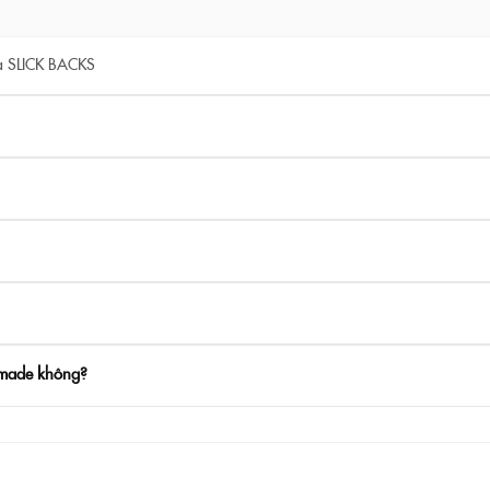
à SLICK BACKS
omade không?