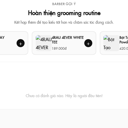
BARBER GỢI Ý
Hoàn thiện grooming routine
Kết hợp thêm để tạo kiểu tốt hơn và chăm sóc tóc đúng cách.
LAY
4RAU 4EVER WHITE
Bột 
TEE
Powd
+
+
189.000đ
420.
Chưa có đánh giá nào. Hãy là người đầu tiên!