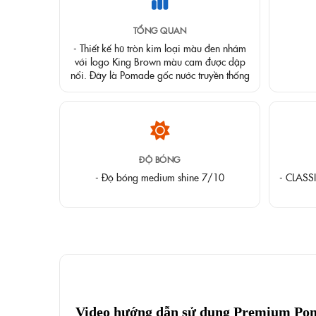
TỔNG QUAN
- Thiết kế hũ tròn kim loại màu đen nhám
với logo King Brown màu cam được dập
nổi. Đây là Pomade gốc nước truyền thống
ĐỘ BÓNG
- Độ bóng medium shine 7/10
- CLASS
Video hướng dẫn sử dụng Premium Po