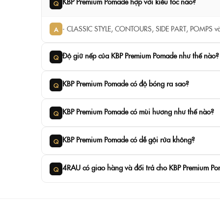
KBP Premium Pomade hợp với kiểu tóc nào?
Q
- CLASSIC STYLE, CONTOURS, SIDE PART, POMPS v
A
Độ giữ nếp của KBP Premium Pomade như thế nào?
Q
KBP Premium Pomade có độ bóng ra sao?
Q
KBP Premium Pomade có mùi hương như thế nào?
Q
KBP Premium Pomade có dễ gội rửa không?
Q
4RAU có giao hàng và đổi trả cho KBP Premium P
Q