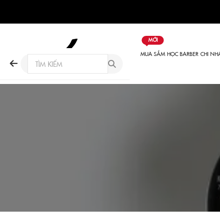
MỚI
MUA SẮM
HỌC BARBER
CHI NH