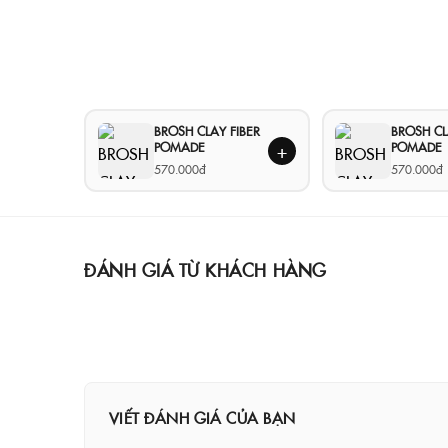
BROSH CLAY FIBER
BROSH C
POMADE
POMADE
+
570.000đ
570.000đ
ĐÁNH GIÁ TỪ KHÁCH HÀNG
VIẾT ĐÁNH GIÁ CỦA BẠN