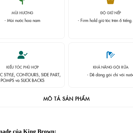
MÙI HƯƠNG
ĐỘ GIỮ NẾP
- Mùi nước hoa nam
- Firm hold giữ tóc trên 6 tiến
KIỂU TÓC PHÙ HỢP
KHẢ NĂNG GỘI RỬA
IC STYLE, CONTOURS, SIDE PART,
- Dễ dàng gôi chỉ với nướ
POMPS và SLICK BACKS
MÔ TẢ SẢN PHẨM
made của King Brown: