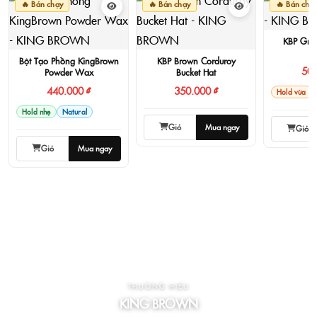
🔥 Bán chạy
🔥 Bán chạy
🔥 Bán chạ
KBP Gro
Bột Tạo Phồng KingBrown
KBP Brown Corduroy
500
Powder Wax
Bucket Hat
440.000 ₫
350.000 ₫
Hold vừa
Hold nhẹ
Natural
Giỏ
Mua ngay
Giỏ
Giỏ
Mua ngay
THƯƠNG HIỆU
KING BROWN