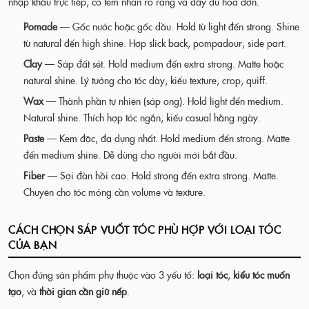
nhập khẩu trực tiếp, có tem nhãn rõ ràng và đầy đủ hóa đơn.
Pomade
— Gốc nước hoặc gốc dầu. Hold từ light đến strong. Shine
từ natural đến high shine. Hợp slick back, pompadour, side part.
Clay
— Sáp đất sét. Hold medium đến extra strong. Matte hoặc
natural shine. Lý tưởng cho tóc dày, kiểu texture, crop, quiff.
Wax
— Thành phần tự nhiên (sáp ong). Hold light đến medium.
Natural shine. Thích hợp tóc ngắn, kiểu casual hằng ngày.
Paste
— Kem đặc, đa dụng nhất. Hold medium đến strong. Matte
đến medium shine. Dễ dùng cho người mới bắt đầu.
Fiber
— Sợi đàn hồi cao. Hold strong đến extra strong. Matte.
Chuyên cho tóc mỏng cần volume và texture.
CÁCH CHỌN SÁP VUỐT TÓC PHÙ HỢP VỚI LOẠI TÓC
CỦA BẠN
Chọn đúng sản phẩm phụ thuộc vào 3 yếu tố:
loại tóc
,
kiểu tóc muốn
tạo
, và
thời gian cần giữ nếp
.