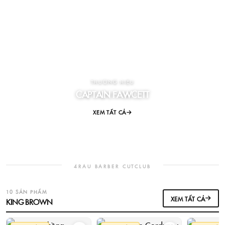
THƯƠNG HIỆU
CAPTAIN FAWCETT
XEM TẤT CẢ
4RAU BARBER CUTCLUB
10 SẢN PHẨM
XEM TẤT CẢ
KING BROWN