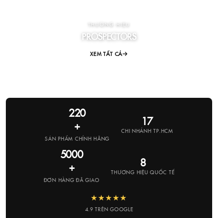
THƯƠNG HIỆU
PROSPECTORS
XEM TẤT CẢ
220
17
+
CHI NHÁNH TP.HCM
SẢN PHẨM CHÍNH HÃNG
5000
8
+
THƯƠNG HIỆU QUỐC TẾ
ĐƠN HÀNG ĐÃ GIAO
★★★★★
4.9 TRÊN GOOGLE