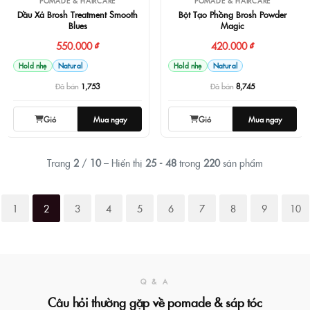
POMADE & HAIRCARE
POMADE & HAIRCARE
Dầu Xả Brosh Treatment Smooth
Bột Tạo Phồng Brosh Powder
Blues
Magic
550.000 ₫
420.000 ₫
Hold nhẹ
Natural
Hold nhẹ
Natural
Đã bán
1,753
Đã bán
8,745
Giỏ
Mua ngay
Giỏ
Mua ngay
Trang
2
/
10
– Hiển thị
25 - 48
trong
220
sản phẩm
1
2
3
4
5
6
7
8
9
10
Q & A
Câu hỏi thường gặp về pomade & sáp tóc