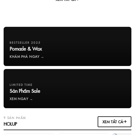
BESTSELLER 2025
Pomade & Wax
KHÁM PHÁ NGAY →
LIMITED TIME
Sản Phẩm Sale
XEM NGAY →
9 SẢN PHẨM
XEM TẤT CẢ
HOLUP