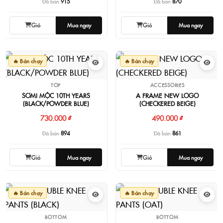
Đã bán
915
Đã bán
870
Giỏ
Mua ngay
Giỏ
Mua ngay
🔥 Bán chạy
🔥 Bán chạy
TOP
ACCESSORIES
SƠMI MỘC 10TH YEARS
A FRAME NEW LOGO
(BLACK/POWDER BLUE)
(CHECKERED BEIGE)
730.000 ₫
490.000 ₫
Đã bán
894
Đã bán
861
Giỏ
Mua ngay
Giỏ
Mua ngay
🔥 Bán chạy
🔥 Bán chạy
BOTTOM
BOTTOM