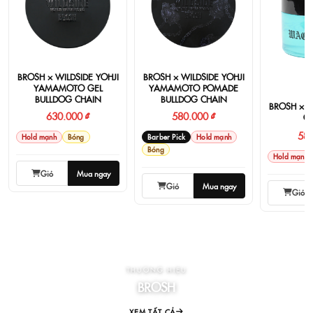
BROSH × WILDSIDE YOHJI
BROSH × WILDSIDE YOHJI
YAMAMOTO GEL
YAMAMOTO POMADE
BULLDOG CHAIN
BULLDOG CHAIN
BROSH × 
630.000 ₫
580.000 ₫
G
580
Hold mạnh
Bóng
Barber Pick
Hold mạnh
Bóng
Hold mạnh
Giỏ
Mua ngay
Giỏ
Mua ngay
Giỏ
THƯƠNG HIỆU
BROSH
XEM TẤT CẢ