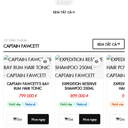
HOLUP
XEM TẤT CẢ
10 SẢN PHẨM
XEM TẤT CẢ
CAPTAIN FAWCETT
CAPTAIN FAWCETT’S BAY
EXPEDITION RESERVE
EXPEDIT
RUM HAIR TONIC
SHAMPOO 250ML
HAIR
799.000 ₫
899.000 ₫
599
Hold nhẹ
Natural
Hold nhẹ
Natural
Hold vừa
Giỏ
Mua ngay
Giỏ
Mua ngay
Giỏ