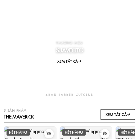
THƯƠNG HIỆU
SUAVECITO
XEM TẤT CẢ
4RAU BARBER CUTCLUB
5 SẢN PHẨM
XEM TẤT CẢ
THE MAVERICK
HẾT HÀNG
HẾT HÀNG
HẾT HÀNG