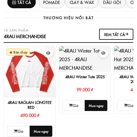
TẤT CẢ
POMADE
CLAY & WAX
DẦU GỘI
CH
THƯƠNG HIỆU NỔI BẬT
10 SẢN PHẨM
XEM TẤT CẢ
4RAU MERCHANDISE
🔥 Bán chạy
4RAU Winter Tote 2025
4RAU Wint
202
99.000 ₫
450
4RAU RAGLAN LONGTEE
Giỏ
Mua ngay
Giỏ
- RED
490.000 ₫
Giỏ
Mua ngay