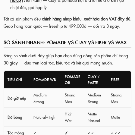
Holup
(Việt Nam) — Clay & pomade nội địa tối ưu cho khí hậu
nhiệt đới, giá hợp lý.
Tất cả sản phẩm đều
chính hãng nhập khẩu
,
xuất hóa đơn VAT đầy đủ
.
Giao hàng toàn quốc — freeship từ 499.000đ — đổi trả 3 ngày.
SO SÁNH NHANH: POMADE VS CLAY VS FIBER VS WAX
Bảng so sánh dưới đây giúp bạn chọn đúng dòng sản phẩm chỉ trong
30 giây — dựa trên loại tóc, kiểu tóc và kết quả mong muốn.
POMADE
CLAY /
TIÊU CHÍ
POMADE WB
FIBER
OB
PASTE
Medium–
Strong–
Medium–
Strong–
Độ giữ nếp
Strong
Max
Strong
Max
High–
Matte–
Độ bóng
Natural–High
Matte
Wet
Natural
Tóc mỏng
✓
✗
✓✓
✓✓✓