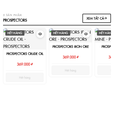
5 SẢN PHẨM
XEM TẤT CẢ
PROSPECTORS
HẾT HÀNG
HẾT HÀNG
HẾT HÀNG
PROSPECTORS IRON ORE
PROSPE
PROSPECTORS CRUDE OIL
369.000 ₫
369
369.000 ₫
Hết hàng
Hế
Hết hàng