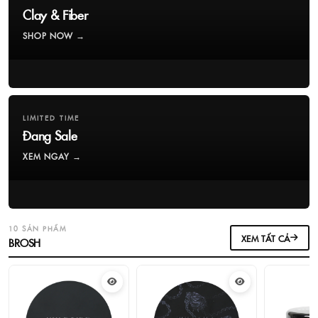
Clay & Fiber
SHOP NOW →
LIMITED TIME
Đang Sale
XEM NGAY →
10 SẢN PHẨM
XEM TẤT CẢ
BROSH