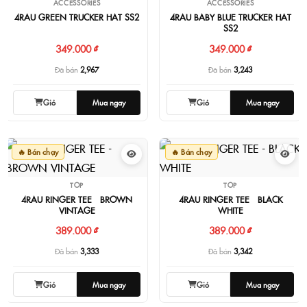
ACCESSORIES
ACCESSORIES
4RAU GREEN TRUCKER HAT SS2
4RAU BABY BLUE TRUCKER HAT
SS2
349.000 ₫
349.000 ₫
Đã bán
2,967
Đã bán
3,243
Giỏ
Mua ngay
Giỏ
Mua ngay
🔥 Bán chạy
🔥 Bán chạy
TOP
TOP
4RAU RINGER TEE - BROWN
4RAU RINGER TEE - BLACK
VINTAGE
WHITE
389.000 ₫
389.000 ₫
Đã bán
3,333
Đã bán
3,342
Giỏ
Mua ngay
Giỏ
Mua ngay