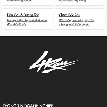
sạch dễ với gốc nước
hợp tóc dày hay mỏng
Dầu Gội & Dưỡng Tóc
Chăm Sóc Râu
Làm sạch dịu nhẹ, nuôi dưỡng da
Dầu dưỡng và balm giúp râu
đầu khỏe từ gốc
mềm, gọn và không ngứa
THÔNG TIN DOANH NGHIỆP