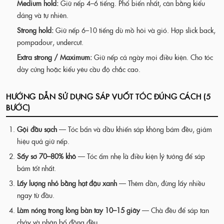
Medium hold:
Giữ nếp 4–6 tiếng. Phổ biến nhất, cân bằng kiểu
dáng và tự nhiên.
Strong hold:
Giữ nếp 6–10 tiếng dù mồ hôi và gió. Hợp slick back,
pompadour, undercut.
Extra strong / Maximum:
Giữ nếp cả ngày mọi điều kiện. Cho tóc
dày cứng hoặc kiểu yêu cầu độ chắc cao.
HƯỚNG DẪN SỬ DỤNG SÁP VUỐT TÓC ĐÚNG CÁCH (5
BƯỚC)
Gội đầu sạch
— Tóc bẩn và dầu khiến sáp không bám đều, giảm
hiệu quả giữ nếp.
Sấy sơ 70–80% khô
— Tóc ẩm nhẹ là điều kiện lý tưởng để sáp
bám tốt nhất.
Lấy lượng nhỏ bằng hạt đậu xanh
— Thêm dần, đừng lấy nhiều
ngay từ đầu.
Làm nóng trong lòng bàn tay 10–15 giây
— Chà đều để sáp tan
chảy và phân bổ đồng đều.