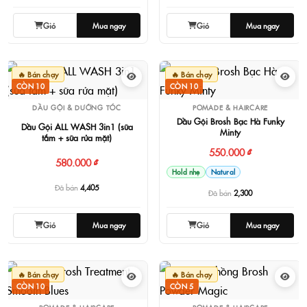
Giỏ
Mua ngay
Giỏ
Mua ngay
🔥 Bán chạy
🔥 Bán chạy
CÒN 10
CÒN 10
DẦU GỘI & DƯỠNG TÓC
POMADE & HAIRCARE
Dầu Gội Brosh Bạc Hà Funky
Dầu Gội ALL WASH 3in1 (sữa
Minty
tắm + sữa rửa mặt)
550.000 ₫
580.000 ₫
Hold nhẹ
Natural
Đã bán
4,405
Đã bán
2,300
Giỏ
Mua ngay
Giỏ
Mua ngay
🔥 Bán chạy
🔥 Bán chạy
CÒN 10
CÒN 5