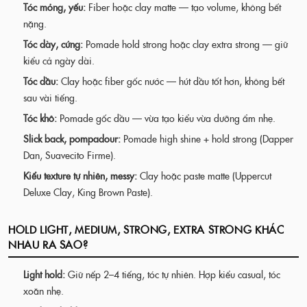
Tóc mỏng, yếu:
Fiber hoặc clay matte — tạo volume, không bết
nặng.
Tóc dày, cứng:
Pomade hold strong hoặc clay extra strong — giữ
kiểu cả ngày dài.
Tóc dầu:
Clay hoặc fiber gốc nước — hút dầu tốt hơn, không bết
sau vài tiếng.
Tóc khô:
Pomade gốc dầu — vừa tạo kiểu vừa dưỡng ẩm nhẹ.
Slick back, pompadour:
Pomade high shine + hold strong (Dapper
Dan, Suavecito Firme).
Kiểu texture tự nhiên, messy:
Clay hoặc paste matte (Uppercut
Deluxe Clay, King Brown Paste).
HOLD LIGHT, MEDIUM, STRONG, EXTRA STRONG KHÁC
NHAU RA SAO?
Light hold:
Giữ nếp 2–4 tiếng, tóc tự nhiên. Hợp kiểu casual, tóc
xoăn nhẹ.