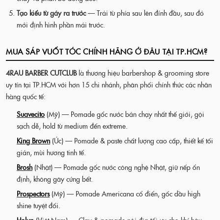
Tạo kiểu từ gáy ra trước
— Trải từ phía sau lên đỉnh đầu, sau đó
mới định hình phần mái trước.
MUA SÁP VUỐT TÓC CHÍNH HÃNG Ở ĐÂU TẠI TP.HCM?
4RAU BARBER CUTCLUB
là thương hiệu barbershop & grooming store
uy tín tại TP.HCM với hơn 15 chi nhánh, phân phối chính thức các nhãn
hàng quốc tế:
Suavecito
(Mỹ) — Pomade gốc nước bán chạy nhất thế giới, gội
sạch dễ, hold từ medium đến extreme.
King Brown
(Úc) — Pomade & paste chất lượng cao cấp, thiết kế tối
giản, mùi hương tinh tế.
Brosh
(Nhật) — Pomade gốc nước công nghệ Nhật, giữ nếp ổn
định, không gây cứng bết.
Prospectors
(Mỹ) — Pomade Americana cổ điển, gốc dầu high
shine tuyệt đối.