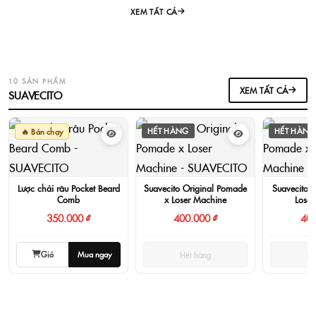
XEM TẤT CẢ
10 SẢN PHẨM
XEM TẤT CẢ
SUAVECITO
HẾT HÀNG
HẾT HÀNG
🔥 Bán chạy
Lược chải râu Pocket Beard
Suavecito Original Pomade
Suavecito 
Comb
x Loser Machine
Loser
350.000 ₫
400.000 ₫
400
Giỏ
Mua ngay
Hết hàng
Hế