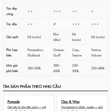
Tóc dày
✓✓
✓✓✓
✓✓
✓
cứng
Tóc dầu
✓✓
✗
✓✓✓
✓✓✓
Khó
Dễ
Gội sạch
Dễ (nước)
Dễ (nước)
(dầu)
(nước)
Phù hợp
Pompadour,
Greaser,
Crop,
Texture,
kiểu
Slickback
Quiff
Texture
Volume
Mức giá
300–
250–
300–550k
250–480k
phổ biến
600k
500k
TÌM SẢN PHẨM THEO NHU CẦU
Pomade
Clay & Wax
Giữ nếp từ nhẹ đến cứng — gội
Tạo texture tự nhiên, matte — phù