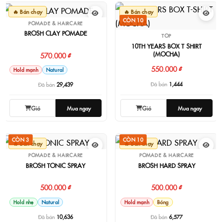
🔥 Bán chạy
🔥 Bán chạy
CÒN 10
POMADE & HAIRCARE
BROSH CLAY POMADE
TOP
10TH YEARS BOX T-SHIRT
(MOCHA)
570.000 ₫
550.000 ₫
Hold mạnh
Natural
Đã bán
1,444
Đã bán
29,439
Giỏ
Mua ngay
Giỏ
Mua ngay
CÒN 3
CÒN 10
🔥 Bán chạy
🔥 Bán chạy
POMADE & HAIRCARE
POMADE & HAIRCARE
BROSH TONIC SPRAY
BROSH HARD SPRAY
500.000 ₫
500.000 ₫
Hold nhẹ
Natural
Hold mạnh
Bóng
Đã bán
10,636
Đã bán
6,577