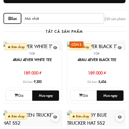
Lọc
220 sản phẩm
TẤT CẢ SẢN PHẨM
CÒN 3
🔥 Bán chạy
🔥 Bán chạy
TOP
TOP
4RAU 4EVER WHITE TEE
4RAU 4EVER BLACK TEE
189.000 ₫
189.000 ₫
Đã bán
9,300
Đã bán
5,434
Giỏ
Mua ngay
Giỏ
Mua ngay
🔥 Bán chạy
🔥 Bán chạy