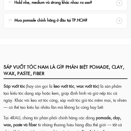
Hold nhẹ, medium và strong khác nhau ra sao?
07
2 lần. Mẹo: thoa dầu gội lên tóc khô trước khi thêm nước để nhũ
hóa sáp gốc dầu hiệu quả hơn.
Hold nhẹ: tóc tự nhiên linh hoạt, hợp kiểu casual. Hold medium:
Mua pomade chính hãng ở đâu tại TP.HCM?
08
kiểu rõ ràng, dùng được hàng ngày. Hold strong/max: giữ nếp
chặt, hợp slick back, pompadour, undercut.
4RAU BARBER CUTCLUB là đại lý chính hãng tại TP.HCM với
nhiều chi nhánh. Sản phẩm có tem chính hãng và hóa đơn đầy
Xem pomade theo hold level →
đủ. Đặt hàng online tại 4rau.com, giao hàng toàn quốc.
Vào cửa hàng ngay →
SÁP VUỐT TÓC NAM LÀ GÌ? PHÂN BIỆT POMADE, CLAY,
WAX, PASTE, FIBER
Sáp vuốt tóc
(hay còn gọi là
keo vuốt tóc
,
wax vuốt tóc
) là sản phẩm
tạo kiểu tóc dạng sáp hoặc kem, giúp định hình và giữ nếp tóc cả
ngày. Khác với keo xịt tóc cứng, sáp vuốt tóc giữ tóc mềm mại, tự nhiên
— có thể tạo kiểu lại nhiều lần mà không bị cứng hay bết.
Tại 4RAU, chúng tôi phân phối chính hãng các dòng
pomade, clay,
wax, paste và fiber
từ những thương hiệu hàng đầu thế giới — tất cả