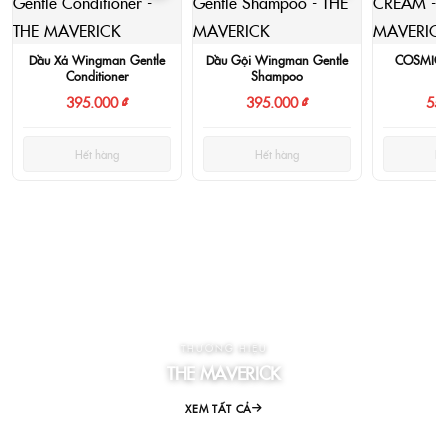
Dầu Xả Wingman Gentle
Dầu Gội Wingman Gentle
COSMIC 
Conditioner
Shampoo
395.000 ₫
395.000 ₫
550
Hết hàng
Hết hàng
Hế
THƯƠNG HIỆU
THE MAVERICK
XEM TẤT CẢ