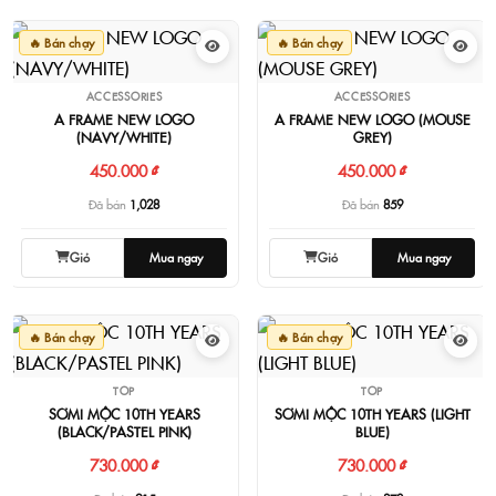
🔥 Bán chạy
🔥 Bán chạy
ACCESSORIES
ACCESSORIES
A FRAME NEW LOGO
A FRAME NEW LOGO (MOUSE
(NAVY/WHITE)
GREY)
450.000 ₫
450.000 ₫
Đã bán
1,028
Đã bán
859
Giỏ
Mua ngay
Giỏ
Mua ngay
🔥 Bán chạy
🔥 Bán chạy
TOP
TOP
SƠMI MỘC 10TH YEARS
SƠMI MỘC 10TH YEARS (LIGHT
(BLACK/PASTEL PINK)
BLUE)
730.000 ₫
730.000 ₫