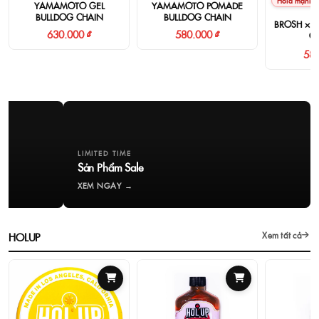
Hold mạnh
YAMAMOTO GEL
YAMAMOTO POMADE
BULLDOG CHAIN
BULLDOG CHAIN
BROSH × 
630.000 ₫
580.000 ₫
G
580
LIMITED TIME
Sản Phẩm Sale
XEM NGAY →
HOLUP
Xem tất cả