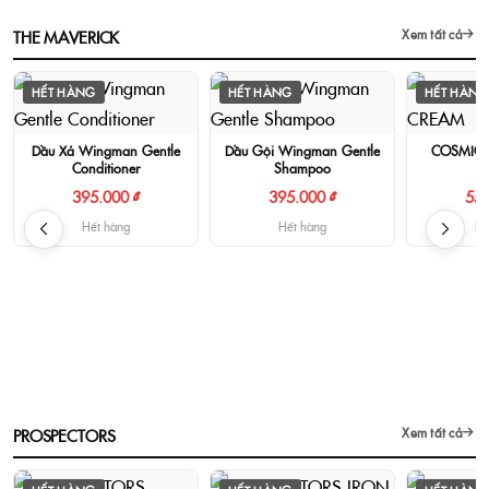
THE MAVERICK
Xem tất cả
HẾT HÀNG
HẾT HÀNG
HẾT HÀNG
Dầu Xả Wingman Gentle
Dầu Gội Wingman Gentle
COSMIC 
Conditioner
Shampoo
395.000 ₫
395.000 ₫
550
Hết hàng
Hết hàng
Hế
PROSPECTORS
Xem tất cả