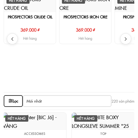
HẾT HÀNG
HẾT HÀNG
HẾT HÀNG
PROSPECTORS CRUDE OIL
PROSPECTORS IRON ORE
PROSPE
369.000 ₫
369.000 ₫
369
Hết hàng
Hết hàng
Hế
Lọc
220 sản phẩm
HẾT HÀNG
HẾT HÀNG
ACCESSORIES
TOP