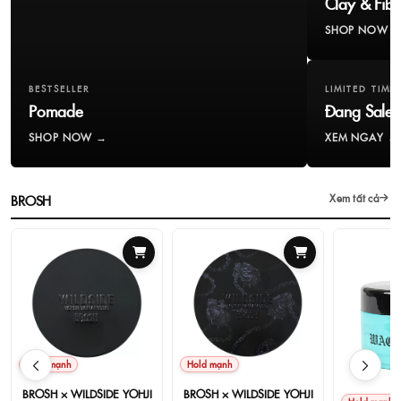
Clay & Fibe
SHOP NOW 
BESTSELLER
LIMITED TIME
Pomade
Đang Sale
SHOP NOW →
XEM NGAY →
BROSH
Xem tất cả
Hold mạnh
Hold mạnh
BROSH × WILDSIDE YOHJI
BROSH × WILDSIDE YOHJI