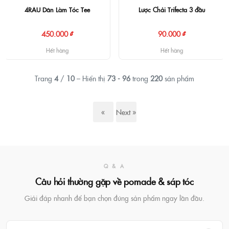
4RAU Dân Làm Tóc Tee
Lược Chải Trifecta 3 đầu
450.000 ₫
90.000 ₫
Hết hàng
Hết hàng
Trang
4
/
10
– Hiển thị
73 - 96
trong
220
sản phẩm
«
Next »
Previous
Q & A
Câu hỏi thường gặp về pomade & sáp tóc
Giải đáp nhanh để bạn chọn đúng sản phẩm ngay lần đầu.