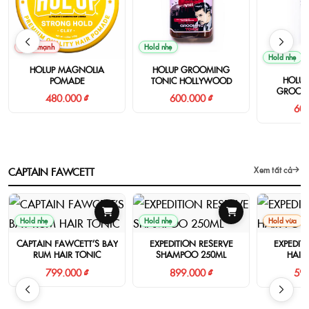
Hold mạnh
Hold nhẹ
Hold nhẹ
HOLUP MAGNOLIA
HOLUP GROOMING
HOLUP
POMADE
TONIC HOLLYWOOD
GROOM
480.000 ₫
600.000 ₫
600
CAPTAIN FAWCETT
Xem tất cả
Hold nhẹ
Hold nhẹ
Hold vừa
CAPTAIN FAWCETT’S BAY
EXPEDITION RESERVE
EXPEDIT
RUM HAIR TONIC
SHAMPOO 250ML
HAIR
799.000 ₫
899.000 ₫
599