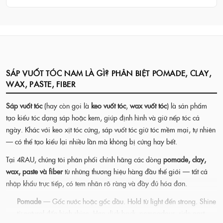
chặt, hợp slick back, pompadour, undercut.
4RAU BARBER CUTCLUB là đại lý chính hãng tại TP.HCM với
nhiều chi nhánh. Sản phẩm có tem chính hãng và hóa đơn đầy
Xem pomade theo hold level →
đủ. Đặt hàng online tại 4rau.com, giao hàng toàn quốc.
Vào cửa hàng ngay →
SÁP VUỐT TÓC NAM LÀ GÌ? PHÂN BIỆT POMADE, CLAY,
WAX, PASTE, FIBER
Sáp vuốt tóc
(hay còn gọi là
keo vuốt tóc
,
wax vuốt tóc
) là sản phẩm
tạo kiểu tóc dạng sáp hoặc kem, giúp định hình và giữ nếp tóc cả
ngày. Khác với keo xịt tóc cứng, sáp vuốt tóc giữ tóc mềm mại, tự nhiên
— có thể tạo kiểu lại nhiều lần mà không bị cứng hay bết.
Tại 4RAU, chúng tôi phân phối chính hãng các dòng
pomade, clay,
wax, paste và fiber
từ những thương hiệu hàng đầu thế giới — tất cả
nhập khẩu trực tiếp, có tem nhãn rõ ràng và đầy đủ hóa đơn.
Pomade
— Gốc nước hoặc gốc dầu. Hold từ light đến strong. Shine
từ natural đến high shine. Hợp slick back, pompadour, side part.