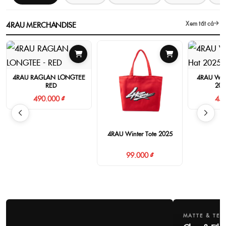
4RAU MERCHANDISE
Xem tất cả
4RAU RAGLAN LONGTEE
4RAU Wint
- RED
202
490.000 ₫
450
4RAU Winter Tote 2025
99.000 ₫
MATTE & TEX