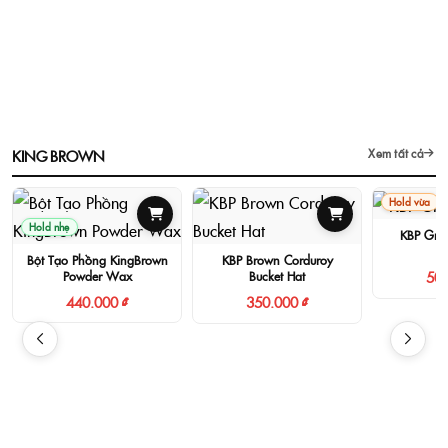
KING BROWN
Xem tất cả
Hold vừa
Hold nhẹ
KBP Gro
Bột Tạo Phồng KingBrown
KBP Brown Corduroy
500
Powder Wax
Bucket Hat
440.000 ₫
350.000 ₫