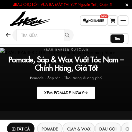
4RAU CHỢ LỚN VỪA RA MẮT TẠI
927 Nguyễn Trãi, Quận 5
NEW
HỎI BARBER
Tìm
4RAU BARBER CUTCLUB
Pomade, Sáp & Wax Vuốt Tóc Nam –
Chính Hãng, Giá Tốt
Pomade · Sáp tóc · Thời trang đường phố
XEM POMADE NGAY
TẤT CẢ
POMADE
CLAY & WAX
DẦU GỘI
CH