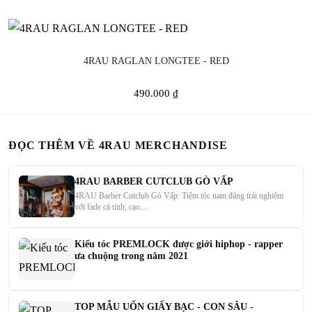
4RAU RAGLAN LONGTEE - RED
490.000 ₫
ĐỌC THÊM VỀ 4RAU MERCHANDISE
4RAU BARBER CUTCLUB GÒ VẤP
4RAU Barber Cutclub Gò Vấp: Tiệm tóc nam đáng trải nghiệm
với fade cá tính, cạo...
Kiểu tóc PREMLOCK được giới hiphop - rapper
ưa chuộng trong năm 2021
TOP MẪU UỐN GIẤY BẠC - CON SÂU -