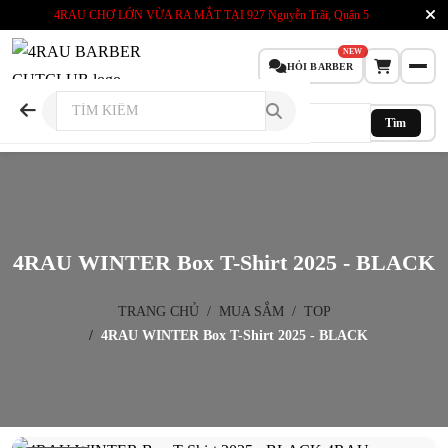
4RAU CHỢ LỚN VỪA RA MẮT TẠI
927 Nguyễn Trãi, Quận 5
NEW
HỎI BARBER
Tìm
4RAU WINTER Box T-Shirt 2025 - BLACK
TRANG CHỦ
MUA SẮM
TOP
4RAU WINTER Box T-Shirt 2025 - BLACK