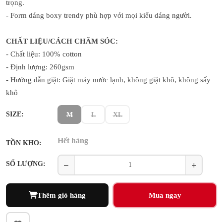
trọng.
- Form dáng boxy trendy phù hợp với mọi kiểu dáng người.
CHẤT LIỆU/CÁCH CHĂM SÓC:
- Chất liệu: 100% cotton
- Định lượng: 260gsm
- Hướng dẫn giặt: Giặt máy nước lạnh, không giặt khô, không sấy
khô
SIZE:
M
L
XL
Hết hàng
TỒN KHO:
−
+
SỐ LƯỢNG:
Thêm giỏ hàng