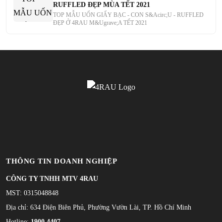
RUFFLED ĐẸP MÙA TẾT 2021
TOP MẪU UỐN GIẤY BẠC - CON S&Acirc;U - RUFFLED
ĐẸP Ở 4RAU M&Ugrave;A TẾT 2021
THÔNG TIN DOANH NGHIỆP
CÔNG TY TNHH MTV 4RAU
MST: 0315048848
Địa chỉ: 634 Điện Biên Phủ, Phường Vườn Lài, TP. Hồ Chí Minh
Hotline:
1900 4407