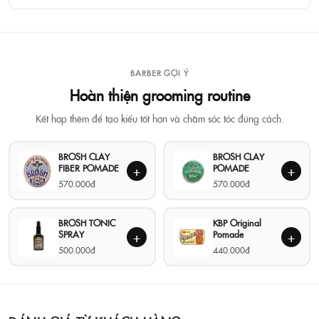
BARBER GỢI Ý
Hoàn thiện grooming routine
Kết hợp thêm để tạo kiểu tốt hơn và chăm sóc tóc đúng cách.
BROSH CLAY
BROSH CLAY
FIBER POMADE
POMADE
+
+
570.000đ
570.000đ
BROSH TONIC
KBP Original
SPRAY
Pomade
+
+
500.000đ
440.000đ