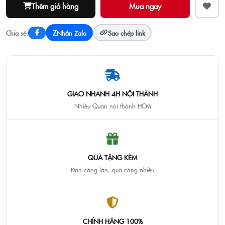
Thêm giỏ hàng
Z
Chia sẻ:
Nhắn Zalo
Sao chép link
GIAO NHANH 4H NỘI THÀNH
Nhiều Quận nội thành HCM
QUÀ TẶNG KÈM
Đơn càng lớn, quà càng nhiều
CHÍNH HÃNG 100%