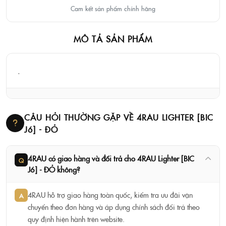
Cam kết sản phẩm chính hãng
MÔ TẢ SẢN PHẨM
.
CÂU HỎI THƯỜNG GẶP VỀ 4RAU LIGHTER [BIC
J6] - ĐỎ
4RAU có giao hàng và đổi trả cho 4RAU Lighter [BIC
Q
J6] - ĐỎ không?
4RAU hỗ trợ giao hàng toàn quốc, kiểm tra ưu đãi vận
A
chuyển theo đơn hàng và áp dụng chính sách đổi trả theo
quy định hiện hành trên website.