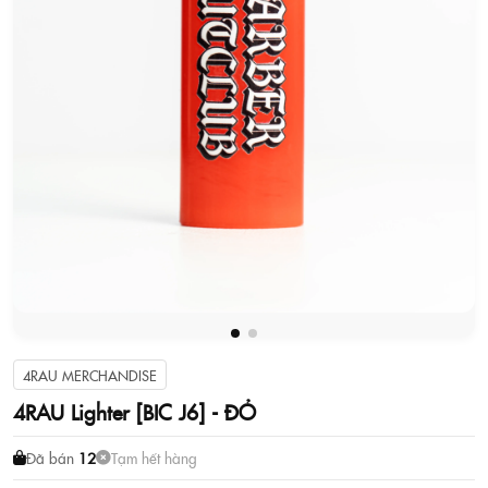
4RAU MERCHANDISE
4RAU Lighter [BIC J6] - ĐỎ
Đã bán
12
Tạm hết hàng