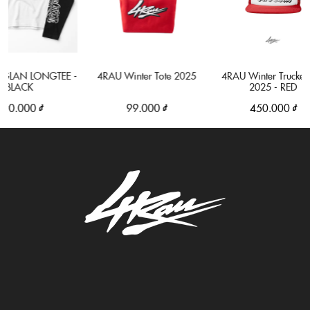
AN LONGTEE -
4RAU Winter Tote 2025
4RAU Winter Trucker Ha
LACK
2025 - RED
.000 ₫
99.000 ₫
450.000 ₫