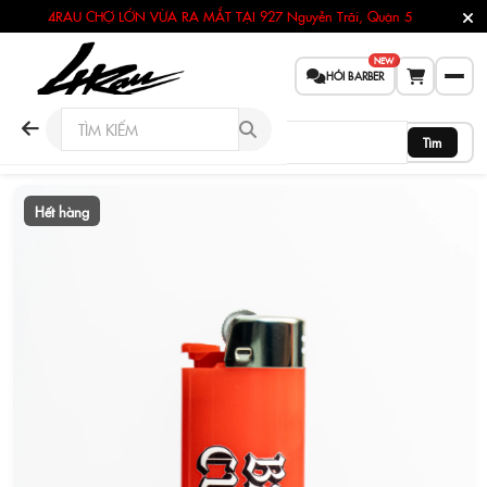
4RAU CHỢ LỚN VỪA RA MẮT TẠI
927 Nguyễn Trãi, Quận 5
NEW
HỎI BARBER
Tìm
Hết hàng