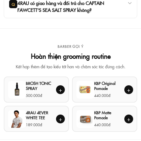
4RAU có giao hàng và đổi trả cho CAPTAIN
Q
FAWCETT'S SEA SALT SPRAY không?
Dung tích: 250ml/8.45fl.oz - Size lớn tiết kiệm cho việc sử
dụng thường xuyên.
❗Thương hiệu Captain fawcett
BARBER GỢI Ý
Hoàn thiện grooming routine
❗Xuất xứ: USA
Kết hợp thêm để tạo kiểu tốt hơn và chăm sóc tóc đúng cách.
❗Dung tích: 250ml
BROSH TONIC
KBP Original
SPRAY
Pomade
+
+
500.000đ
440.000đ
⚡ CAM KẾT
4RAU 4EVER
KBP Matte
- Sản phẩm 100% giống mô tả
WHITE TEE
Pomade
+
+
189.000đ
440.000đ
- Cam kết chính hãng 100%