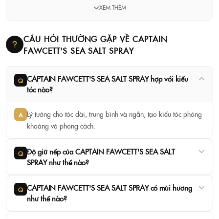
XEM THÊM
Đa năng (multi-purpose): Vừa là sản phẩm nền, vừa là
sản phẩm hoàn thiện - thay thế hoàn hảo cho dầu gội khô.
CÂU HỎI THƯỜNG GẶP VỀ CAPTAIN
FAWCETT'S SEA SALT SPRAY
CAPTAIN FAWCETT'S SEA SALT SPRAY hợp với kiểu
Dưỡng chất biển (marine minerals): Chiết xuất thực vật
Q
tóc nào?
và khoáng chất biển nuôi dưỡng, giữ ẩm cho tóc.
Lý tưởng cho tóc dài, trung bình và ngắn, tạo kiểu tóc phóng
A
khoáng và phong cách.
Hương thơm bờ biển (coastal scent): Mùi hương sảng
Độ giữ nếp của CAPTAIN FAWCETT'S SEA SALT
khoái đặc trưng của biển cả.
Q
SPRAY như thế nào?
CAPTAIN FAWCETT'S SEA SALT SPRAY có mùi hương
Q
Dễ sử dụng: Xịt lên tóc ẩm hoặc khô, tạo kiểu bằng tay và
như thế nào?
để khô tự nhiên.