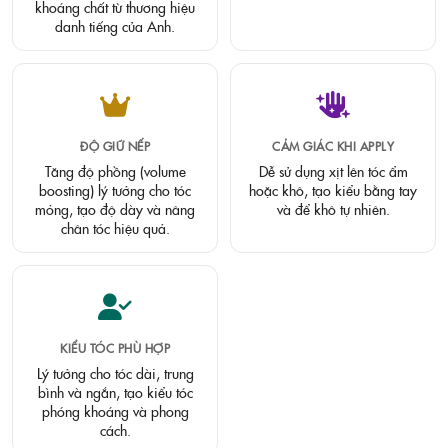
khoáng chất từ thương hiệu
danh tiếng của Anh.
ĐỘ GIỮ NẾP
CẢM GIÁC KHI APPLY
Tăng độ phồng (volume
Dễ sử dụng xịt lên tóc ẩm
boosting) lý tưởng cho tóc
hoặc khô, tạo kiểu bằng tay
mỏng, tạo độ dày và nâng
và để khô tự nhiên.
chân tóc hiệu quả.
KIỂU TÓC PHÙ HỢP
Lý tưởng cho tóc dài, trung
bình và ngắn, tạo kiểu tóc
phóng khoáng và phong
cách.