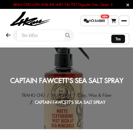
4RAU CHỢ LỚN VỪA RA MẮT TẠI
927 Nguyễn Trãi, Quận 5
NEW
HỎI BARBER
Tìm
CAPTAIN FAWCETT'S SEA SALT SPRAY
TRANG CHỦ
MUA SẮM
Clay, Wax & Fiber
CAPTAIN FAWCETT'S SEA SALT SPRAY