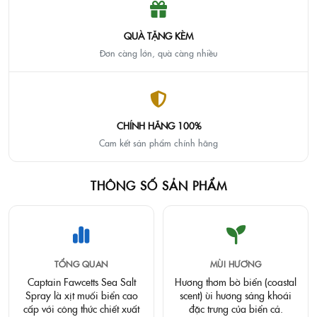
QUÀ TẶNG KÈM
Đơn càng lớn, quà càng nhiều
CHÍNH HÃNG 100%
Cam kết sản phẩm chính hãng
THÔNG SỐ SẢN PHẨM
TỔNG QUAN
MÙI HƯƠNG
Captain Fawcetts Sea Salt
Hương thơm bờ biển (coastal
Spray là xịt muối biển cao
scent) ùi hương sảng khoái
cấp với công thức chiết xuất
đặc trưng của biển cả.