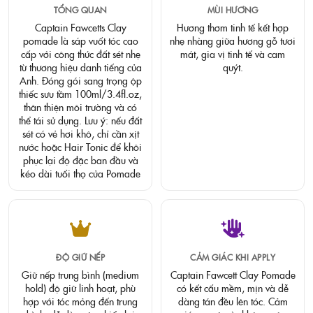
TỔNG QUAN
MÙI HƯƠNG
Captain Fawcetts Clay
Hương thơm tinh tế kết hợp
pomade là sáp vuốt tóc cao
nhẹ nhàng giữa hương gỗ tươi
cấp với công thức đất sét nhẹ
mát, gia vị tinh tế và cam
từ thương hiệu danh tiếng của
quýt.
Anh. Đóng gói sang trọng ộp
thiếc sưu tầm 100ml/3.4fl.oz,
thân thiện môi trường và có
thể tái sử dụng. Lưu ý: nếu đất
sét có vẻ hơi khô, chỉ cần xịt
nước hoặc Hair Tonic để khôi
phục lại độ đặc ban đầu và
kéo dài tuổi thọ của Pomade
ĐỘ GIỮ NẾP
CẢM GIÁC KHI APPLY
Giữ nếp trung bình (medium
Captain Fawcett Clay Pomade
hold) độ giữ linh hoạt, phù
có kết cấu mềm, mịn và dễ
hợp với tóc mỏng đến trung
dàng tán đều lên tóc. Cảm