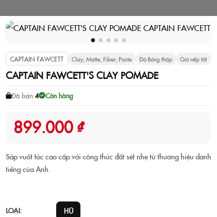
CAPTAIN FAWCETT
Clay, Matte, Fiber, Paste
Độ Bóng thấp
Giữ nếp tốt
CAPTAIN FAWCETT'S CLAY POMADE
Đã bán
4
Còn hàng
899.000 ₫
Sáp vuốt tóc cao cấp với công thức đất sét nhẹ từ thương hiệu danh
tiếng của Anh.
LOẠI:
HŨ