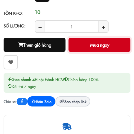
10
TỒN KHO:
−
+
SỐ LƯỢNG:
Thêm giỏ hàng
Giao nhanh 4H
nội thành HCM
Chính hãng 100%
Đổi trả 7 ngày
Z
Chia sẻ:
Nhắn Zalo
Sao chép link