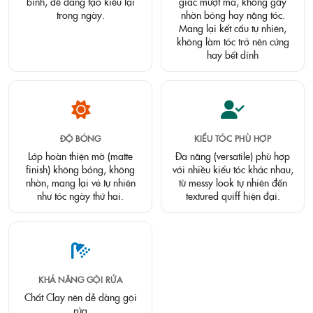
bình, dễ dàng tạo kiểu lại
giác mượt mà, không gây
trong ngày.
nhờn bóng hay nặng tóc.
Mang lại kết cấu tự nhiên,
không làm tóc trở nên cứng
hay bết dính
ĐỘ BÓNG
KIỂU TÓC PHÙ HỢP
Lớp hoàn thiện mờ (matte
Đa năng (versatile) phù hợp
finish) không bóng, không
với nhiều kiểu tóc khác nhau,
nhờn, mang lại vẻ tự nhiên
từ messy look tự nhiên đến
như tóc ngày thứ hai.
textured quiff hiện đại.
KHẢ NĂNG GỘI RỬA
Chất Clay nên dễ dàng gội
rửa