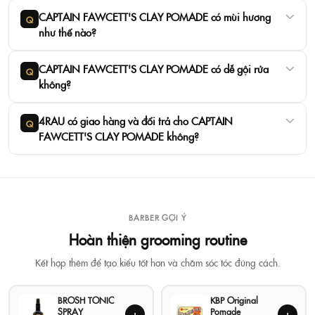
thân thiện môi trường và có thể tái sử dụng.
CAPTAIN FAWCETT'S CLAY POMADE có mùi hương
Q
như thế nào?
CAPTAIN FAWCETT'S CLAY POMADE có dễ gội rửa
Q
❗Thương hiệu Captain fawcett
không?
❗Xuất xứ: USA
4RAU có giao hàng và đổi trả cho CAPTAIN
Q
FAWCETT'S CLAY POMADE không?
❗Dung tích: 100gram
⚡ CAM KẾT
BARBER GỢI Ý
Hoàn thiện grooming routine
- Sản phẩm 100% giống mô tả
Kết hợp thêm để tạo kiểu tốt hơn và chăm sóc tóc đúng cách.
- Cam kết chính hãng 100%
BROSH TONIC
KBP Original
SPRAY
Pomade
+
+