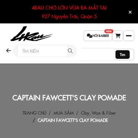
4RAU CHỢ LỚN VỪA RA MẮT TẠI
927 Nguyễn Trãi, Quận 5
NEW
HỎI BARBER
Tìm
CAPTAIN FAWCETT'S CLAY POMADE
TRANG CHỦ
MUA SẮM
Clay, Wax & Fiber
CAPTAIN FAWCETT'S CLAY POMADE