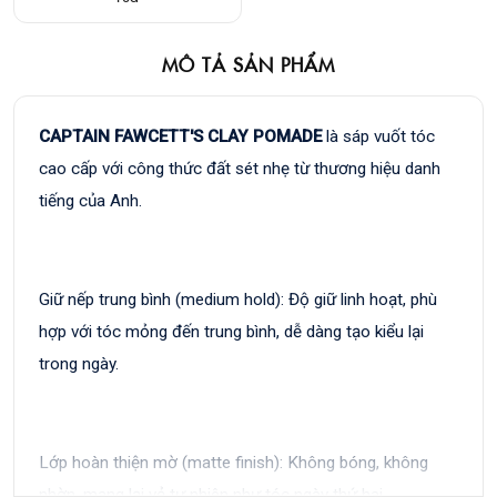
MÔ TẢ SẢN PHẨM
CAPTAIN FAWCETT'S CLAY POMADE
là sáp vuốt tóc
cao cấp với công thức đất sét nhẹ từ thương hiệu danh
tiếng của Anh.
Giữ nếp trung bình (medium hold): Độ giữ linh hoạt, phù
hợp với tóc mỏng đến trung bình, dễ dàng tạo kiểu lại
trong ngày.
Lớp hoàn thiện mờ (matte finish): Không bóng, không
nhờn, mang lại vẻ tự nhiên như tóc ngày thứ hai.