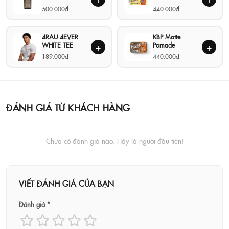
500.000đ
440.000đ
4RAU 4EVER
KBP Matte
WHITE TEE
Pomade
+
+
189.000đ
440.000đ
ĐÁNH GIÁ TỪ KHÁCH HÀNG
Chưa có đánh giá nào. Hãy là người đầu tiên!
VIẾT ĐÁNH GIÁ CỦA BẠN
Đánh giá *