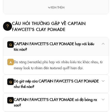
XEM THÊM
Tạo độ phồng và kết cấu (volume & texture): Lý tưởng
CÂU HỎI THƯỜNG GẶP VỀ CAPTAIN
FAWCETT'S CLAY POMADE
cho kiểu tóc ngắn, rối bù tự nhiên với độ xốp dễ chạm.
CAPTAIN FAWCETT'S CLAY POMADE hợp với kiểu
Q
tóc nào?
Đa năng (versatile): Phù hợp với nhiều kiểu tóc khác nhau,
từ messy look tự nhiên đến textured quiff hiện đại.
Đa năng (versatile) phù hợp với nhiều kiểu tóc khác nhau, từ
A
messy look tự nhiên đến textured quiff hiện đại.
Độ giữ nếp của CAPTAIN FAWCETT'S CLAY POMADE
Hương thơm tinh tế: Kết hợp nhẹ nhàng giữa hương gỗ
Q
như thế nào?
tươi mát, gia vị tinh tế và cam quýt.
CAPTAIN FAWCETT'S CLAY POMADE có độ bóng ra
Q
sao?
Đóng gói sang trọng: Hộp thiếc sưu tầm 100ml/3.4fl.oz,