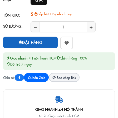
CHAI
5
Sắp hết! Hãy nhanh tay.
TỒN KHO:
−
+
SỐ LƯỢNG:
ĐẶT HÀNG
Giao nhanh 4H
nội thành HCM
Chính hãng 100%
Đổi trả 7 ngày
Z
Chia sẻ:
Nhắn Zalo
Sao chép link
GIAO NHANH 4H NỘI THÀNH
Nhiều Quận nội thành HCM