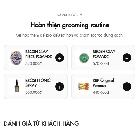
BARBER GỢI Ý
Hoàn thiện grooming routine
Kết hợp thêm để tạo kiểu tốt hơn và chăm sóc tóc đúng cách.
BROSH CLAY
BROSH CLAY
FIBER POMADE
POMADE
+
+
570.000đ
570.000đ
BROSH TONIC
KBP Original
SPRAY
Pomade
+
+
500.000đ
440.000đ
ĐÁNH GIÁ TỪ KHÁCH HÀNG