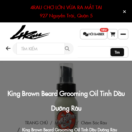
4RAU CHỢ LỚN VỪA RA MẮT TẠI
927 Nguyễn Trãi, Quận 5
NEW
HỎI BARBER
Tìm
King Brown Beard Grooming Oil Tinh Dầu
Dưỡng Râu
TRANG CHỦ
MUA SẮM
Chăm Sóc Râu
King Brown Beard Grooming Oil Tinh Dầu Dưỡng Râu