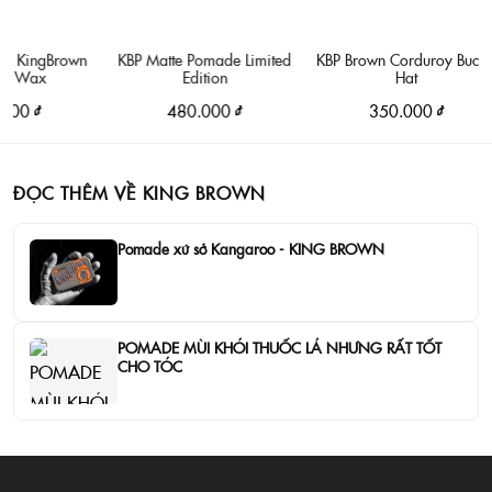
KingBrown
KBP Matte Pomade Limited
KBP Brown Corduroy Bucket
Wax
Edition
Hat
 ₫
480.000 ₫
350.000 ₫
ĐỌC THÊM VỀ KING BROWN
Pomade xứ sở Kangaroo - KING BROWN
POMADE MÙI KHÓI THUỐC LÁ NHƯNG RẤT TỐT
CHO TÓC