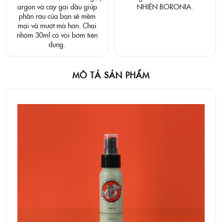
argon và cây gai dầu giúp
NHIÊN BORONIA.
phần râu của bạn sẽ mềm
mại và mượt mà hơn. Chai
nhôm 30ml có vòi bơm tiện
dụng.
MÔ TẢ SẢN PHẨM