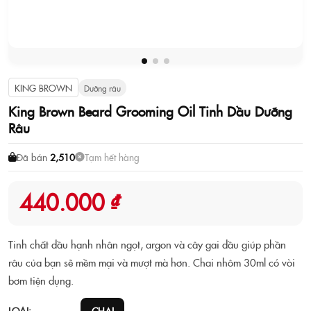
KING BROWN
Dưỡng râu
King Brown Beard Grooming Oil Tinh Dầu Dưỡng
Râu
Đã bán
2,510
Tạm hết hàng
440.000 ₫
Tinh chất dầu hạnh nhân ngọt, argon và cây gai dầu giúp phần
râu của bạn sẽ mềm mại và mượt mà hơn. Chai nhôm 30ml có vòi
bơm tiện dụng.
LOẠI: