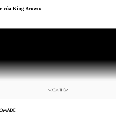
e của King Brown:
XEM THÊM
POMADE