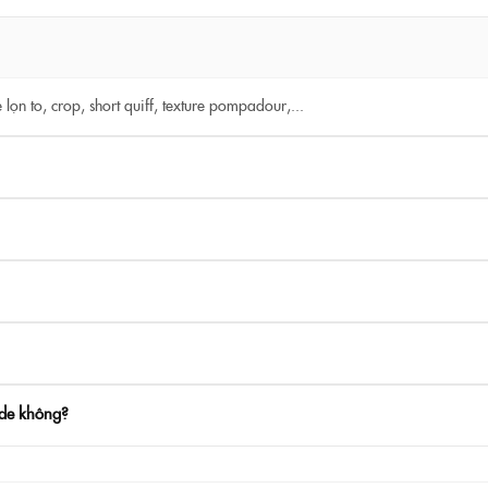
 lọn to, crop, short quiff, texture pompadour,...
ade không?