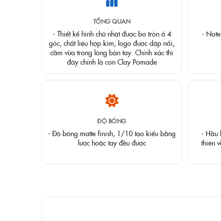
TỔNG QUAN
- Thiết kế hình chữ nhật được bo tròn ở 4
- Note
góc, chất liệu hợp kim, logo được dập nổi,
cầm vừa trong lòng bàn tay. Chính xác thì
đây chính là con Clay Pomade
ĐỘ BÓNG
- Độ bóng matte finish, 1/10 tạo kiểu bằng
- Hầu 
lược hoặc tay đều được
thiên v