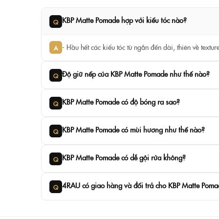
KBP Matte Pomade hợp với kiểu tóc nào?
Q
- Hầu hết các kiểu tóc từ ngắn đến dài, thiên về texture
A
Độ giữ nếp của KBP Matte Pomade như thế nào?
Q
KBP Matte Pomade có độ bóng ra sao?
Q
KBP Matte Pomade có mùi hương như thế nào?
Q
KBP Matte Pomade có dễ gội rửa không?
Q
4RAU có giao hàng và đổi trả cho KBP Matte Pom
Q