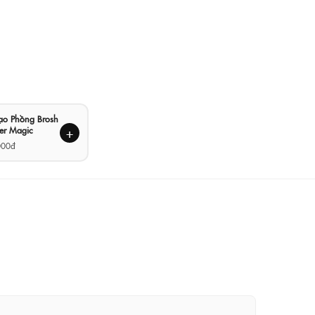
Tạo Phồng Brosh
er Magic
+
000đ