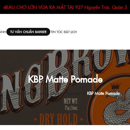
4RAU CHỢ LỚN VỪA RA MẮT TẠI
927 Nguyễn Trãi, Quận 5
ÁNH
TIN TÓC
ĐẶT LỊCH
TƯ VẤN CHUẨN BARBER
KBP Matte Pomade
TRANG CHỦ
MUA SẮM
Pomade
KBP Matte Pomade