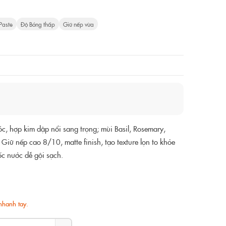
 Paste
Độ Bóng thấp
Giữ nếp vừa
c, hợp kim dập nổi sang trọng; mùi Basil, Rosemary,
iữ nếp cao 8/10, matte finish, tạo texture lọn to khỏe
ốc nước dễ gội sạch.
nhanh tay.