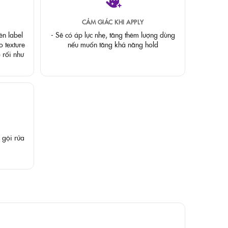
CẢM GIÁC KHI APPLY
ên label
- Sẽ có áp lực nhẹ, tăng thêm lượng dùng
o texture
nếu muốn tăng khả năng hold
 rối như
 gội rửa