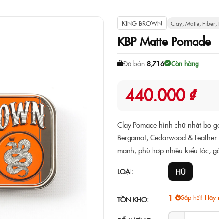
KING BROWN
Clay, Matte, Fiber,
KBP Matte Pomade
Đã bán
8,716
Còn hàng
440.000 ₫
Clay Pomade hình chữ nhật bo gó
Bergamot, Cedarwood & Leather. G
mạnh, phù hợp nhiều kiểu tóc, g
LOẠI:
HŨ
1
Sắp hết! Hãy 
TỒN KHO: