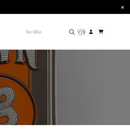
TÌM KIẾM
🇻🇳