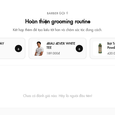
BARBER GỢI Ý
Hoàn thiện grooming routine
Kết hợp thêm để tạo kiểu tốt hơn và chăm sóc tóc đúng cách.
LAY
4RAU 4EVER WHITE
Bột 
TEE
Powd
+
+
189.000đ
420.
Chưa có đánh giá nào. Hãy là người đầu tiên!