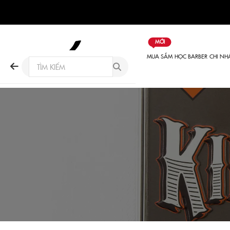
MỚI
MUA SẮM
HỌC BARBER
CHI NH