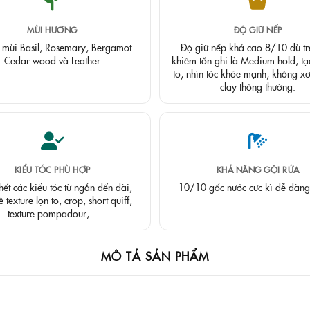
MÙI HƯƠNG
ĐỘ GIỮ NẾP
 mùi Basil, Rosemary, Bergamot
- Độ giữ nếp khá cao 8/10 dù tr
Cedar wood và Leather
khiêm tốn ghi là Medium hold, tạ
to, nhìn tóc khỏe mạnh, không xơ
clay thông thường.
KIỂU TÓC PHÙ HỢP
KHẢ NĂNG GỘI RỬA
hết các kiểu tóc từ ngắn đến dài,
- 10/10 gốc nước cực kì dễ dàng
ề texture lọn to, crop, short quiff,
texture pompadour,...
MÔ TẢ SẢN PHẨM