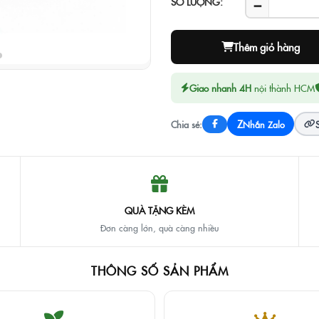
−
SỐ LƯỢNG:
Thêm giỏ hàng
Giao nhanh 4H
nội thành HCM
Z
Chia sẻ:
Nhắn Zalo
QUÀ TẶNG KÈM
Đơn càng lớn, quà càng nhiều
THÔNG SỐ SẢN PHẨM