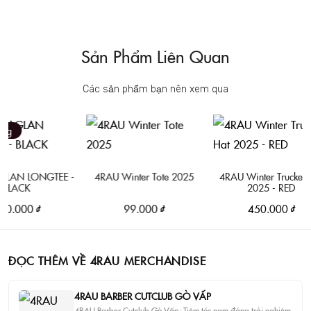
Sản Phẩm Liên Quan
Các sản phẩm bạn nên xem qua
AN LONGTEE -
4RAU Winter Tote 2025
4RAU Winter Trucker Hat
LACK
2025 - RED
.000 ₫
99.000 ₫
450.000 ₫
ĐỌC THÊM VỀ 4RAU MERCHANDISE
4RAU BARBER CUTCLUB GÒ VẤP
4RAU Barber Cutclub Gò Vấp: Tiệm tóc nam đáng trải nghiệm