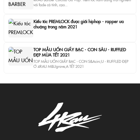
với fade cá tính, cạo...
Kiểu tóc PREMLOCK được giới hiphop - rapper ưa
chuộng trong năm 2021
TOP MẪU UỐN GIẤY BẠC - CON SÂU - RUFFLED
ĐẸP MÙA TẾT 2021
TOP MẪU UỐN GIẤY BẠC - CON S&Acirc;U - RUFFLED ĐẸP
Ở 4RAU M&Ugrave;A TẾT 2021