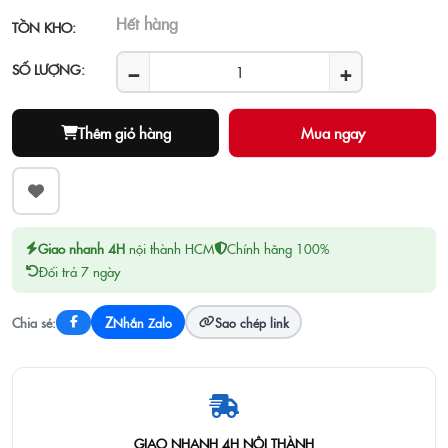
Hết hàng
TỒN KHO:
−
+
SỐ LƯỢNG:
Thêm giỏ hàng
Giao nhanh 4H
nội thành HCM
Chính hãng 100%
Đổi trả 7 ngày
Z
Chia sẻ:
Nhắn Zalo
Sao chép link
GIAO NHANH 4H NỘI THÀNH