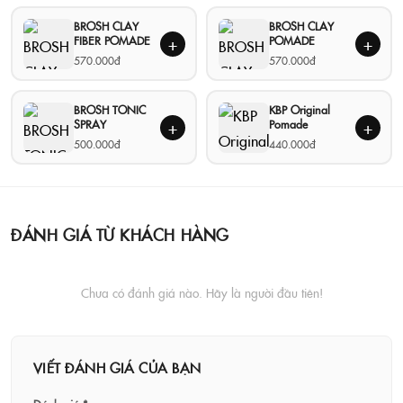
BROSH CLAY
BROSH CLAY
FIBER POMADE
POMADE
+
+
570.000đ
570.000đ
BROSH TONIC
KBP Original
SPRAY
Pomade
+
+
500.000đ
440.000đ
ĐÁNH GIÁ TỪ KHÁCH HÀNG
Chưa có đánh giá nào. Hãy là người đầu tiên!
VIẾT ĐÁNH GIÁ CỦA BẠN