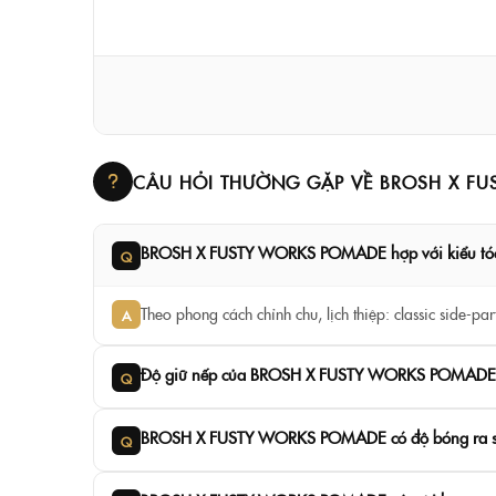
CÂU HỎI THƯỜNG GẶP VỀ BROSH X F
BROSH X FUSTY WORKS POMADE hợp với kiểu tó
Q
Theo phong cách chỉnh chu, lịch thiệp: classic side-par
A
Độ giữ nếp của BROSH X FUSTY WORKS POMADE 
Q
BROSH X FUSTY WORKS POMADE có độ bóng ra 
Q