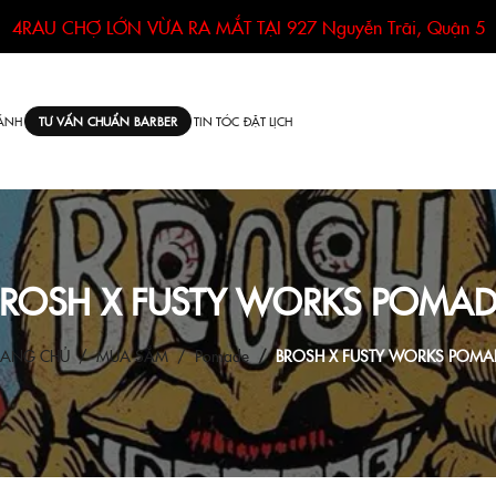
4RAU CHỢ LỚN VỪA RA MẮT TẠI
927 Nguyễn Trãi, Quận 5
ÁNH
TIN TÓC
ĐẶT LỊCH
TƯ VẤN CHUẨN BARBER
BROSH X FUSTY WORKS POMAD
RANG CHỦ
MUA SẮM
Pomade
BROSH X FUSTY WORKS POMA