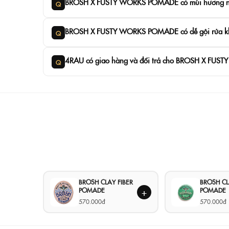
BROSH X FUSTY WORKS POMADE có mùi hương nh
Q
BROSH X FUSTY WORKS POMADE có dễ gội rửa k
Q
4RAU có giao hàng và đổi trả cho BROSH X FU
Q
BROSH CLAY FIBER
BROSH C
POMADE
POMADE
+
570.000đ
570.000đ