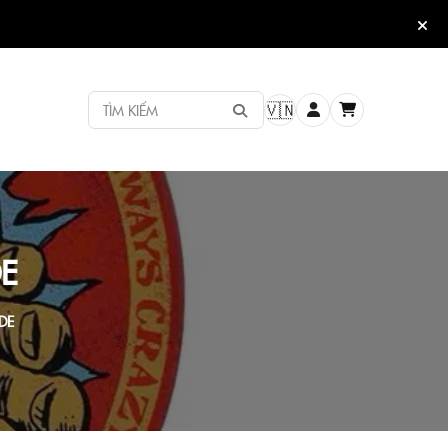
TÌM KIẾM
🇻🇳
E
DE