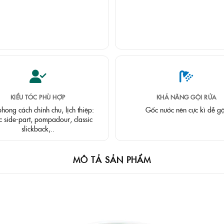
KIỂU TÓC PHÙ HỢP
KHẢ NĂNG GỘI RỬA
hong cách chỉnh chu, lịch thiệp:
Gốc nước nên cực kì dễ gộ
ic side-part, pompadour, classic
slickback,..
MÔ TẢ SẢN PHẨM