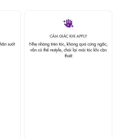
CẢM GIÁC KHI APPLY
hắn suốt
Nhẹ nhàng trên tóc, không quá cứng ngắc,
vẫn có thể restyle, chải lại mái tóc khi cần
thiết