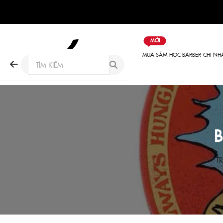
MỚI
MUA SẮM
HỌC BARBER
CHI NH
T