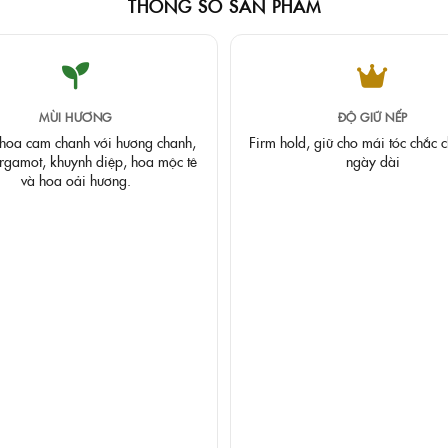
THÔNG SỐ SẢN PHẨM
MÙI HƯƠNG
ĐỘ GIỮ NẾP
hoa cam chanh với hương chanh,
Firm hold, giữ cho mái tóc chắc c
rgamot, khuynh diệp, hoa mộc tê
ngày dài
và hoa oải hương.