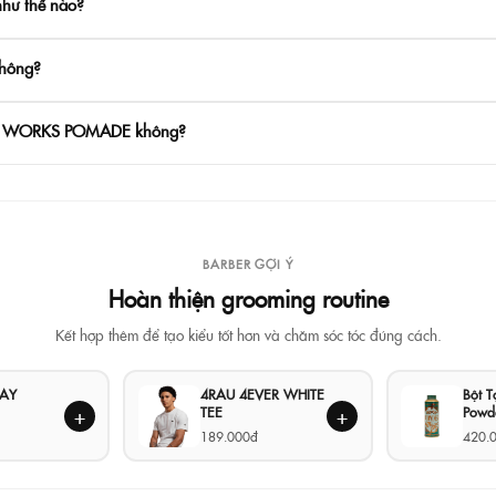
ư thế nào?
hông?
STY WORKS POMADE không?
BARBER GỢI Ý
Hoàn thiện grooming routine
Kết hợp thêm để tạo kiểu tốt hơn và chăm sóc tóc đúng cách.
LAY
4RAU 4EVER WHITE
Bột 
TEE
Powd
+
+
189.000đ
420.