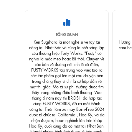
TỔNG QUAN
Ken Sugihara là một nghệ sĩ vẽ tay tài
Hương 
năng tại Nhật Bản và cũng là nhà sáng lập
cam be
của thương hiệu Fusty Works. "Fusty" có
nghĩa là mốc meo hoặc lỗi thời. Chuyên về
các bản vẽ đường nét tinh tế cổ điển,
FUSTY WORKS tập trung vào việc tạo ra
các tác phẩm gợi lên một câu chuyện bên
trong chúng thay vì chỉ là sự hấp dẫn về
mặt thị giác. Mô tả sự phi thường được tìm
thấy trong những điều bình thường. Vào
tháng 6 năm nay thì BROSH đã hợp tác
cùng FUSTY WORKS, đã ra mắt thành
công tại Triển lãm xe máy Born-Free 2024
được tổ chức tại California , Hoa Kỳ, và đã
nhận được sự hoan nghênh lớn trên khắp
Hoa Kỳ, cuối cùng đã có mặt tại Nhật Bản!
Ngoài những hình ảnh được vẽ trên tranh,