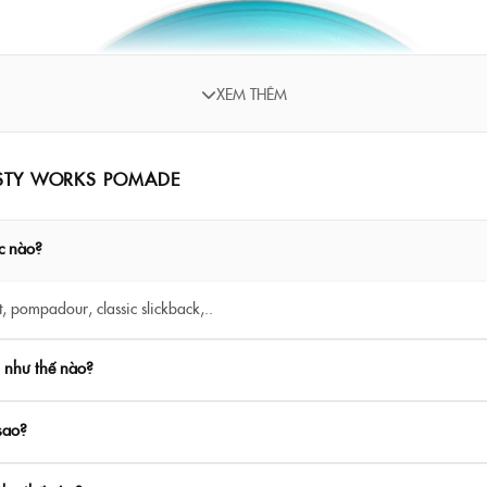
XEM THÊM
USTY WORKS POMADE
c nào?
t, pompadour, classic slickback,..
như thế nào?
sao?