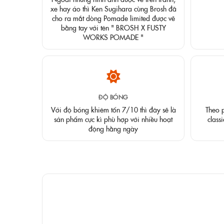
xe hay áo thì Ken Sugihara cùng Brosh đã
cho ra mắt dòng Pomade limited được vẽ
bằng tay với tên " BROSH X FUSTY
WORKS POMADE "
ĐỘ BÓNG
Với độ bóng khiêm tốn 7/10 thì đây sẽ là
Theo p
sản phẩm cực kì phù hợp với nhiều hoạt
class
động hằng ngày