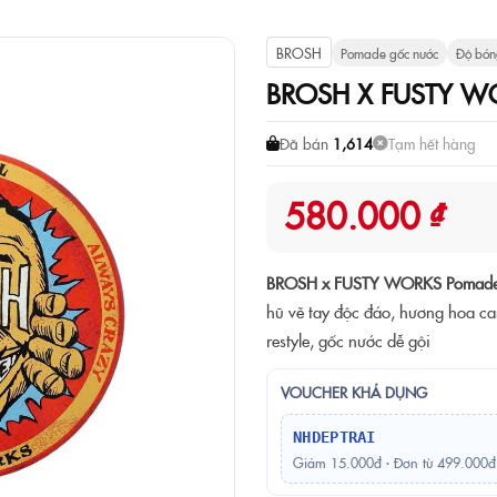
BROSH
Pomade gốc nước
Độ bón
BROSH X FUSTY 
Đã bán
1,614
Tạm hết hàng
580.000 ₫
BROSH x FUSTY WORKS Pomad
hũ vẽ tay độc đáo, hương hoa c
restyle, gốc nước dễ gội
VOUCHER KHẢ DỤNG
NHDEPTRAI
Giảm 15.000đ · Đơn từ 499.000đ