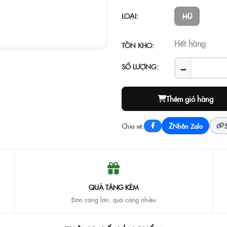
LOẠI:
HŨ
Hết hàng
TỒN KHO:
−
SỐ LƯỢNG:
Thêm giỏ hàng
Z
Chia sẻ:
Nhắn Zalo
QUÀ TẶNG KÈM
Đơn càng lớn, quà càng nhiều