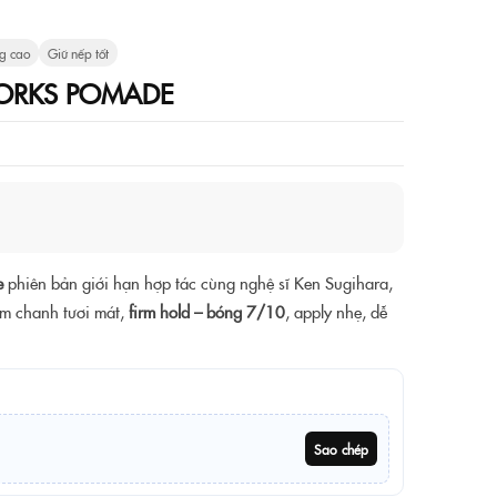
g cao
Giữ nếp tốt
WORKS POMADE
e
phiên bản giới hạn hợp tác cùng nghệ sĩ Ken Sugihara,
am chanh tươi mát,
firm hold – bóng 7/10
, apply nhẹ, dễ
Sao chép