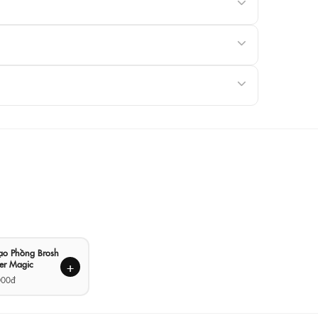
Tạo Phồng Brosh
er Magic
+
000đ