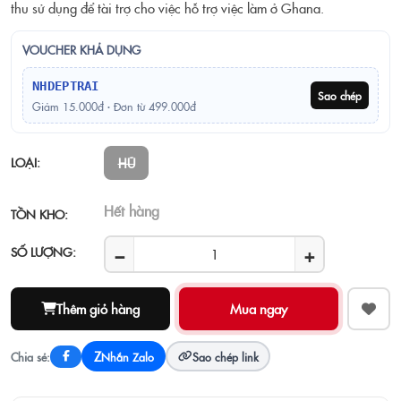
thu sử dụng để tài trợ cho việc hỗ trợ việc làm ở Ghana.
VOUCHER KHẢ DỤNG
NHDEPTRAI
Sao chép
Giảm 15.000đ · Đơn từ 499.000đ
LOẠI:
HŨ
Hết hàng
TỒN KHO:
−
+
SỐ LƯỢNG:
Thêm giỏ hàng
Z
Chia sẻ:
Nhắn Zalo
Sao chép link