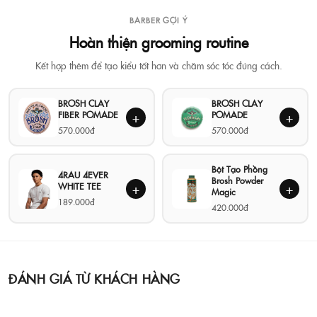
BARBER GỢI Ý
Hoàn thiện grooming routine
Kết hợp thêm để tạo kiểu tốt hơn và chăm sóc tóc đúng cách.
BROSH CLAY
BROSH CLAY
FIBER POMADE
POMADE
+
+
570.000đ
570.000đ
Bột Tạo Phồng
4RAU 4EVER
Brosh Powder
WHITE TEE
+
+
Magic
189.000đ
420.000đ
ĐÁNH GIÁ TỪ KHÁCH HÀNG