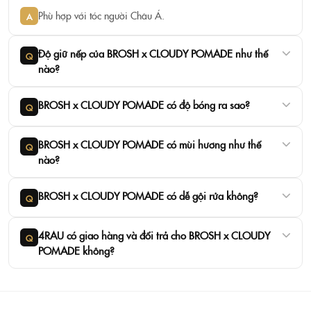
Phù hợp với tóc người Châu Á.
A
Độ giữ nếp của BROSH x CLOUDY POMADE như thế
Q
nào?
BROSH x CLOUDY POMADE có độ bóng ra sao?
Q
BROSH x CLOUDY POMADE có mùi hương như thế
Q
nào?
BROSH x CLOUDY POMADE có dễ gội rửa không?
Q
4RAU có giao hàng và đổi trả cho BROSH x CLOUDY
Q
POMADE không?