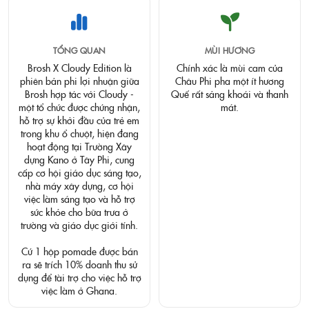
TỔNG QUAN
MÙI HƯƠNG
Brosh X Cloudy Edition là
Chính xác là mùi cam của
phiên bản phi lợi nhuận giữa
Châu Phi pha một ít hương
Brosh hợp tác với Cloudy -
Quế rất sảng khoái và thanh
một tổ chức được chứng nhận,
mát.
hỗ trợ sự khởi đầu của trẻ em
trong khu ổ chuột, hiện đang
hoạt động tại Trường Xây
dựng Kano ở Tây Phi, cung
cấp cơ hội giáo dục sáng tạo,
nhà máy xây dựng, cơ hội
việc làm sáng tạo và hỗ trợ
sức khỏe cho bữa trưa ở
trường và giáo dục giới tính.
Cứ 1 hộp pomade được bán
ra sẽ trích 10% doanh thu sử
dụng để tài trợ cho việc hỗ trợ
việc làm ở Ghana.