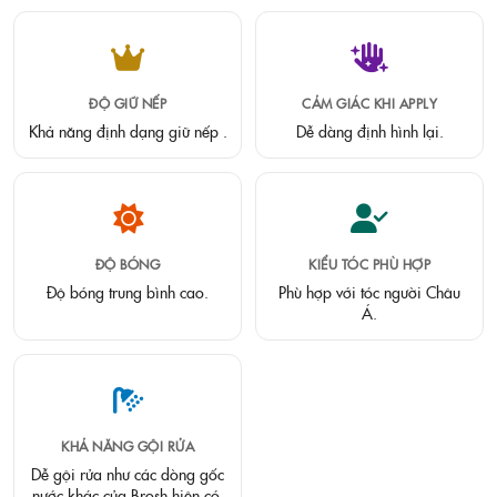
ĐỘ GIỮ NẾP
CẢM GIÁC KHI APPLY
Khả năng định dạng giữ nếp .
Dễ dàng định hình lại.
ĐỘ BÓNG
KIỂU TÓC PHÙ HỢP
Độ bóng trung bình cao.
Phù hợp với tóc người Châu
Á.
KHẢ NĂNG GỘI RỬA
Dễ gội rửa như các dòng gốc
nước khác của Brosh hiện có.