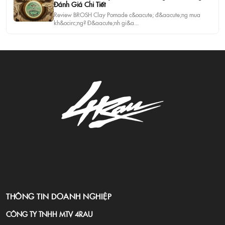
Đánh Giá Chi Tiết
Review BROSH Clay Pomade c&oacute; đ&aacute;ng mua
kh&ocirc;ng? Đ&aacute;nh gi&a...
THÔNG TIN DOANH NGHIỆP
CÔNG TY TNHH MTV 4RAU