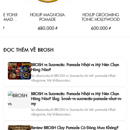
YOHJI
HOLUP MAGNOLIA
HOLUP GROOMING
ADE
POMADE
TONIC HOLLYWOOD
IN
480.000 ₫
600.000 ₫
ĐỌC THÊM VỀ BROSH
BROSH vs Suavecito: Pomade Nhật vs Mỹ Nên Chọn
Hãng Nào?
So s&aacute;nh BROSH vs Suavecito chi tiết: pomade Nhật
v&agrave; Mỹ kh&aacute;c...
BROSH vs Suavecito: Pomade Nhật vs Mỹ Nên Chọn
Hãng Nào? Slug: brosh-vs-suavecito-pomade-nhat-vs-
my
So s&aacute;nh BROSH vs Suavecito chi tiết: pomade Nhật
v&agrave; Mỹ kh&aacute;c...
Review BROSH Clay Pomade Có Đáng Mua Không?