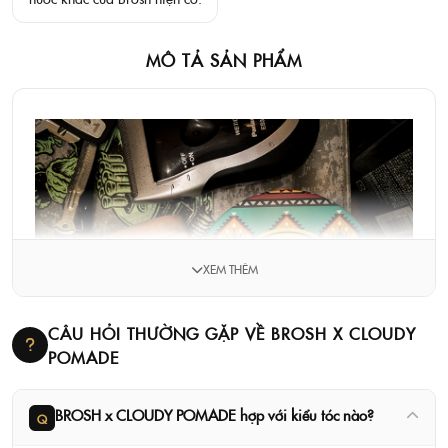
MÔ TẢ SẢN PHẨM
XEM THÊM
CÂU HỎI THƯỜNG GẶP VỀ BROSH X CLOUDY
POMADE
BROSH x CLOUDY POMADE hợp với kiểu tóc nào?
Q