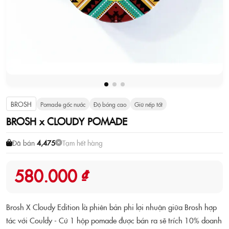
BROSH
Pomade gốc nước
Độ bóng cao
Giữ nếp tốt
BROSH x CLOUDY POMADE
Đã bán
4,475
Tạm hết hàng
580.000 ₫
Brosh X Cloudy Edition là phiên bản phi lợi nhuận giữa Brosh hợp
tác với Couldy - Cứ 1 hộp pomade được bán ra sẽ trích 10% doanh