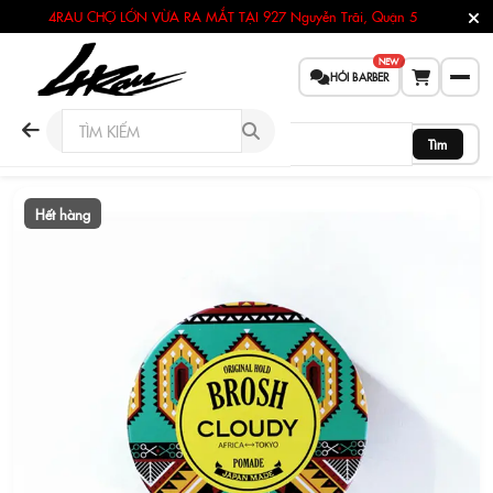
4RAU CHỢ LỚN VỪA RA MẮT TẠI
927 Nguyễn Trãi, Quận 5
NEW
HỎI BARBER
Tìm
Hết hàng