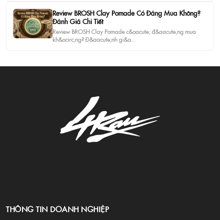
Review BROSH Clay Pomade Có Đáng Mua Không?
Đánh Giá Chi Tiết
Review BROSH Clay Pomade c&oacute; đ&aacute;ng mua
kh&ocirc;ng? Đ&aacute;nh gi&a...
THÔNG TIN DOANH NGHIỆP