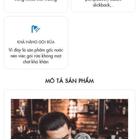
slickback,..
KHẢ NĂNG GỘI RỬA
Vì đây là sản phẩm gốc nước
nên việc gội rửa không một
chút khó khăn
MÔ TẢ SẢN PHẨM