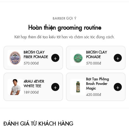
BARBER GỢI Ý
Hoàn thiện grooming routine
Kết hợp thêm để tạo kiểu tốt hơn và chăm sóc tóc đúng cách.
BROSH CLAY
BROSH CLAY
FIBER POMADE
POMADE
+
+
570.000đ
570.000đ
Bột Tạo Phồng
4RAU 4EVER
Brosh Powder
WHITE TEE
+
+
Magic
189.000đ
420.000đ
ĐÁNH GIÁ TỪ KHÁCH HÀNG