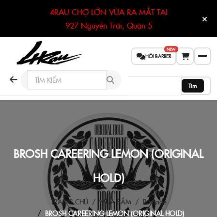
4RAU CHỢ LỚN VỪA RA MẮT TẠI
927 Nguyễn Trãi, Quận 5
NEW
HỎI BARBER
Tìm
BROSH CAREERING LEMON (ORIGINAL
HOLD)
TRANG CHỦ
MUA SẮM
Pomade
BROSH CAREERING LEMON (ORIGINAL HOLD)