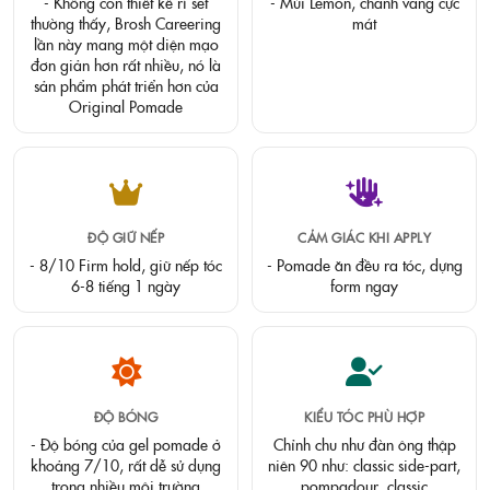
- Không còn thiết kế rỉ sét
- Mùi Lemon, chanh vàng cực
thường thấy, Brosh Careering
mát
lần này mang một diện mạo
đơn giản hơn rất nhiều, nó là
sản phẩm phát triển hơn của
Original Pomade
ĐỘ GIỮ NẾP
CẢM GIÁC KHI APPLY
- 8/10 Firm hold, giữ nếp tóc
- Pomade ăn đều ra tóc, dựng
6-8 tiếng 1 ngày
form ngay
ĐỘ BÓNG
KIỂU TÓC PHÙ HỢP
- Độ bóng của gel pomade ở
Chỉnh chu như đàn ông thập
khoảng 7/10, rất dễ sử dụng
niên 90 như: classic side-part,
trong nhiều môi trường
pompadour, classic