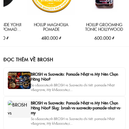
E YOHJI
HOLUP MAGNOLIA
HOLUP GROOMING
MADE
POMADE
TONIC HOLLYWOOD
AIN
480.000 ₫
600.000 ₫
ĐỌC THÊM VỀ BROSH
BROSH vs Suavecito: Pomade Nhật vs Mỹ Nên Chọn
Hãng Nào?
So s&aacute;nh BROSH vs Suavecito chi tiết: pomade Nhật
v&agrave; Mỹ kh&aacute;c...
BROSH vs Suavecito: Pomade Nhật vs Mỹ Nên Chọn
Hãng Nào? Slug: brosh-vs-suavecito-pomade-nhat-vs-
my
So s&aacute;nh BROSH vs Suavecito chi tiết: pomade Nhật
v&agrave; Mỹ kh&aacute;c...