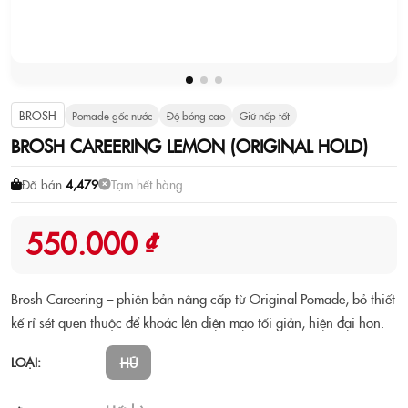
BROSH
Pomade gốc nước
Độ bóng cao
Giữ nếp tốt
BROSH CAREERING LEMON (ORIGINAL HOLD)
Đã bán
4,479
Tạm hết hàng
550.000 ₫
Brosh Careering – phiên bản nâng cấp từ Original Pomade, bỏ thiết
kế rỉ sét quen thuộc để khoác lên diện mạo tối giản, hiện đại hơn.
LOẠI:
HŨ