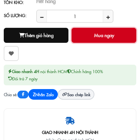
Hết hàng
TỒN KHO:
−
+
SỐ LƯỢNG:
Thêm giỏ hàng
Giao nhanh 4H
nội thành HCM
Chính hãng 100%
Đổi trả 7 ngày
Z
Chia sẻ:
Nhắn Zalo
Sao chép link
GIAO NHANH 4H NỘI THÀNH
Nhiều Quận nội thành HCM