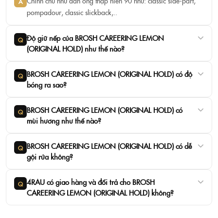
Chỉnh chu như đàn ông thập niên 90 như: classic side-part,
A
pompadour, classic slickback,..
Độ giữ nếp của BROSH CAREERING LEMON
Q
(ORIGINAL HOLD) như thế nào?
BROSH CAREERING LEMON (ORIGINAL HOLD) có độ
Q
bóng ra sao?
BROSH CAREERING LEMON (ORIGINAL HOLD) có
Q
mùi hương như thế nào?
BROSH CAREERING LEMON (ORIGINAL HOLD) có dễ
Q
gội rửa không?
4RAU có giao hàng và đổi trả cho BROSH
Q
CAREERING LEMON (ORIGINAL HOLD) không?