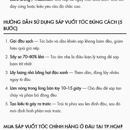
dày cứng hoặc kiểu yêu cầu độ chắc cao.
HƯỚNG DẪN SỬ DỤNG SÁP VUỐT TÓC ĐÚNG CÁCH (5
BƯỚC)
Gội đầu sạch
— Tóc bẩn và dầu khiến sáp không bám đều, giảm
hiệu quả giữ nếp.
Sấy sơ 70–80% khô
— Tóc ẩm nhẹ là điều kiện lý tưởng để sáp
bám tốt nhất.
Lấy lượng nhỏ bằng hạt đậu xanh
— Thêm dần, đừng lấy nhiều
ngay từ đầu.
Làm nóng trong lòng bàn tay 10–15 giây
— Chà đều để sáp tan
chảy và phân bổ đồng đều.
Tạo kiểu từ gáy ra trước
— Trải từ phía sau lên đỉnh đầu, sau đó
mới định hình phần mái trước.
MUA SÁP VUỐT TÓC CHÍNH HÃNG Ở ĐÂU TẠI TP.HCM?