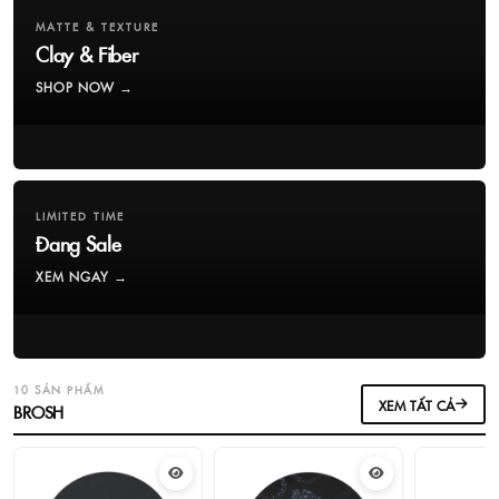
MATTE & TEXTURE
Clay & Fiber
SHOP NOW →
LIMITED TIME
Đang Sale
XEM NGAY →
10 SẢN PHẨM
XEM TẤT CẢ
BROSH