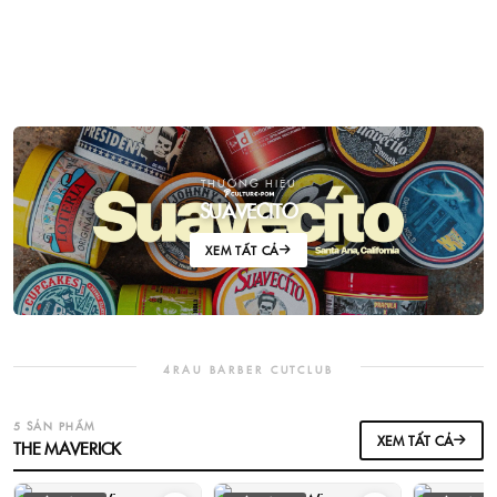
THƯƠNG HIỆU
SUAVECITO
XEM TẤT CẢ
4RAU BARBER CUTCLUB
5 SẢN PHẨM
XEM TẤT CẢ
THE MAVERICK