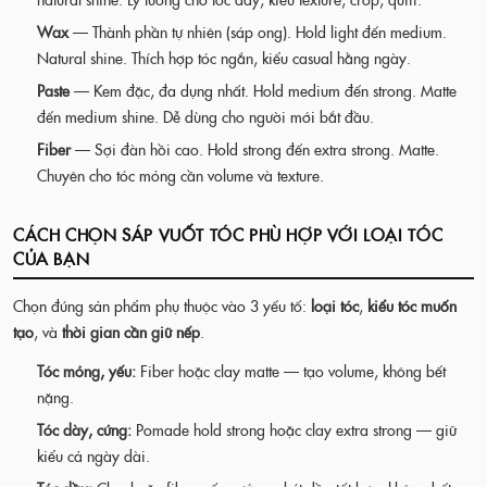
Wax
— Thành phần tự nhiên (sáp ong). Hold light đến medium.
Natural shine. Thích hợp tóc ngắn, kiểu casual hằng ngày.
Paste
— Kem đặc, đa dụng nhất. Hold medium đến strong. Matte
đến medium shine. Dễ dùng cho người mới bắt đầu.
Fiber
— Sợi đàn hồi cao. Hold strong đến extra strong. Matte.
Chuyên cho tóc mỏng cần volume và texture.
CÁCH CHỌN SÁP VUỐT TÓC PHÙ HỢP VỚI LOẠI TÓC
CỦA BẠN
Chọn đúng sản phẩm phụ thuộc vào 3 yếu tố:
loại tóc
,
kiểu tóc muốn
tạo
, và
thời gian cần giữ nếp
.
Tóc mỏng, yếu:
Fiber hoặc clay matte — tạo volume, không bết
nặng.
Tóc dày, cứng:
Pomade hold strong hoặc clay extra strong — giữ
kiểu cả ngày dài.