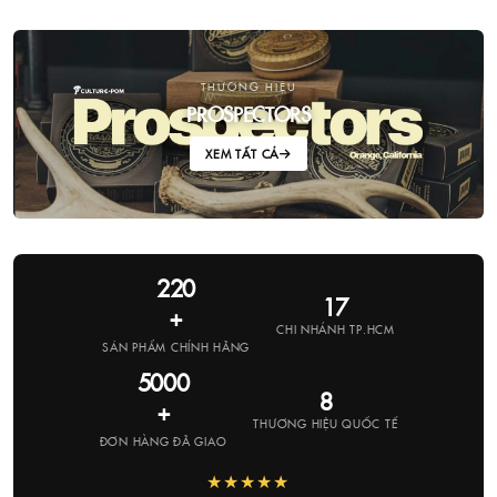
THƯƠNG HIỆU
PROSPECTORS
XEM TẤT CẢ
220
17
+
CHI NHÁNH TP.HCM
SẢN PHẨM CHÍNH HÃNG
5000
8
+
THƯƠNG HIỆU QUỐC TẾ
ĐƠN HÀNG ĐÃ GIAO
★★★★★