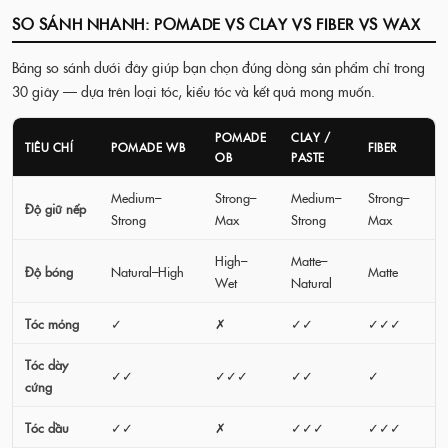
SO SÁNH NHANH: POMADE VS CLAY VS FIBER VS WAX
Bảng so sánh dưới đây giúp bạn chọn đúng dòng sản phẩm chỉ trong
30 giây — dựa trên loại tóc, kiểu tóc và kết quả mong muốn.
POMADE
CLAY /
TIÊU CHÍ
POMADE WB
FIBER
OB
PASTE
Medium–
Strong–
Medium–
Strong–
Độ giữ nếp
Strong
Max
Strong
Max
High–
Matte–
Độ bóng
Natural–High
Matte
Wet
Natural
Tóc mỏng
✓
✗
✓✓
✓✓✓
Tóc dày
✓✓
✓✓✓
✓✓
✓
cứng
Tóc dầu
✓✓
✗
✓✓✓
✓✓✓