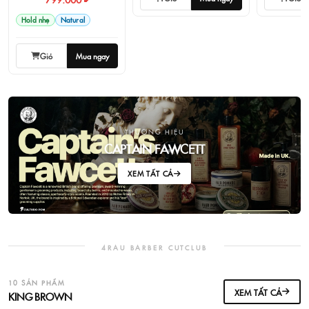
Hold nhẹ
Natural
Giỏ
Mua ngay
THƯƠNG HIỆU
CAPTAIN FAWCETT
XEM TẤT CẢ
4RAU BARBER CUTCLUB
10 SẢN PHẨM
XEM TẤT CẢ
KING BROWN