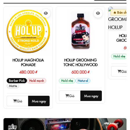
🔥 Bán chạ
HOLUP
GROOM
600
Hold nhẹ
HOLUP MAGNOLIA
HOLUP GROOMING
POMADE
TONIC HOLLYWOOD
Giỏ
480.000 ₫
600.000 ₫
Barber Pick
Hold mạnh
Hold nhẹ
Natural
Matte
Giỏ
Mua ngay
Giỏ
Mua ngay