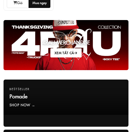
Giỏ
Mua ngay
THƯƠNG HIỆU
4RAU MERCHANDISE
XEM TẤT CẢ
BESTSELLER
Pomade
SHOP NOW →