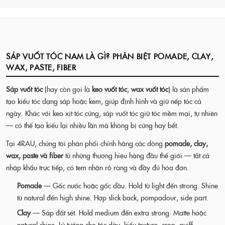
4RAU BARBER CUTCLUB là đại lý chính hãng tại TP.HCM với
nhiều chi nhánh. Sản phẩm có tem chính hãng và hóa đơn đầy
Xem pomade theo hold level →
đủ. Đặt hàng online tại 4rau.com, giao hàng toàn quốc.
Vào cửa hàng ngay →
SÁP VUỐT TÓC NAM LÀ GÌ? PHÂN BIỆT POMADE, CLAY,
WAX, PASTE, FIBER
Sáp vuốt tóc
(hay còn gọi là
keo vuốt tóc
,
wax vuốt tóc
) là sản phẩm
tạo kiểu tóc dạng sáp hoặc kem, giúp định hình và giữ nếp tóc cả
ngày. Khác với keo xịt tóc cứng, sáp vuốt tóc giữ tóc mềm mại, tự nhiên
— có thể tạo kiểu lại nhiều lần mà không bị cứng hay bết.
Tại 4RAU, chúng tôi phân phối chính hãng các dòng
pomade, clay,
wax, paste và fiber
từ những thương hiệu hàng đầu thế giới — tất cả
nhập khẩu trực tiếp, có tem nhãn rõ ràng và đầy đủ hóa đơn.
Pomade
— Gốc nước hoặc gốc dầu. Hold từ light đến strong. Shine
từ natural đến high shine. Hợp slick back, pompadour, side part.
Clay
— Sáp đất sét. Hold medium đến extra strong. Matte hoặc
natural shine. Lý tưởng cho tóc dày, kiểu texture, crop, quiff.