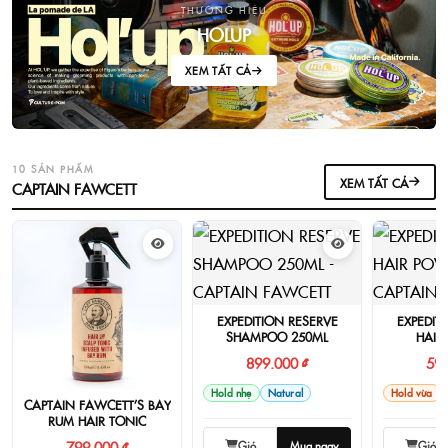
THƯƠNG HIỆU
HOLUP
XEM TẤT CẢ
10 SẢN PHẨM
XEM TẤT CẢ
CAPTAIN FAWCETT
EXPEDITION RESERVE
EXPEDIT
SHAMPOO 250ML
HAIR
899.000 ₫
599
Hold nhẹ
Natural
Hold vừa
CAPTAIN FAWCETT’S BAY
RUM HAIR TONIC
Giỏ
Mua ngay
Giỏ
799.000 ₫