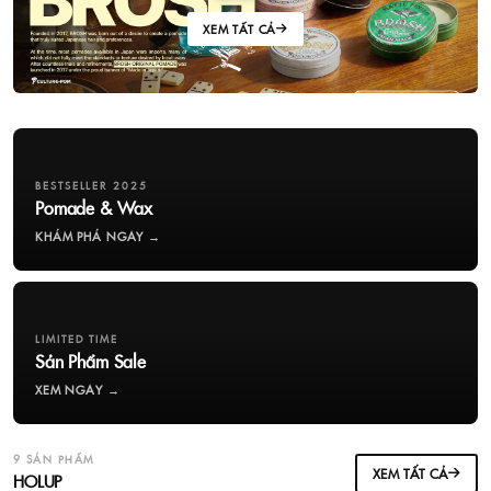
XEM TẤT CẢ
BESTSELLER 2025
Pomade & Wax
KHÁM PHÁ NGAY →
LIMITED TIME
Sản Phẩm Sale
XEM NGAY →
9 SẢN PHẨM
XEM TẤT CẢ
HOLUP