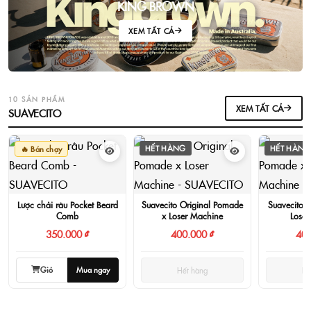
KING BROWN
XEM TẤT CẢ
10 SẢN PHẨM
XEM TẤT CẢ
SUAVECITO
HẾT HÀNG
HẾT HÀNG
🔥 Bán chạy
Lược chải râu Pocket Beard
Suavecito Original Pomade
Suavecito 
Comb
x Loser Machine
Loser
350.000 ₫
400.000 ₫
400
Giỏ
Mua ngay
Hết hàng
Hế