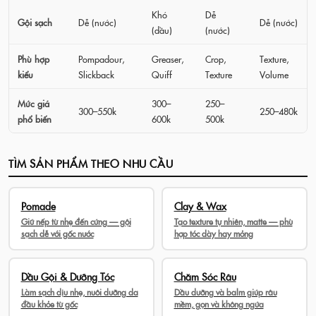
Khó
Dễ
Gội sạch
Dễ (nước)
Dễ (nước)
(dầu)
(nước)
Phù hợp
Pompadour,
Greaser,
Crop,
Texture,
kiểu
Slickback
Quiff
Texture
Volume
Mức giá
300–
250–
300–550k
250–480k
phổ biến
600k
500k
TÌM SẢN PHẨM THEO NHU CẦU
Pomade
Clay & Wax
Giữ nếp từ nhẹ đến cứng — gội
Tạo texture tự nhiên, matte — phù
sạch dễ với gốc nước
hợp tóc dày hay mỏng
Dầu Gội & Dưỡng Tóc
Chăm Sóc Râu
Làm sạch dịu nhẹ, nuôi dưỡng da
Dầu dưỡng và balm giúp râu
đầu khỏe từ gốc
mềm, gọn và không ngứa