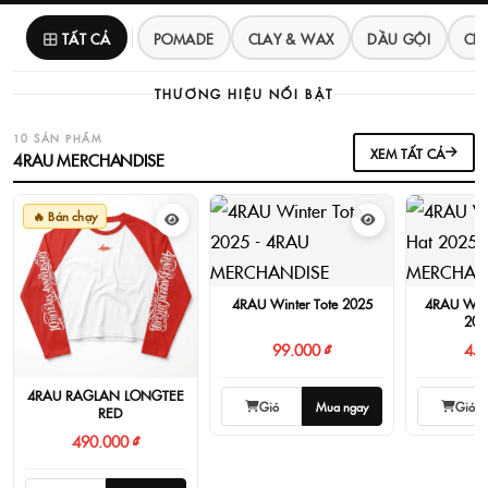
TẤT CẢ
POMADE
CLAY & WAX
DẦU GỘI
CH
THƯƠNG HIỆU NỔI BẬT
10 SẢN PHẨM
XEM TẤT CẢ
4RAU MERCHANDISE
🔥 Bán chạy
4RAU Winter Tote 2025
4RAU Wint
202
99.000 ₫
450
4RAU RAGLAN LONGTEE
Giỏ
Mua ngay
Giỏ
- RED
490.000 ₫