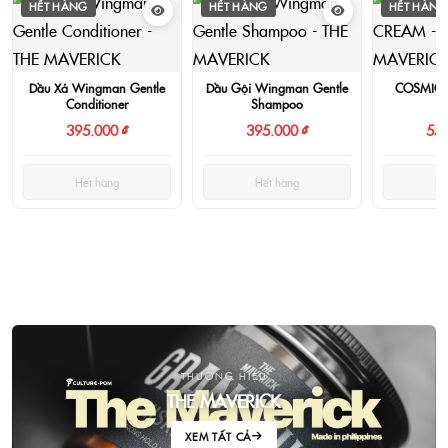
HẾT HÀNG
HẾT HÀNG
HẾT HÀNG
Dầu Xả Wingman Gentle
Dầu Gội Wingman Gentle
COSMIC 
Conditioner
Shampoo
395.000 ₫
395.000 ₫
550
Hết hàng
Hết hàng
Hế
THƯƠNG HIỆU
THE MAVERICK
XEM TẤT CẢ