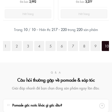
Đã bán
2,992
Đã bán
3,277
Hết hàng
Hết hàng
Trang
10
/
10
– Hiển thị
217 - 220
trong
220
sản phẩm
1
2
3
4
5
6
7
8
9
10
Q & A
Câu hỏi thường gặp về pomade & sáp tóc
Giải đáp nhanh để bạn chọn đúng sản phẩm ngay lần đầu.
Pomade gốc nước khác gì gốc dầu?
01