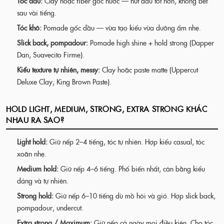
Tóc dầu:
Clay hoặc fiber gốc nước — hút dầu tốt hơn, không bết
sau vài tiếng.
Tóc khô:
Pomade gốc dầu — vừa tạo kiểu vừa dưỡng ẩm nhẹ.
Slick back, pompadour:
Pomade high shine + hold strong (Dapper
Dan, Suavecito Firme).
Kiểu texture tự nhiên, messy:
Clay hoặc paste matte (Uppercut
Deluxe Clay, King Brown Paste).
HOLD LIGHT, MEDIUM, STRONG, EXTRA STRONG KHÁC
NHAU RA SAO?
Light hold:
Giữ nếp 2–4 tiếng, tóc tự nhiên. Hợp kiểu casual, tóc
xoăn nhẹ.
Medium hold:
Giữ nếp 4–6 tiếng. Phổ biến nhất, cân bằng kiểu
dáng và tự nhiên.
Strong hold:
Giữ nếp 6–10 tiếng dù mồ hôi và gió. Hợp slick back,
pompadour, undercut.
Extra strong / Maximum:
Giữ nếp cả ngày mọi điều kiện. Cho tóc