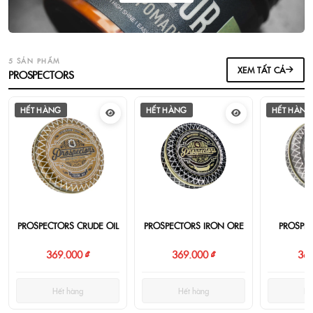
5 SẢN PHẨM
XEM TẤT CẢ
PROSPECTORS
HẾT HÀNG
HẾT HÀNG
HẾT HÀNG
PROSPECTORS CRUDE OIL
PROSPECTORS IRON ORE
PROSPE
369.000 ₫
369.000 ₫
369
Hết hàng
Hết hàng
Hế