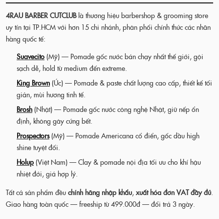
4RAU BARBER CUTCLUB
là thương hiệu barbershop & grooming store
uy tín tại TP.HCM với hơn 15 chi nhánh, phân phối chính thức các nhãn
hàng quốc tế:
Suavecito
(Mỹ) — Pomade gốc nước bán chạy nhất thế giới, gội
sạch dễ, hold từ medium đến extreme.
King Brown
(Úc) — Pomade & paste chất lượng cao cấp, thiết kế tối
giản, mùi hương tinh tế.
Brosh
(Nhật) — Pomade gốc nước công nghệ Nhật, giữ nếp ổn
định, không gây cứng bết.
Prospectors
(Mỹ) — Pomade Americana cổ điển, gốc dầu high
shine tuyệt đối.
Holup
(Việt Nam) — Clay & pomade nội địa tối ưu cho khí hậu
nhiệt đới, giá hợp lý.
Tất cả sản phẩm đều
chính hãng nhập khẩu
,
xuất hóa đơn VAT đầy đủ
.
Giao hàng toàn quốc — freeship từ 499.000đ — đổi trả 3 ngày.