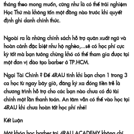
tháng theo mong muốn, cũng như là có thể trải nghiệm
Học Thử mà không tốn một đồng nào trước khi quyết
định ghi danh chính thức.
Ngoài ra là những chính sách hỗ trợ quân xuất ngũ và
hoàn cảnh đặc biệt như hộ nghèo,...sẽ có học phí cực
kỳ tốt mà bạn tưởng chừng khó có thể tham gia được tại
một đơn vị đào tạo barber ở TP.HCM.
Ngại Tài Chính ? Để 4RAU tính khi bạn chọn 1 trong 3
ca học từ ngay bây giờ, đăng ký xa đóng tiền trễ là
chương trình hỗ trợ cho các bạn nào chưa có đủ tài
chính một lần thanh toán. An tâm vẫn có thể vào học tại
4RAU khi chưa hoàn tất học phí nhé!
Kết Luận
Một khóa học barber tại 4RAU ACADEMY không chỉ