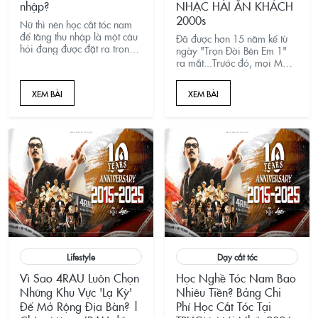
nhập?
NHẠC HÀI ĂN KHÁCH
2000s
Nữ thì nên học cắt tóc nam
để tăng thu nhập là một câu
Đã được hơn 15 năm kể từ
hỏi đang được đặt ra trong
ngày "Trọn Đời Bên Em 1"
giới làm đẹp hiện nay. Cơ
ra mắt...Trước đó, mọi MV
hội rộng mở cho phái nữ
ca nhạc được quay theo
hơn bao giờ hết, bao gồm
dạng karaoke đơn điệu,
XEM BÀI
XEM BÀI
cơ hội làm việc với tỉ lệ cần
không có nội dung. Còn
thợ nữ đang c
riêng "Trọn đời bên em" có
6 ca khúc nằm trong đó, liên
Lifestyle
Dạy cắt tóc
Vì Sao 4RAU Luôn Chọn
Học Nghề Tóc Nam Bao
Những Khu Vực 'Lạ Kỳ'
Nhiêu Tiền? Bảng Chi
Để Mở Rộng Địa Bàn? |
Phí Học Cắt Tóc Tại