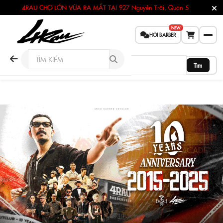
4RAU CHỢ LỚN VỪA RA MẮT TẠI
927 Nguyễn Trãi, Quận 5
NEW
HỎI BARBER
Tìm