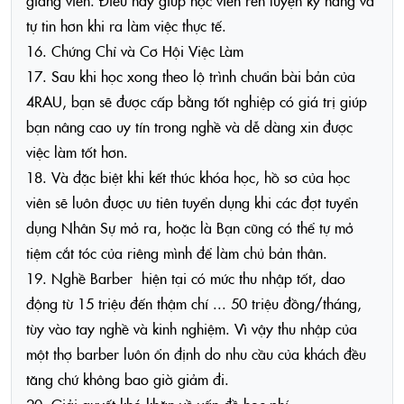
giảng viên. Điều này giúp học viên rèn luyện kỹ năng và
tự tin hơn khi ra làm việc thực tế.
16. Chứng Chỉ và Cơ Hội Việc Làm
17. Sau khi học xong theo lộ trình chuẩn bài bản của
4RAU, bạn sẽ được cấp bằng tốt nghiệp có giá trị giúp
bạn nâng cao uy tín trong nghề và dễ dàng xin được
việc làm tốt hơn.
18. Và đặc biệt khi kết thúc khóa học, hồ sơ của học
viên sẽ luôn được ưu tiên tuyển dụng khi các đợt tuyển
dụng Nhân Sự mở ra, hoặc là Bạn cũng có thể tự mở
tiệm cắt tóc của riêng mình để làm chủ bản thân.
19. Nghề Barber hiện tại có mức thu nhập tốt, dao
động từ 15 triệu đến thậm chí ... 50 triệu đồng/tháng,
tùy vào tay nghề và kinh nghiệm. Vì vậy thu nhập của
một thợ barber luôn ổn định do nhu cầu của khách đều
tăng chứ không bao giờ giảm đi.