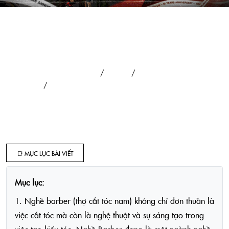
KHOÁ HỌC BARBER TẠI
4RAU ACADEMY CÓ GÌ ?
Trang chủ
Tin tức
Lifestyle
Khoá học Barber tại 4RAU ACADEMY có gì ?
📑 MỤC LỤC BÀI VIẾT
Mục lục:
1. Nghề barber (thợ cắt tóc nam) không chỉ đơn thuần là
việc cắt tóc mà còn là nghệ thuật và sự sáng tạo trong