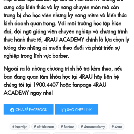
cung cấp kiến thức và kỹ năng chuyên môn mà còn
trang bị cho học viên những kỹ năng mềm và kiến thức
kinh doanh quan trọng. Với môi trường học tập hiện
đại, đội ngũ giảng viên chuyên nghiệp và chương trình
thực hành thực tế, 4RAU ACADEMY chính là lựa chọn lý
tưởng cho những ai muốn theo đuổi và phát triển sự
nghiệp trong lĩnh vực barber.
Ngoài ra là những chương trình hỗ trợ kèm theo, nếu
bạn đang quan tâm khóa học tại 4RAU hãy liên hệ
chúng tôi tại
1900.4407
hoặc fanpage
4RAU
ACADEMY
ngay nhé!
CHIA SẺ FACEBOOK
SAO CHÉP LINK
# học viện
# cắt tóc nam
# Barber
# 4rauacademy
# 4rau