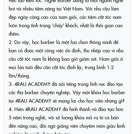
việc tạo kiểu tóc. Nghề Barber đang là một ngành nghề
hot và nhiều tiềm năng tại Việt Nam. Với nhu cầu làm
đẹp ngày càng cao của nam giới, các tiệm cắt tóc nam
luôn trong tình trạng 'cháy' khách, nhất là thời gian cao
điểm.
2. Do vậy, học barber là một lựa chọn thông minh để
bạn có được một công việc ổn định, thu nhập cao vì nhu
cầu cắt tóc nam là không bao giờ giảm sút. Nam giới ở
mọi lứa tuổi đều cần cắt tóc định kỳ, trung bình 1-2
lần/tháng.
3. 4RAU ACADEMY đã nổi tiếng trong lĩnh vực đào tạo
các thợ barber chuyên nghiệp. Vậy một khóa học barber
tại 4RAU ACADEMY sẽ mang lại cho học viên những gì?
4. Hiện 4RAU ACADEMY đã hình thành và đào tạo hơn
5 năm trong nghề, với số lượng khóa mở ra từ cơ bản
đến nâng cao, đội ngũ giảng viên chuyêm môn giàu kinh