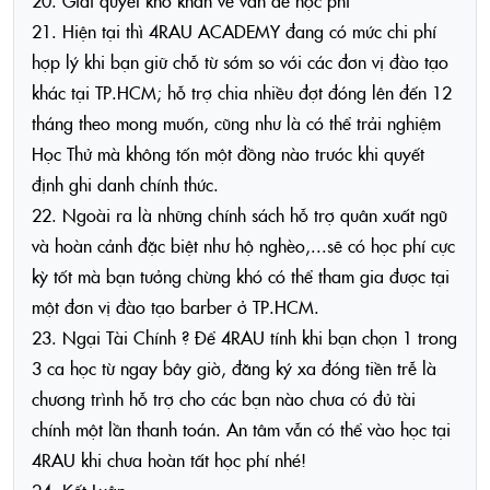
20. Giải quyết khó khăn về vấn đề học phí
21. Hiện tại thì 4RAU ACADEMY đang có mức chi phí
hợp lý khi bạn giữ chỗ từ sớm so với các đơn vị đào tạo
khác tại TP.HCM; hỗ trợ chia nhiều đợt đóng lên đến 12
tháng theo mong muốn, cũng như là có thể trải nghiệm
Học Thử mà không tốn một đồng nào trước khi quyết
định ghi danh chính thức.
22. Ngoài ra là những chính sách hỗ trợ quân xuất ngũ
và hoàn cảnh đặc biệt như hộ nghèo,...sẽ có học phí cực
kỳ tốt mà bạn tưởng chừng khó có thể tham gia được tại
một đơn vị đào tạo barber ở TP.HCM.
23. Ngại Tài Chính ? Để 4RAU tính khi bạn chọn 1 trong
3 ca học từ ngay bây giờ, đăng ký xa đóng tiền trễ là
chương trình hỗ trợ cho các bạn nào chưa có đủ tài
chính một lần thanh toán. An tâm vẫn có thể vào học tại
4RAU khi chưa hoàn tất học phí nhé!