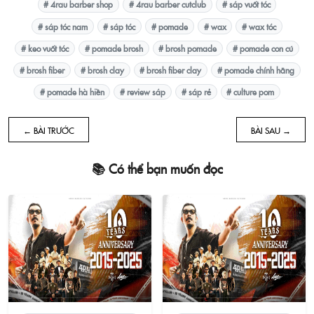
# 4rau barber shop
# 4rau barber cutclub
# sáp vuốt tóc
# sáp tóc nam
# sáp tóc
# pomade
# wax
# wax tóc
# keo vuốt tóc
# pomade brosh
# brosh pomade
# pomade con cú
# brosh fiber
# brosh clay
# brosh fiber clay
# pomade chính hãng
# pomade hà hiền
# review sáp
# sáp rẻ
# culture pom
← BÀI TRƯỚC
BÀI SAU →
📚 Có thể bạn muốn đọc