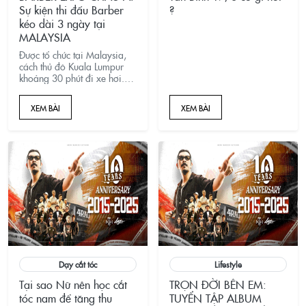
Sự kiện thi đấu Barber
?
thời trang, m&agrave;
c&ograve;n phản
kéo dài 3 ngày tại
&aacute;nh r&otilde; văn
MALAYSIA
ho&aacute; t&oacute;c như
Được tổ chức tại Malaysia,
một tuy&ecirc;n ng&ocirc;n
cách thủ đô Kuala Lumpur
phong c&aacute;ch
khoảng 30 phút đi xe hơi.
c&aacute; nh&acirc;n.
Barber Expo Asia 2023 là
một trong những sự kiện lớn
XEM BÀI
XEM BÀI
nhất và quan trọng của năm
nay với sự tham gia của 11
nước trong khu
Dạy cắt tóc
Lifestyle
Tại sao Nữ nên học cắt
TRỌN ĐỜI BÊN EM:
tóc nam để tăng thu
TUYỂN TẬP ALBUM