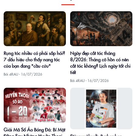
Rụng tóc nhiều có phải sắp hói?
Ngày đẹp cắt tóc tháng
7 dấu hiệu cho thấy nang tóc
8/2026: Tháng cô hồn có nên
của bạn đang "cầu cứu"
cắt tóc không? Lịch ngày tốt chi
tiết
Bởi 4RAU ·
16/07/2026
Bởi 4RAU ·
16/07/2026
Giải Mã Số Áo Bóng Đá: Bí Mật
Đằng Sau Những Huyền Thoại