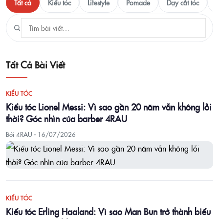
Tất cả
Kiểu tóc
Lifestyle
Pomade
Dạy cắt tóc
T
Tất Cả Bài Viết
KIỂU TÓC
Kiểu tóc Lionel Messi: Vì sao gần 20 năm vẫn không lỗi
thời? Góc nhìn của barber 4RAU
Bởi 4RAU ·
16/07/2026
KIỂU TÓC
Kiểu tóc Erling Haaland: Vì sao Man Bun trở thành biểu