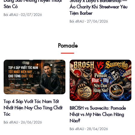
Stüssy x Lloyd's Barbershop —
Sân Cỏ
Áo Charity Khi Streetwear Yêu
Tiệm Barber
Bởi 4RAU ·
02/07/2026
Bởi 4RAU ·
27/06/2026
Pomade
Top 4 Sáp Vuốt Tóc Nam Tốt
Nhất Hiện Nay Cho Từng Chất
BROSH vs Suavecito: Pomade
Tóc
Nhật vs Mỹ Nên Chọn Hãng
Nào?
Bởi 4RAU ·
26/06/2026
Bởi 4RAU ·
28/04/2026