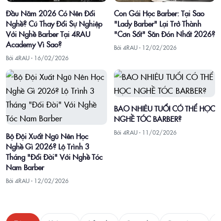
Con Gái Học Barber: Tại Sao
Đầu Năm 2026 Có Nên Đổi
"Lady Barber" Lại Trở Thành
Nghề? Cú Thay Đổi Sự Nghiệp
"Cơn Sốt" Săn Đón Nhất 2026?
Với Nghề Barber Tại 4RAU
Academy Vì Sao?
Bởi 4RAU ·
12/02/2026
Bởi 4RAU ·
16/02/2026
BAO NHIÊU TUỔI CÓ THỂ HỌC
NGHỀ TÓC BARBER?
Bởi 4RAU ·
11/02/2026
Bộ Đội Xuất Ngũ Nên Học
Nghề Gì 2026? Lộ Trình 3
Tháng "Đổi Đời" Với Nghề Tóc
Nam Barber
Bởi 4RAU ·
12/02/2026