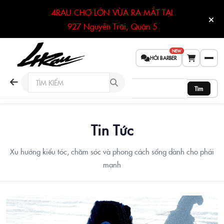
4RAU CHỢ LỚN VỪA RA MẮT TẠI
927 Nguyễn Trãi, Quận 5
NEW
HỎI BARBER
Tìm
Tin Tức
Xu hướng kiểu tóc, chăm sóc và phong cách sống dành cho phái
mạnh