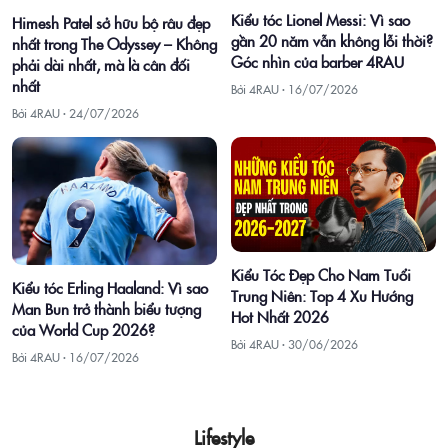
Kiểu tóc Lionel Messi: Vì sao
Himesh Patel sở hữu bộ râu đẹp
gần 20 năm vẫn không lỗi thời?
nhất trong The Odyssey – Không
Góc nhìn của barber 4RAU
phải dài nhất, mà là cân đối
nhất
Bởi 4RAU ·
16/07/2026
Bởi 4RAU ·
24/07/2026
Kiểu Tóc Đẹp Cho Nam Tuổi
Kiểu tóc Erling Haaland: Vì sao
Trung Niên: Top 4 Xu Hướng
Man Bun trở thành biểu tượng
Hot Nhất 2026
của World Cup 2026?
Bởi 4RAU ·
30/06/2026
Bởi 4RAU ·
16/07/2026
Lifestyle