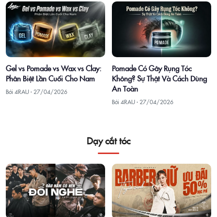
Gel vs Pomade vs Wax vs Clay:
Pomade Có Gây Rụng Tóc
Phân Biệt Lần Cuối Cho Nam
Không? Sự Thật Và Cách Dùng
An Toàn
Bởi 4RAU ·
27/04/2026
Bởi 4RAU ·
27/04/2026
Dạy cắt tóc