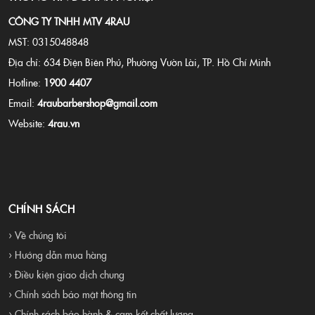
CÔNG TY TNHH MTV 4RAU
MST: 0315048848
Địa chỉ: 634 Điện Biên Phủ, Phường Vườn Lài, TP. Hồ Chí Minh
Hotline:
1900 4407
Email:
4raubarbershop@gmail.com
Website:
4rau.vn
CHÍNH SÁCH
› Về chúng tôi
› Hướng dẫn mua hàng
› Điều kiện giao dịch chung
› Chính sách bảo mật thông tin
› Chính sách bảo hành & cam kết chất lượng