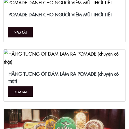
POMADE DÀNH CHO NGƯỜI VIÊM MŨI THỜI TIẾT
XEM BÀI
HÃNG TƯƠNG ỚT DÁM LÀM RA POMADE (chuyện có
thật)
XEM BÀI