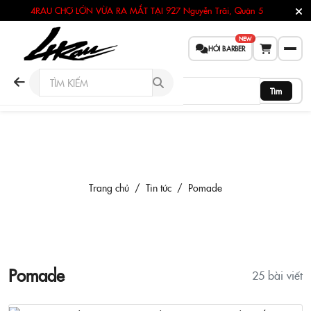
4RAU CHỢ LỚN VỪA RA MẮT TẠI
927 Nguyễn Trãi, Quận 5
NEW
HỎI BARBER
Tìm
Pomade
Trang chủ
Tin tức
Pomade
Pomade
25 bài viết