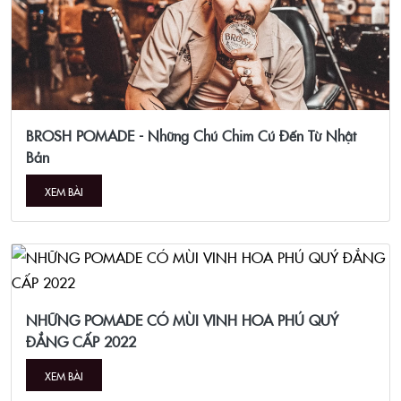
BROSH POMADE - Những Chú Chim Cú Đến Từ Nhật
Bản
XEM BÀI
NHỮNG POMADE CÓ MÙI VINH HOA PHÚ QUÝ
ĐẲNG CẤP 2022
XEM BÀI