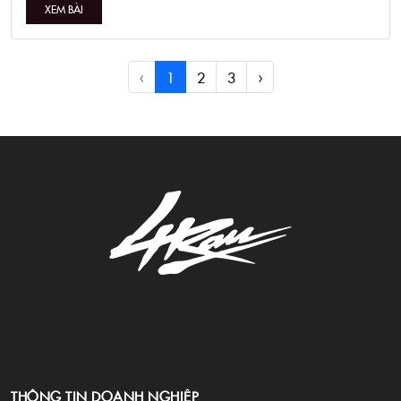
XEM BÀI
‹
1
2
3
›
THÔNG TIN DOANH NGHIỆP