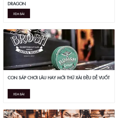
DRAGON
XEM BÀI
CON SÁP CHƠI LÂU HAY MỚI THỬ XÀI ĐỀU DỄ VUỐT
XEM BÀI