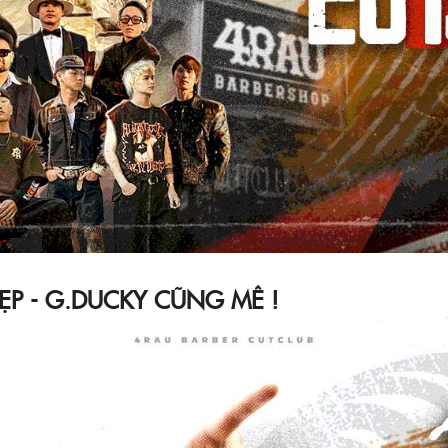
ẸP - G.DUCKY CŨNG MÊ !