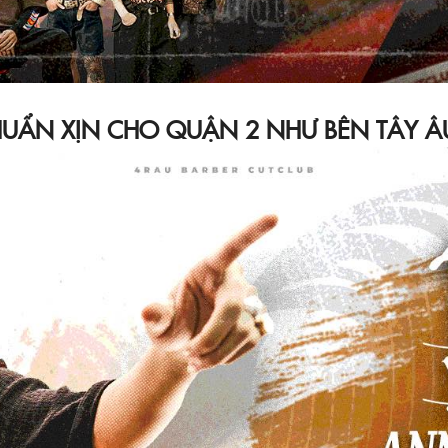
UẨN XỊN CHO QUẬN 2 NHƯ BÊN TÂY Â