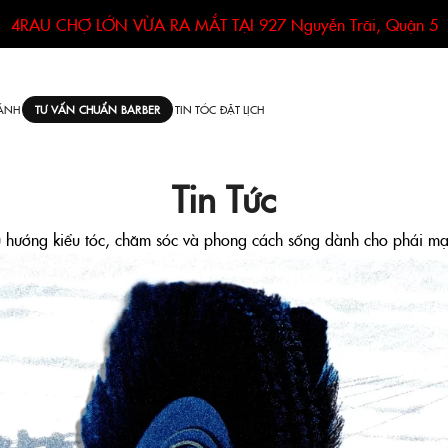
4RAU CHỢ LỚN VỪA RA MẮT TẠI
927 Nguyễn Trãi, Quận 5
ÁNH
TIN TÓC
ĐẶT LỊCH
TƯ VẤN CHUẨN BARBER
Tin Tức
 hướng kiểu tóc, chăm sóc và phong cách sống dành cho phái m