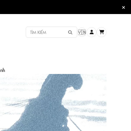
TÌM KIẾM
🇻🇳
ạnh