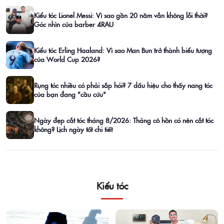
Kiểu tóc Lionel Messi: Vì sao gần 20 năm vẫn không lỗi thời?
Góc nhìn của barber 4RAU
Kiểu tóc Erling Haaland: Vì sao Man Bun trở thành biểu tượng
của World Cup 2026?
Rụng tóc nhiều có phải sắp hói? 7 dấu hiệu cho thấy nang tóc
của bạn đang "cầu cứu"
Ngày đẹp cắt tóc tháng 8/2026: Tháng cô hồn có nên cắt tóc
không? Lịch ngày tốt chi tiết
Kiểu tóc