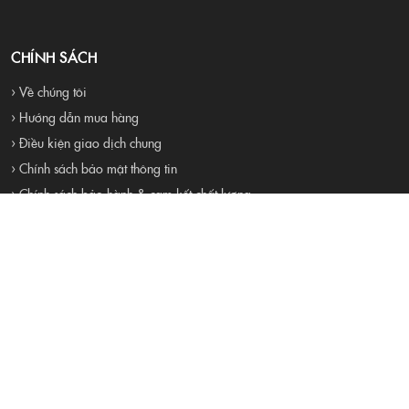
CHÍNH SÁCH
› Về chúng tôi
› Hướng dẫn mua hàng
› Điều kiện giao dịch chung
› Chính sách bảo mật thông tin
› Chính sách bảo hành & cam kết chất lượng
› Chính sách mua hàng và thanh toán
› Chính sách đổi trả và hoàn tiền
› Liên hệ
› Tuyển dụng
Proudly Built By 4RAU TEAM . All Rights Reserved
Đang online:
10