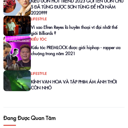
KIỂU UỐN HOT TREND 2023 GỌI TÊN UỐN CHỮ
S ĐÃ TỪNG ĐƯỢC SƠN TÙNG ĐỂ HỒI NĂM
2020???
LIFESTYLE
Vì sao Efren Reyes là huyền thoại vĩ đại nhất thế
giới Billiards ?
KIỂU TÓC
Kiểu tóc PREMLOCK được giới hiphop - rapper ưa
chuộng trong năm 2021
LIFESTYLE
KÍNH VẠN HOA VÀ TẬP PHIM ÁM ẢNH THỜI
CÒN NHỎ
Đang Được Quan Tâm