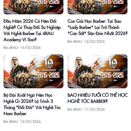
Đầu Năm 2026 Có Nên Đổi
Con Gái Học Barber: Tại Sao
Nghề? Cú Thay Đổi Sự Nghiệp
"Lady Barber" Lại Trở Thành
Với Nghề Barber Tại 4RAU
"Cơn Sốt" Săn Đón Nhất 2026?
Academy Vì Sao?
Bởi 4RAU ·
12/02/2026
Bởi 4RAU ·
16/02/2026
Bộ Đội Xuất Ngũ Nên Học
BAO NHIÊU TUỔI CÓ THỂ HỌC
Nghề Gì 2026? Lộ Trình 3
NGHỀ TÓC BARBER?
Tháng "Đổi Đời" Với Nghề Tóc
Bởi 4RAU ·
11/02/2026
Nam Barber
Bởi 4RAU ·
12/02/2026