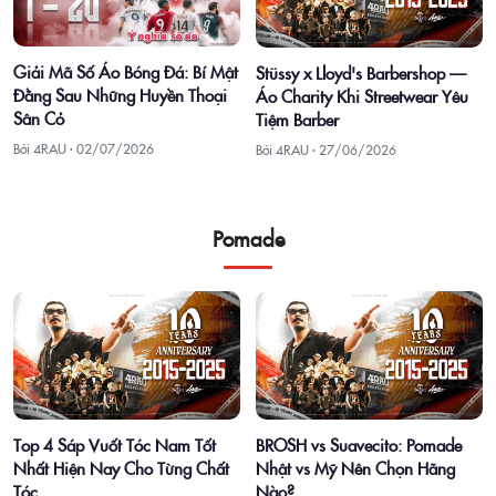
Giải Mã Số Áo Bóng Đá: Bí Mật
Stüssy x Lloyd's Barbershop —
Đằng Sau Những Huyền Thoại
Áo Charity Khi Streetwear Yêu
Sân Cỏ
Tiệm Barber
Bởi 4RAU ·
02/07/2026
Bởi 4RAU ·
27/06/2026
Pomade
Top 4 Sáp Vuốt Tóc Nam Tốt
BROSH vs Suavecito: Pomade
Nhất Hiện Nay Cho Từng Chất
Nhật vs Mỹ Nên Chọn Hãng
Tóc
Nào?