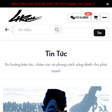
4RAU CHỢ LỚN VỪA RA MẮT TẠI
927 Nguyễn Trãi, Quận 5
NEW
HỎI BARBER
Tìm
Tin Tức
Xu hướng kiểu tóc, chăm sóc và phong cách sống dành cho phái
mạnh