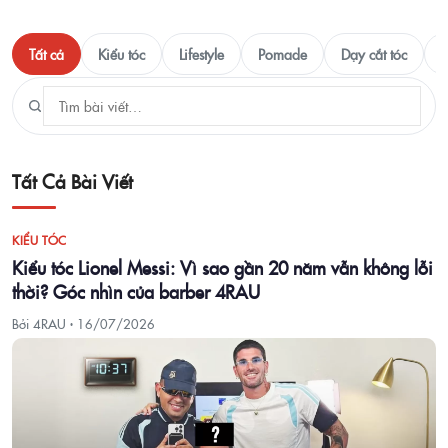
Tất cả
Kiểu tóc
Lifestyle
Pomade
Dạy cắt tóc
T
Tất Cả Bài Viết
KIỂU TÓC
Kiểu tóc Lionel Messi: Vì sao gần 20 năm vẫn không lỗi
thời? Góc nhìn của barber 4RAU
Bởi 4RAU ·
16/07/2026