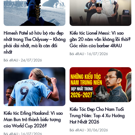
Himesh Patel sở hữu bộ râu đẹp
Kiểu tóc Lionel Messi: Vì sao
nhất trong The Odyssey – Không
gần 20 năm vẫn không lỗi thời?
phải dài nhất, mà là cân đối
Góc nhìn của barber 4RAU
nhất
Bởi 4RAU ·
16/07/2026
Bởi 4RAU ·
24/07/2026
Kiểu Tóc Đẹp Cho Nam Tuổi
Kiểu tóc Erling Haaland: Vì sao
Trung Niên: Top 4 Xu Hướng
Man Bun trở thành biểu tượng
Hot Nhất 2026
của World Cup 2026?
Bởi 4RAU ·
30/06/2026
Bởi 4RAU ·
16/07/2026