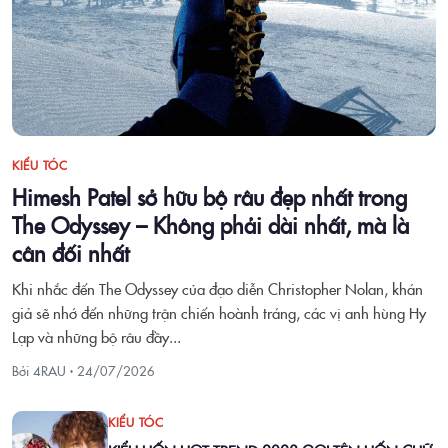
KIỂU TÓC
Himesh Patel sở hữu bộ râu đẹp nhất trong
The Odyssey – Không phải dài nhất, mà là
cân đối nhất
Khi nhắc đến The Odyssey của đạo diễn Christopher Nolan, khán
giả sẽ nhớ đến những trận chiến hoành tráng, các vị anh hùng Hy
Lạp và những bộ râu đầy...
Bởi 4RAU ·
24/07/2026
KIỂU TÓC