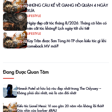
NHỮNG CÂU KỂ VỀ GIANG HỒ QUẬN 4 NGÀY
XƯA
LIFESTYLE
Ngày đẹp cắt tóc tháng 8/2026: Tháng cô hồn có
nên cắt tóc không? Lịch ngày tốt chi tiết
LIFESTYLE
Kay Trần được Sơn Tùng M-TP chọn kiểu tóc gì khi
comeback MV mới?
Đang Được Quan Tâm
Himesh Patel sở hữu bộ râu đẹp nhất trong The Odyssey –
Không phải dài nhất, mà là cân đối nhất
Kiểu tóc Lionel Messi: Vì sao gần 20 năm vẫn không lỗi thời?
Góc nhìn của barber 4RAU