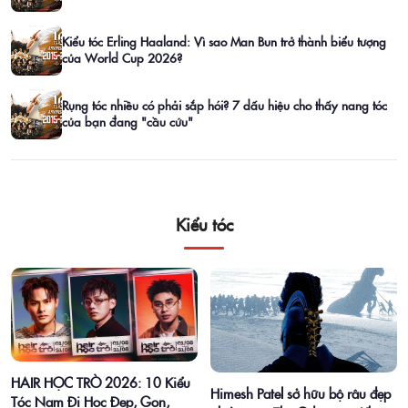
Kiểu tóc Erling Haaland: Vì sao Man Bun trở thành biểu tượng
của World Cup 2026?
Rụng tóc nhiều có phải sắp hói? 7 dấu hiệu cho thấy nang tóc
của bạn đang "cầu cứu"
Kiểu tóc
HAIR HỌC TRÒ 2026: 10 Kiểu
Himesh Patel sở hữu bộ râu đẹp
Tóc Nam Đi Học Đẹp, Gọn,