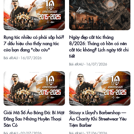
Ngày đẹp cắt tóc tháng
Rụng tóc nhiều có phải sắp hói?
8/2026: Tháng cô hồn có nên
7 dấu hiệu cho thấy nang tóc
cắt tóc không? Lịch ngày tốt chi
của bạn đang "cầu cứu"
tiết
Bởi 4RAU ·
16/07/2026
Bởi 4RAU ·
16/07/2026
Giải Mã Số Áo Bóng Đá: Bí Mật
Stüssy x Lloyd's Barbershop —
Đằng Sau Những Huyền Thoại
Áo Charity Khi Streetwear Yêu
Sân Cỏ
Tiệm Barber
Bởi 4RAU ·
02/07/2026
Bởi 4RAU ·
27/06/2026