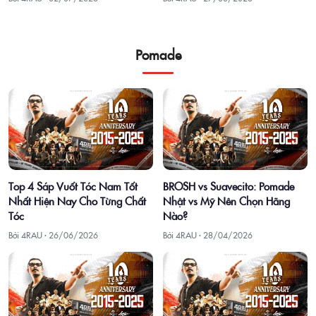
Pomade
Top 4 Sáp Vuốt Tóc Nam Tốt
BROSH vs Suavecito: Pomade
Nhất Hiện Nay Cho Từng Chất
Nhật vs Mỹ Nên Chọn Hãng
Tóc
Nào?
Bởi 4RAU ·
26/06/2026
Bởi 4RAU ·
28/04/2026