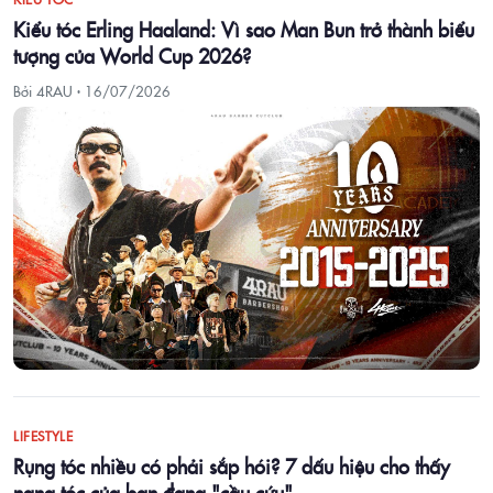
Kiểu tóc Erling Haaland: Vì sao Man Bun trở thành biểu
tượng của World Cup 2026?
Bởi 4RAU ·
16/07/2026
LIFESTYLE
Rụng tóc nhiều có phải sắp hói? 7 dấu hiệu cho thấy
nang tóc của bạn đang "cầu cứu"