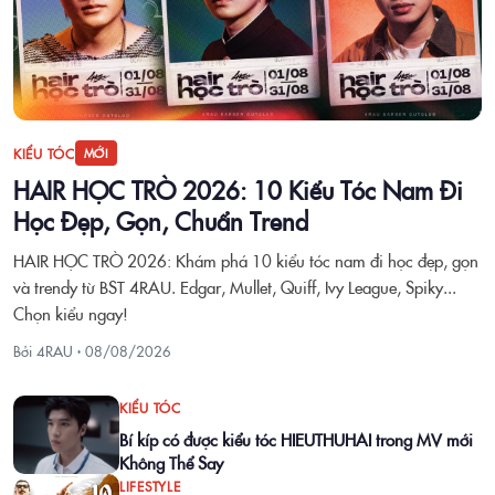
KIỂU TÓC
MỚI
HAIR HỌC TRÒ 2026: 10 Kiểu Tóc Nam Đi
Học Đẹp, Gọn, Chuẩn Trend
HAIR HỌC TRÒ 2026: Khám phá 10 kiểu tóc nam đi học đẹp, gọn
và trendy từ BST 4RAU. Edgar, Mullet, Quiff, Ivy League, Spiky...
Chọn kiểu ngay!
Bởi 4RAU ·
08/08/2026
KIỂU TÓC
Bí kíp có được kiểu tóc HIEUTHUHAI trong MV mới
Không Thể Say
LIFESTYLE