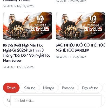
Bởi 4RAU ·
12/02/2026
Bởi 4RAU ·
16/02/2026
Bộ Đội Xuất Ngũ Nên Học
BAO NHIÊU TUỔI CÓ THỂ HỌC
Nghề Gì 2026? Lộ Trình 3
NGHỀ TÓC BARBER?
Tháng "Đổi Đời" Với Nghề Tóc
Bởi 4RAU ·
11/02/2026
Nam Barber
Bởi 4RAU ·
12/02/2026
Tất cả
Kiểu tóc
Lifestyle
Pomade
Dạy cắt tóc
T