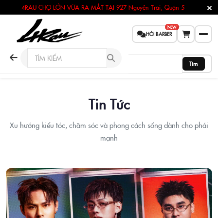
4RAU CHỢ LỚN VỪA RA MẮT TẠI
927 Nguyễn Trãi, Quận 5
NEW
HỎI BARBER
Tìm
Tin Tức
Xu hướng kiểu tóc, chăm sóc và phong cách sống dành cho phái
mạnh