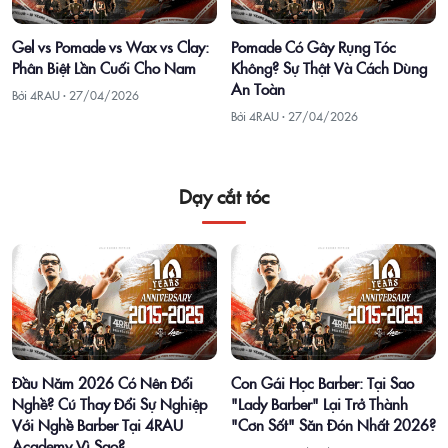
Gel vs Pomade vs Wax vs Clay:
Pomade Có Gây Rụng Tóc
Phân Biệt Lần Cuối Cho Nam
Không? Sự Thật Và Cách Dùng
An Toàn
Bởi 4RAU ·
27/04/2026
Bởi 4RAU ·
27/04/2026
Dạy cắt tóc
Đầu Năm 2026 Có Nên Đổi
Con Gái Học Barber: Tại Sao
Nghề? Cú Thay Đổi Sự Nghiệp
"Lady Barber" Lại Trở Thành
Với Nghề Barber Tại 4RAU
"Cơn Sốt" Săn Đón Nhất 2026?
Academy Vì Sao?