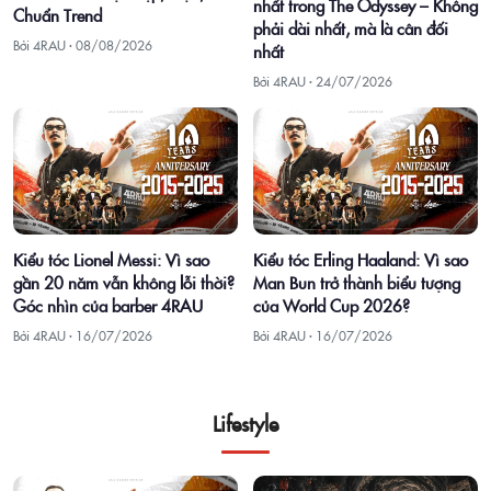
nhất trong The Odyssey – Không
Chuẩn Trend
phải dài nhất, mà là cân đối
Bởi 4RAU ·
08/08/2026
nhất
Bởi 4RAU ·
24/07/2026
Kiểu tóc Lionel Messi: Vì sao
Kiểu tóc Erling Haaland: Vì sao
gần 20 năm vẫn không lỗi thời?
Man Bun trở thành biểu tượng
Góc nhìn của barber 4RAU
của World Cup 2026?
Bởi 4RAU ·
16/07/2026
Bởi 4RAU ·
16/07/2026
Lifestyle