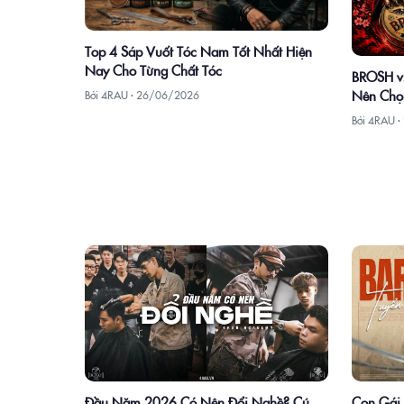
Top 4 Sáp Vuốt Tóc Nam Tốt Nhất Hiện
Nay Cho Từng Chất Tóc
BROSH vs
Nên Chọ
Bởi 4RAU ·
26/06/2026
Bởi 4RAU ·
Con Gái 
Đầu Năm 2026 Có Nên Đổi Nghề? Cú