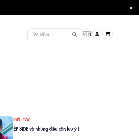
TÌM KIẾM
🇻🇳
KIỂU TÓC
ÉP SIDE và những điều cần lưu ý !