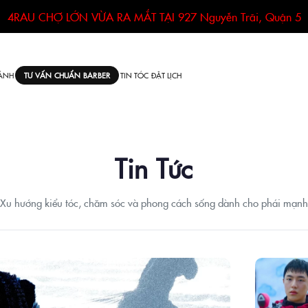
4RAU CHỢ LỚN VỪA RA MẮT TẠI
927 Nguyễn Trãi, Quận 5
ÁNH
TIN TÓC
ĐẶT LỊCH
TƯ VẤN CHUẨN BARBER
Tin Tức
Xu hướng kiểu tóc, chăm sóc và phong cách sống dành cho phái mạnh