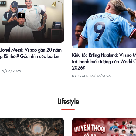
 Lionel Messi: Vì sao gần 20 năm
Kiểu tóc Erling Haaland: Vì sao 
g lỗi thời? Góc nhìn của barber
trở thành biểu tượng của World 
2026?
16/07/2026
Bởi 4RAU ·
16/07/2026
Lifestyle