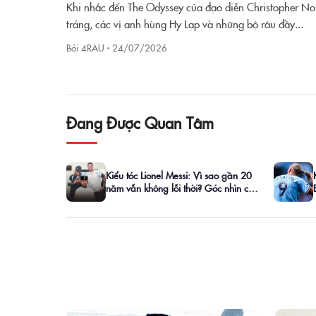
Khi nhắc đến The Odyssey của đạo diễn Christopher No
tráng, các vị anh hùng Hy Lạp và những bộ râu đầy...
Bởi 4RAU ·
24/07/2026
Đang Được Quan Tâm
Kiểu tóc Lionel Messi: Vì sao gần 20
năm vẫn không lỗi thời? Góc nhìn của
barber 4RAU