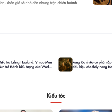
lan, khán giả sẽ nhớ đến những trận chiến hoành
Kiểu tóc Erling Haaland: Vì sao Man
Rụng tóc nhiều có phải sắp
Bun trở thành biểu tượng của World
dấu hiệu cho thấy nang tó
Cup 2026?
đang "cầu cứu"
Kiểu tóc