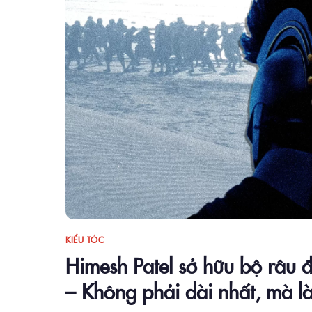
KIỂU TÓC
Himesh Patel sở hữu bộ râu 
– Không phải dài nhất, mà là