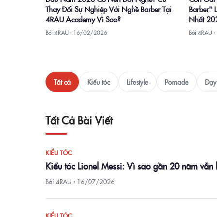
Barber" 
Thay Đổi Sự Nghiệp Với Nghề Barber Tại
Nhất 20
4RAU Academy Vì Sao?
Bởi 4RAU ·
Bởi 4RAU ·
16/02/2026
Tất cả
Kiểu tóc
Lifestyle
Pomade
Dạy 
Tất Cả Bài Viết
KIỂU TÓC
Kiểu tóc Lionel Messi: Vì sao gần 20 năm vẫn
Bởi 4RAU ·
16/07/2026
KIỂU TÓC