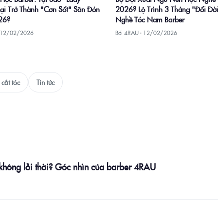
Lại Trở Thành "Cơn Sốt" Săn Đón
2026? Lộ Trình 3 Tháng "Đổi Đời
26?
Nghề Tóc Nam Barber
12/02/2026
Bởi 4RAU ·
12/02/2026
cắt tóc
Tin tức
 không lỗi thời? Góc nhìn của barber 4RAU