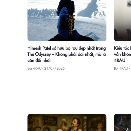
Himesh Patel sở hữu bộ râu đẹp nhất trong
Kiểu tóc
The Odyssey – Không phải dài nhất, mà là
vẫn khôn
cân đối nhất
4RAU
Bởi 4RAU ·
24/07/2026
Bởi 4RAU ·