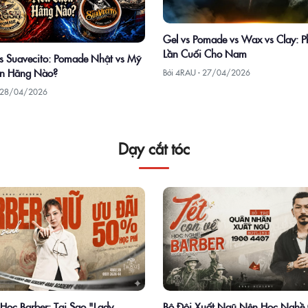
Gel vs Pomade vs Wax vs Clay: P
Lần Cuối Cho Nam
 Suavecito: Pomade Nhật vs Mỹ
n Hãng Nào?
Bởi 4RAU ·
27/04/2026
28/04/2026
Dạy cắt tóc
Học Barber: Tại Sao "Lady
Bộ Đội Xuất Ngũ Nên Học Nghề