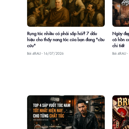
Rụng tóc nhiều có phải sắp hói? 7 dấu
Ngày đẹp
hiệu cho thấy nang tóc của bạn đang "cầu
cô hồn có
cứu"
chi tiết
Bởi 4RAU ·
16/07/2026
Bởi 4RAU ·