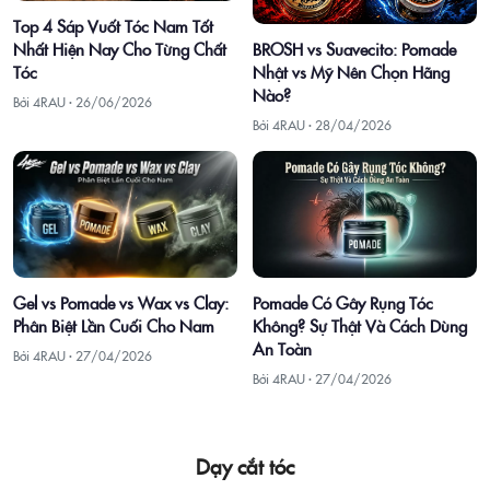
Top 4 Sáp Vuốt Tóc Nam Tốt
Nhất Hiện Nay Cho Từng Chất
BROSH vs Suavecito: Pomade
Tóc
Nhật vs Mỹ Nên Chọn Hãng
Nào?
Bởi 4RAU ·
26/06/2026
Bởi 4RAU ·
28/04/2026
Gel vs Pomade vs Wax vs Clay:
Pomade Có Gây Rụng Tóc
Phân Biệt Lần Cuối Cho Nam
Không? Sự Thật Và Cách Dùng
An Toàn
Bởi 4RAU ·
27/04/2026
Bởi 4RAU ·
27/04/2026
Dạy cắt tóc