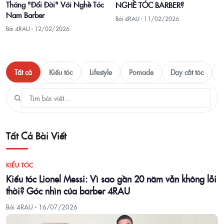
Tháng "Đổi Đời" Với Nghề Tóc
NGHỀ TÓC BARBER?
Nam Barber
Bởi 4RAU ·
11/02/2026
Bởi 4RAU ·
12/02/2026
Tất cả
Kiểu tóc
Lifestyle
Pomade
Dạy cắt tóc
T
Tất Cả Bài Viết
KIỂU TÓC
Kiểu tóc Lionel Messi: Vì sao gần 20 năm vẫn không lỗi
thời? Góc nhìn của barber 4RAU
Bởi 4RAU ·
16/07/2026