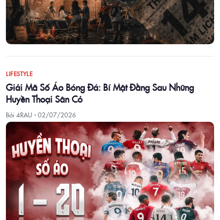
LIFESTYLE
Giải Mã Số Áo Bóng Đá: Bí Mật Đằng Sau Những
Huyền Thoại Sân Cỏ
Bởi 4RAU ·
02/07/2026