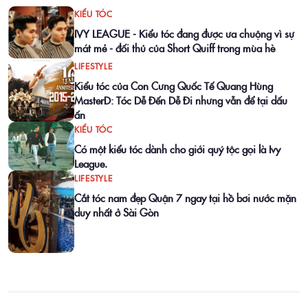
KIỂU TÓC
IVY LEAGUE - Kiểu tóc đang được ưa chuộng vì sự
mát mẻ - đối thủ của Short Quiff trong mùa hè
LIFESTYLE
Kiểu tóc của Con Cưng Quốc Tế Quang Hùng
MasterD: Tóc Dễ Đến Dễ Đi nhưng vẫn để tại dấu
ấn
KIỂU TÓC
Có một kiểu tóc dành cho giới quý tộc gọi là Ivy
League.
LIFESTYLE
Cắt tóc nam đẹp Quận 7 ngay tại hồ bơi nước mặn
duy nhất ở Sài Gòn