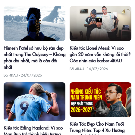
Himesh Patel sở hữu bộ râu đẹp
Kiểu tóc Lionel Messi: Vì sao
nhất trong The Odyssey – Không
gần 20 năm vẫn không lỗi thời?
phải dài nhất, mà là cân đối
Góc nhìn của barber 4RAU
nhất
Bởi 4RAU ·
16/07/2026
Bởi 4RAU ·
24/07/2026
Kiểu Tóc Đẹp Cho Nam Tuổi
Kiểu tóc Erling Haaland: Vì sao
Trung Niên: Top 4 Xu Hướng
Man Bun trở thành biểu tượng