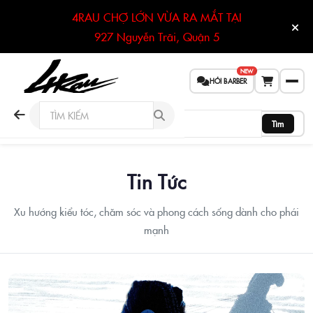
4RAU CHỢ LỚN VỪA RA MẮT TẠI
927 Nguyễn Trãi, Quận 5
NEW
HỎI BARBER
Tìm
Tin Tức
Xu hướng kiểu tóc, chăm sóc và phong cách sống dành cho phái
mạnh