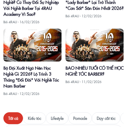
Nghề? Cú Thay Đổi Sự Nghiệp
"Lady Barber" Lại Trở Thành
Với Nghề Barber Tại 4RAU
"Cơn Sốt" Săn Đón Nhất 2026?
Academy Vì Sao?
Bởi 4RAU ·
12/02/2026
Bởi 4RAU ·
16/02/2026
Bộ Đội Xuất Ngũ Nên Học
BAO NHIÊU TUỔI CÓ THỂ HỌC
Nghề Gì 2026? Lộ Trình 3
NGHỀ TÓC BARBER?
Tháng "Đổi Đời" Với Nghề Tóc
Bởi 4RAU ·
11/02/2026
Nam Barber
Bởi 4RAU ·
12/02/2026
Tất cả
Kiểu tóc
Lifestyle
Pomade
Dạy cắt tóc
T