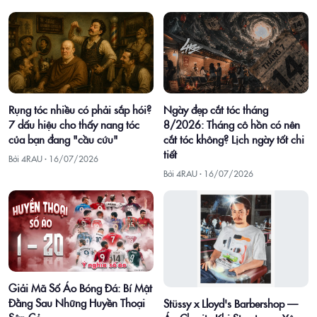
Rụng tóc nhiều có phải sắp hói?
Ngày đẹp cắt tóc tháng
7 dấu hiệu cho thấy nang tóc
8/2026: Tháng cô hồn có nên
của bạn đang "cầu cứu"
cắt tóc không? Lịch ngày tốt chi
tiết
Bởi 4RAU ·
16/07/2026
Bởi 4RAU ·
16/07/2026
Giải Mã Số Áo Bóng Đá: Bí Mật
Đằng Sau Những Huyền Thoại
Stüssy x Lloyd's Barbershop —