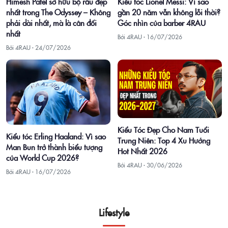
Himesh Patel sở hữu bộ râu đẹp
Kiểu tóc Lionel Messi: Vì sao
nhất trong The Odyssey – Không
gần 20 năm vẫn không lỗi thời?
phải dài nhất, mà là cân đối
Góc nhìn của barber 4RAU
nhất
Bởi 4RAU ·
16/07/2026
Bởi 4RAU ·
24/07/2026
Kiểu Tóc Đẹp Cho Nam Tuổi
Kiểu tóc Erling Haaland: Vì sao
Trung Niên: Top 4 Xu Hướng
Man Bun trở thành biểu tượng
Hot Nhất 2026
của World Cup 2026?
Bởi 4RAU ·
30/06/2026
Bởi 4RAU ·
16/07/2026
Lifestyle