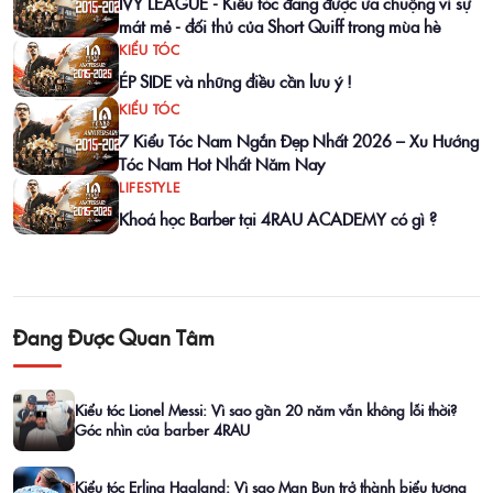
IVY LEAGUE - Kiểu tóc đang được ưa chuộng vì sự
mát mẻ - đối thủ của Short Quiff trong mùa hè
KIỂU TÓC
ÉP SIDE và những điều cần lưu ý !
KIỂU TÓC
7 Kiểu Tóc Nam Ngắn Đẹp Nhất 2026 – Xu Hướng
Tóc Nam Hot Nhất Năm Nay
LIFESTYLE
Khoá học Barber tại 4RAU ACADEMY có gì ?
Đang Được Quan Tâm
Kiểu tóc Lionel Messi: Vì sao gần 20 năm vẫn không lỗi thời?
Góc nhìn của barber 4RAU
Kiểu tóc Erling Haaland: Vì sao Man Bun trở thành biểu tượng