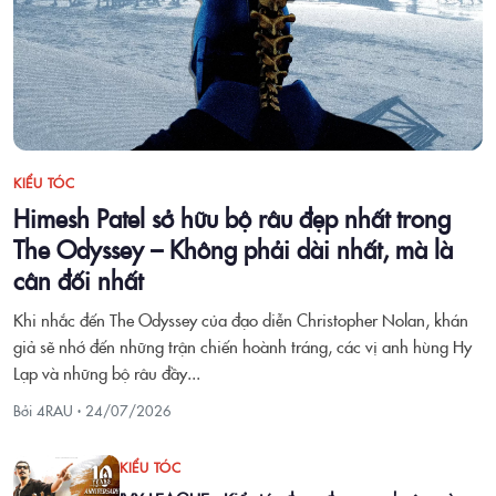
KIỂU TÓC
Himesh Patel sở hữu bộ râu đẹp nhất trong
The Odyssey – Không phải dài nhất, mà là
cân đối nhất
Khi nhắc đến The Odyssey của đạo diễn Christopher Nolan, khán
giả sẽ nhớ đến những trận chiến hoành tráng, các vị anh hùng Hy
Lạp và những bộ râu đầy...
Bởi 4RAU ·
24/07/2026
KIỂU TÓC