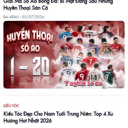
Giải Mã Số Áo Bóng Đá: Bí Mật Đằng Sau Những
Huyền Thoại Sân Cỏ
Bởi 4RAU ·
02/07/2026
KIỂU TÓC
Kiểu Tóc Đẹp Cho Nam Tuổi Trung Niên: Top 4 Xu
Hướng Hot Nhất 2026