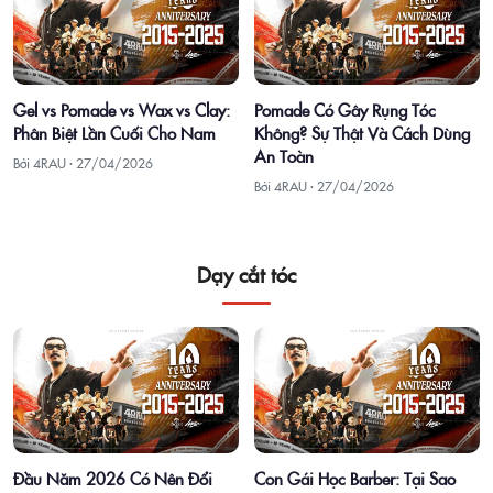
Gel vs Pomade vs Wax vs Clay:
Pomade Có Gây Rụng Tóc
Phân Biệt Lần Cuối Cho Nam
Không? Sự Thật Và Cách Dùng
An Toàn
Bởi 4RAU ·
27/04/2026
Bởi 4RAU ·
27/04/2026
Dạy cắt tóc
Đầu Năm 2026 Có Nên Đổi
Con Gái Học Barber: Tại Sao