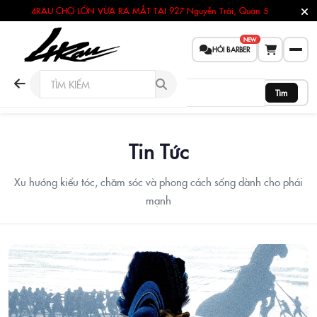
4RAU CHỢ LỚN VỪA RA MẮT TẠI
927 Nguyễn Trãi, Quận 5
NEW
HỎI BARBER
Tìm
Tin Tức
Xu hướng kiểu tóc, chăm sóc và phong cách sống dành cho phái
mạnh