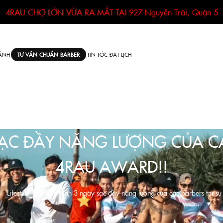
4RAU CHỢ LỚN VỪA RA MẮT TẠI
927 Nguyễn Trãi, Quận 5
ÁNH
TIN TÓC
ĐẶT LỊCH
TƯ VẤN CHUẨN BARBER
ẠC ĐẦY NĂNG LƯỢNG CỦA CÁC
4RAU AWARD!!
Lifestyle
Hành trình 3 ngày sạc đầy năng lượng của các barbers tại