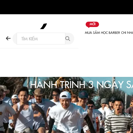
MỚI
MUA SẮM
HỌC BARBER
CHI NH
HÀNH TRÌNH 3 NGÀY S
Trang chủ
Tin tức