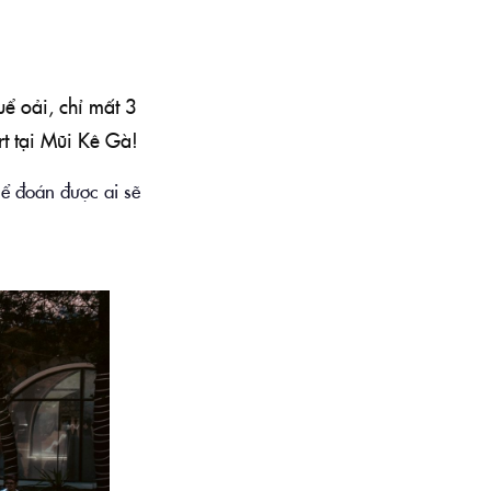
ể oải, chỉ mất 3
t tại Mũi Kê Gà!
hể đoán được ai sẽ