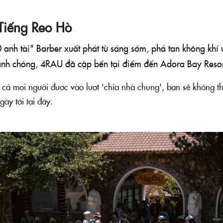
Tiếng Reo Hò
anh tài" Barber xuất phát từ sáng sớm, phá tan không khí u
anh chóng, 4RAU đã cập bến tại điểm đến Adora Bay Resor
ất cả mọi người được vào lượt 'chia nhà chung', bạn sẽ không t
ày tới tại đây.