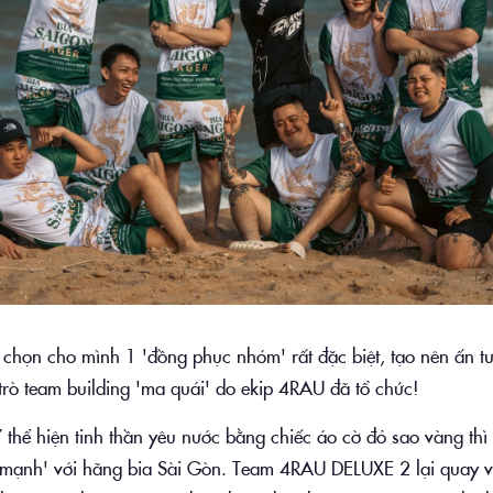
chọn cho mình 1 'đồng phục nhóm' rất đặc biệt, tạo nên ấn tư
trò team building 'ma quái' do ekip 4RAU đã tổ chức!
hể hiện tinh thần yêu nước bằng chiếc áo cờ đỏ sao vàng th
 mạnh' với hãng bia Sài Gòn. Team 4RAU DELUXE 2 lại quay về