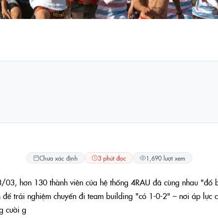
Lifestyle
Chưa xác định
3 phút đọc
1,690 lượt xem
/03, hơn 130 thành viên của hệ thống 4RAU đã cùng nhau "đổ b
n để trải nghiệm chuyến đi team building "có 1-0-2" – nơi áp lực 
g cười g