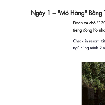
Ngày 1 – "Mở Hàng" Bằng 
Đoàn xe chở "130 
tiếng đồng hồ nh
Check-in resort, t
ngủ cùng mình 2 ng