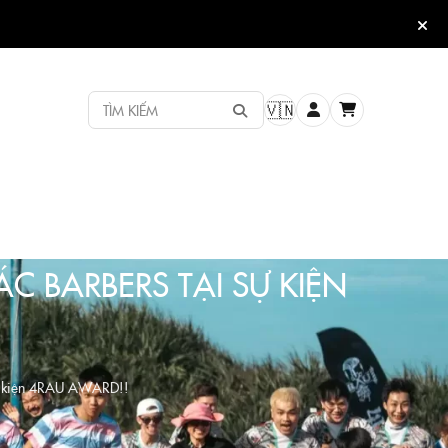
TÌM KIẾM
🇻🇳
 BARBERS TẠI SỰ KIỆN
 sự kiện 4RAU AWARD!!