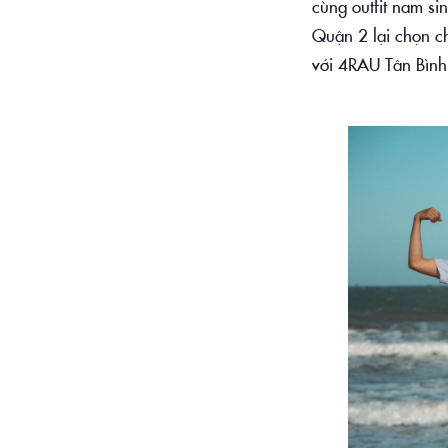
cùng outfit nam si
Quận 2 lại chọn c
với 4RAU Tân Bình 