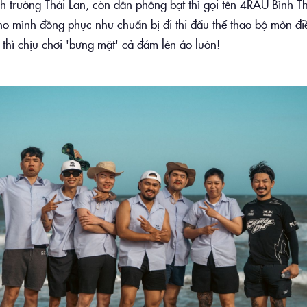
nh trường Thái Lan, còn dân phông bạt thì gọi tên 4RAU Bình 
ho mình đồng phục như chuẩn bị đi thi đấu thể thao bộ môn đi
thì chịu chơi 'bưng mặt' cả đám lên áo luôn!