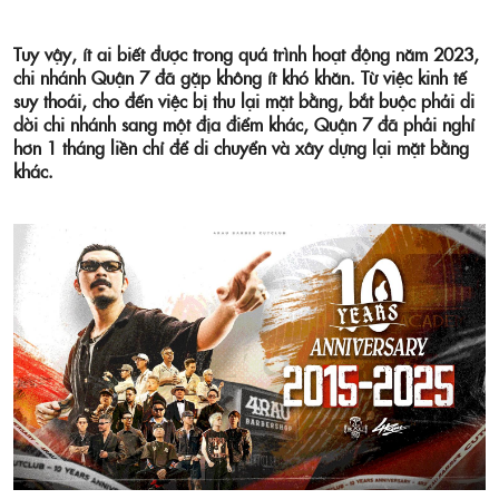
Tuy vậy, ít ai biết được trong quá trình hoạt động năm 2023,
chi nhánh Quận 7 đã gặp không ít khó khăn. Từ việc kinh tế
suy thoái, cho đến việc bị thu lại mặt bằng, bắt buộc phải di
dời chi nhánh sang một địa điểm khác, Quận 7 đã phải nghỉ
hơn 1 tháng liền chỉ để di chuyển và xây dựng lại mặt bằng
khác.