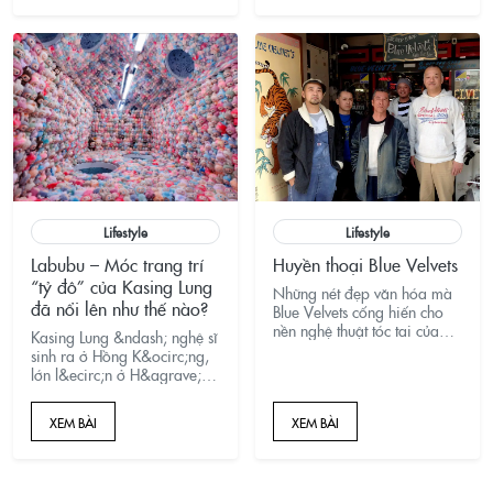
thể tự mở tiệm l&agrave;m
tháng.
chủ?&quot;. Đừng nghe
những lời hứa hẹn
s&aacute;o rỗng. H&atilde;y
nh&igrave;n v&agrave;o kết
quả thực tế. C&acirc;u
chuyện của Vĩ H&agrave;o
&ndash; cựu học vi&ecirc;n
kh&oacute;a K15 tại 4RAU
ACADEMY &ndash; sẽ
l&agrave; c&acirc;u trả lời
đanh th&eacute;p nhất cho
những ai đang c&ograve;n
Lifestyle
Lifestyle
ho&agrave;i nghi về tương
Labubu – Móc trang trí
Huyền thoại Blue Velvets
lai của nghề Barber (thợ
“tỷ đô” của Kasing Lung
cạo) tại Việt Nam. Từ một
Những nét đẹp văn hóa mà
ch&agrave;ng trai trẻ chưa
đã nổi lên như thế nào?
Blue Velvets cống hiến cho
biết cầm k&eacute;o, Vĩ
nền nghệ thuật tóc tai của
Kasing Lung &ndash; nghệ sĩ
H&agrave;o giờ đ&acirc;y
Nhật Bản là vô giá. Hideki
sinh ra ở Hồng K&ocirc;ng,
đ&atilde; l&agrave;
Kikanouchi được coi là cha
lớn l&ecirc;n ở H&agrave;
&ocirc;ng chủ của thương
đẻ của kiểu tóc Pompadour
Lan &ndash; l&agrave;
hiệu 18 Barbershop nức
ở xứ sở hoa anh đào, ông
&ldquo;cha đẻ&rdquo; của
tiếng tại Quận 7.
XEM BÀI
đã tự mình mày m
XEM BÀI
Labubu, ch&uacute;
H&agrave;nh tr&igrave;nh
y&ecirc;u tinh mắt
đ&oacute; diễn ra như thế
tr&ograve;n &ndash; răng
n&agrave;o?
nhọn m&agrave; bạn thấy