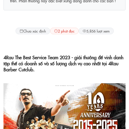
trên. Phần thưởng này đặc biệt xứng đáng dành cho các bạn !
Lifestyle
Chưa xác định
2 phút đọc
5,856 lượt xem
4Rau The Best Service Team 2023 - giải thưởng để vinh danh
tập thể có doanh số và số lượng dịch vụ cao nhất tại 4Rau
Barber Cutclub.