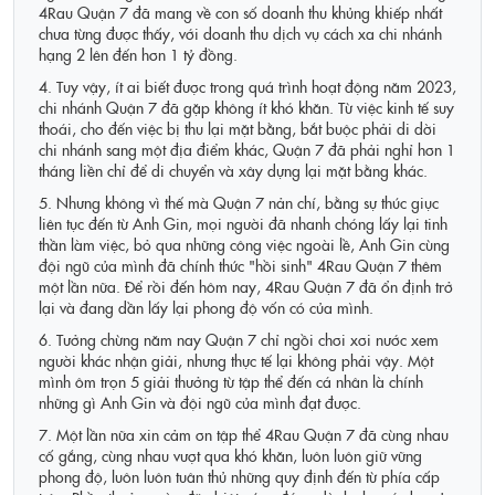
4Rau Quận 7 đã mang về con số doanh thu khủng khiếp nhất
chưa từng được thấy, với doanh thu dịch vụ cách xa chi nhánh
hạng 2 lên đến hơn 1 tỷ đồng.
4. Tuy vậy, ít ai biết được trong quá trình hoạt động năm 2023,
chi nhánh Quận 7 đã gặp không ít khó khăn. Từ việc kinh tế suy
thoái, cho đến việc bị thu lại mặt bằng, bắt buộc phải di dời
chi nhánh sang một địa điểm khác, Quận 7 đã phải nghỉ hơn 1
tháng liền chỉ để di chuyển và xây dựng lại mặt bằng khác.
5. Nhưng không vì thế mà Quận 7 nản chí, bằng sự thúc giục
liên tục đến từ Anh Gin, mọi người đã nhanh chóng lấy lại tinh
thần làm việc, bỏ qua những công việc ngoài lề, Anh Gin cùng
đội ngũ của mình đã chính thức "hồi sinh" 4Rau Quận 7 thêm
một lần nữa. Để rồi đến hôm nay, 4Rau Quận 7 đã ổn định trở
lại và đang dần lấy lại phong độ vốn có của mình.
6. Tưởng chừng năm nay Quận 7 chỉ ngồi chơi xơi nước xem
người khác nhận giải, nhưng thực tế lại không phải vậy. Một
mình ôm trọn 5 giải thưởng từ tập thể đến cá nhân là chính
những gì Anh Gin và đội ngũ của mình đạt được.
7. Một lần nữa xin cảm ơn tập thể 4Rau Quận 7 đã cùng nhau
cố gắng, cùng nhau vượt qua khó khăn, luôn luôn giữ vững
phong độ, luôn luôn tuân thủ những quy định đến từ phía cấp