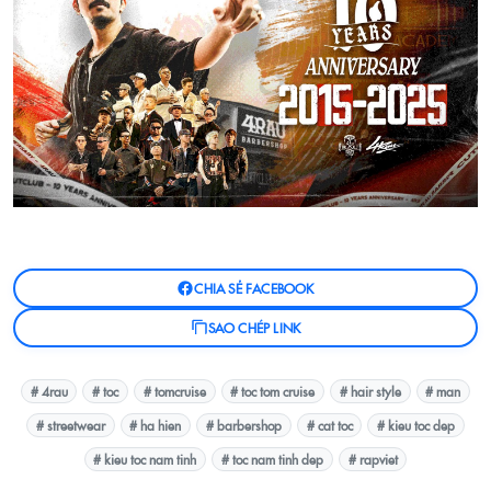
CHIA SẺ FACEBOOK
SAO CHÉP LINK
# 4rau
# toc
# tomcruise
# toc tom cruise
# hair style
# man
# streetwear
# ha hien
# barbershop
# cat toc
# kieu toc dep
# kieu toc nam tinh
# toc nam tinh dep
# rapviet