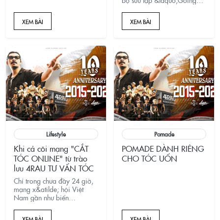
Further&rdquo; từ Vans:
d&aacute;ng low-top, chống
XEM BÀI
XEM BÀI
nước GORE-TEX, đế Vibram
XS Trek Evo b&aacute;m địa
h&igrave;nh, lớp đệm
UltraCush&trade; &ecirc;m
ch&acirc;n, d&acirc;y
r&uacute;t nhanh. Vừa hợp
đi phố, vừa sẵn s&agrave;ng
leo dốc, đi mưa.
Lifestyle
Pomade
Khi cả cõi mạng "CẮT
POMADE DÀNH RIÊNG
TÓC ONLINE" từ trào
CHO TÓC UỐN
lưu 4RAU TƯ VẤN TÓC
Chỉ trong chưa đầy 24 giờ,
mạng x&atilde; hội Việt
Nam gần như biến
th&agrave;nh một salon
t&oacute;c online khổng lồ.
XEM BÀI
XEM BÀI