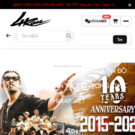
4RAU CHỢ LỚN VỪA RA MẮT TẠI
927 Nguyễn Trãi, Quận 5
NEW
HỎI BARBER
Tìm
BST NHỮNG KIỂU TÓC CỰC DI CỦA TÍN ĐỒ
HIPHOP ĐỂ GÂY ẤN TƯỢNG TRONG CUỘC
THI RAP VIỆT
Trang chủ
Tin tức
Kiểu tóc
BST những kiểu tóc cực di của tín đồ Hiphop để gây ấn tượng trong
cuộc thi Rap Việt