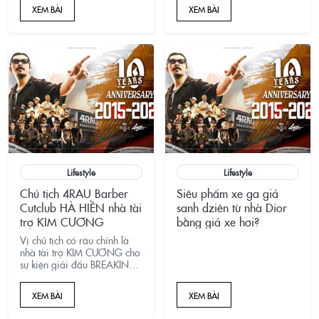
hợp t&aacute;c giữa
XEM BÀI
XEM BÀI
H&agrave; Hiền 4RAU
v&agrave; ABC-Mart
c&ugrave;ng d&ograve;ng
gi&agrave;y Hawkins, nơi
phong c&aacute;ch,
c&aacute; t&iacute;nh
v&agrave; trải nghiệm được
n&acirc;ng cấp to&agrave;n
diện.
Lifestyle
Lifestyle
Chủ tịch 4RAU Barber
Siêu phẩm xe ga giá
Cutclub HÀ HIỀN nhà tài
sanh dziên từ nhà Dior
trợ KIM CƯƠNG
bằng giá xe hơi?
Vị chủ tịch có râu chính là
nhà tài trợ KIM CƯƠNG cho
sự kiện giải đấu BREAKING
"Saigon Junior
Championship 2024" vừa
XEM BÀI
XEM BÀI
diễn ra tại TP.HCM.