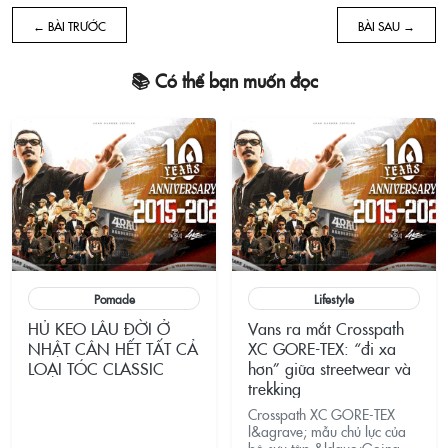
← BÀI TRƯỚC
BÀI SAU →
📚 Có thể bạn muốn đọc
Pomade
Lifestyle
HỦ KEO LÂU ĐỜI Ở
Vans ra mắt Crosspath
NHẬT CÂN HẾT TẤT CẢ
XC GORE-TEX: “đi xa
LOẠI TÓC CLASSIC
hơn” giữa streetwear và
trekking
Crosspath XC GORE-TEX
l&agrave; mẫu chủ lực của
bộ sưu tập &ldquo;Going