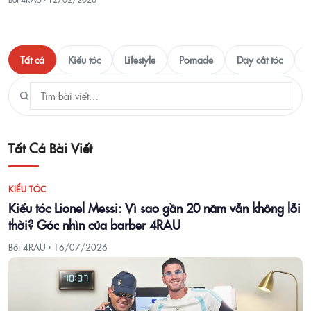
Tất cả
Kiểu tóc
Lifestyle
Pomade
Dạy cắt tóc
T
Tất Cả Bài Viết
KIỂU TÓC
Kiểu tóc Lionel Messi: Vì sao gần 20 năm vẫn không lỗi
thời? Góc nhìn của barber 4RAU
Bởi 4RAU ·
16/07/2026