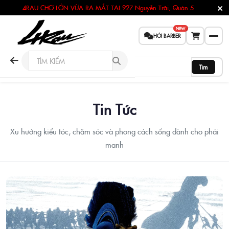
4RAU CHỢ LỚN VỪA RA MẮT TẠI
927 Nguyễn Trãi, Quận 5
NEW
HỎI BARBER
Tìm
Tin Tức
Xu hướng kiểu tóc, chăm sóc và phong cách sống dành cho phái
mạnh