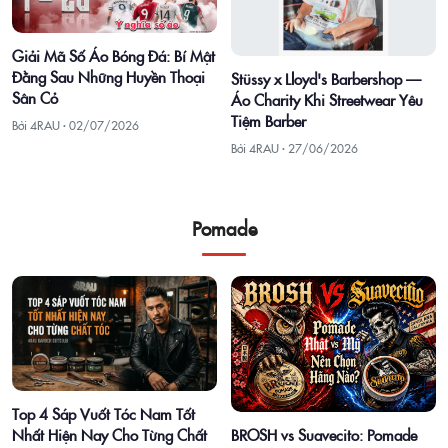
Giải Mã Số Áo Bóng Đá: Bí Mật
Đằng Sau Những Huyền Thoại
Stüssy x Lloyd's Barbershop —
Sân Cỏ
Áo Charity Khi Streetwear Yêu
Tiệm Barber
Bởi 4RAU ·
02/07/2026
Bởi 4RAU ·
27/06/2026
Pomade
Top 4 Sáp Vuốt Tóc Nam Tốt
Nhất Hiện Nay Cho Từng Chất
BROSH vs Suavecito: Pomade