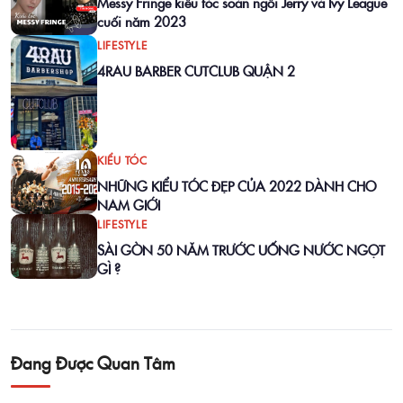
Messy Fringe kiểu tóc soán ngôi Jerry và Ivy League
cuối năm 2023
LIFESTYLE
4RAU BARBER CUTCLUB QUẬN 2
KIỂU TÓC
NHỮNG KIỂU TÓC ĐẸP CỦA 2022 DÀNH CHO
NAM GIỚI
LIFESTYLE
SÀI GÒN 50 NĂM TRƯỚC UỐNG NƯỚC NGỌT
GÌ ?
Đang Được Quan Tâm