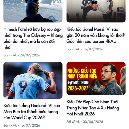
Himesh Patel sở hữu bộ râu đẹp
Kiểu tóc Lionel Messi: Vì sao
nhất trong The Odyssey – Không
gần 20 năm vẫn không lỗi thời?
phải dài nhất, mà là cân đối
Góc nhìn của barber 4RAU
nhất
Bởi 4RAU ·
16/07/2026
Bởi 4RAU ·
24/07/2026
Kiểu Tóc Đẹp Cho Nam Tuổi
Kiểu tóc Erling Haaland: Vì sao
Trung Niên: Top 4 Xu Hướng
Man Bun trở thành biểu tượng
Hot Nhất 2026
của World Cup 2026?
Bởi 4RAU ·
30/06/2026
Bởi 4RAU ·
16/07/2026