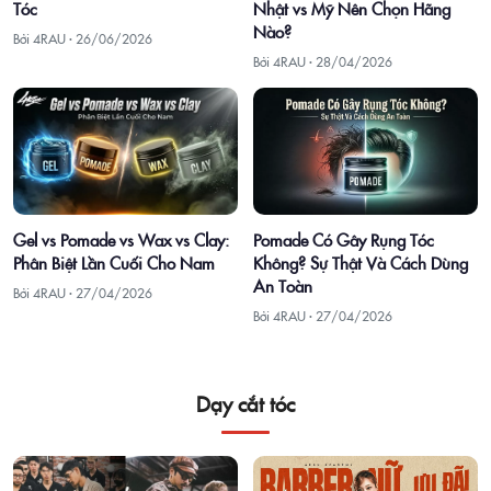
Tóc
Nhật vs Mỹ Nên Chọn Hãng
Nào?
Bởi 4RAU ·
26/06/2026
Bởi 4RAU ·
28/04/2026
Gel vs Pomade vs Wax vs Clay:
Pomade Có Gây Rụng Tóc
Phân Biệt Lần Cuối Cho Nam
Không? Sự Thật Và Cách Dùng
An Toàn
Bởi 4RAU ·
27/04/2026
Bởi 4RAU ·
27/04/2026
Dạy cắt tóc