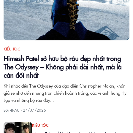
KIỂU TÓC
Himesh Patel sở hữu bộ râu đẹp nhất trong
The Odyssey – Không phải dài nhất, mà là
cân đối nhất
Khi nhắc đến The Odyssey của đạo diễn Christopher Nolan, khán
giả sẽ nhớ đến những trận chiến hoành tráng, các vị anh hùng Hy
Lạp và những bộ râu đầy...
Bởi 4RAU ·
24/07/2026
KIỂU TÓC