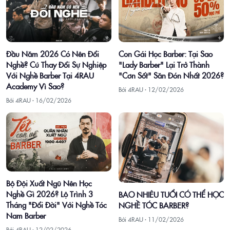
Con Gái Học Barber: Tại Sao
Đầu Năm 2026 Có Nên Đổi
"Lady Barber" Lại Trở Thành
Nghề? Cú Thay Đổi Sự Nghiệp
"Cơn Sốt" Săn Đón Nhất 2026?
Với Nghề Barber Tại 4RAU
Academy Vì Sao?
Bởi 4RAU ·
12/02/2026
Bởi 4RAU ·
16/02/2026
Bộ Đội Xuất Ngũ Nên Học
Nghề Gì 2026? Lộ Trình 3
BAO NHIÊU TUỔI CÓ THỂ HỌC
Tháng "Đổi Đời" Với Nghề Tóc
NGHỀ TÓC BARBER?
Nam Barber
Bởi 4RAU ·
11/02/2026
Bởi 4RAU ·
12/02/2026