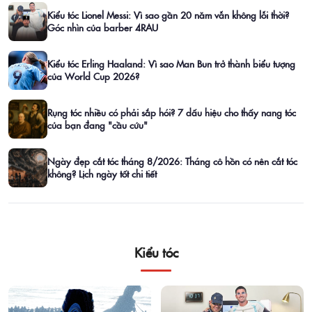
Kiểu tóc Lionel Messi: Vì sao gần 20 năm vẫn không lỗi thời?
Góc nhìn của barber 4RAU
Kiểu tóc Erling Haaland: Vì sao Man Bun trở thành biểu tượng
của World Cup 2026?
Rụng tóc nhiều có phải sắp hói? 7 dấu hiệu cho thấy nang tóc
của bạn đang "cầu cứu"
Ngày đẹp cắt tóc tháng 8/2026: Tháng cô hồn có nên cắt tóc
không? Lịch ngày tốt chi tiết
Kiểu tóc