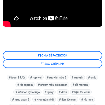
CHIA SẺ FACEBOOK
SAO CHÉP LINK
# team B RAY
# rap việt
# rap việt mùa 3
# captain
# umie
# tóc captain
# nhuộm màu đỏ maroon
# đỏ maroon
# kiểu tóc ivy leauge
# spiky
# 4rau
# tiệm tóc 4rau
# 4rau quận 3
# 4rau gần nhất
# tiệm tóc nam
# tóc nam