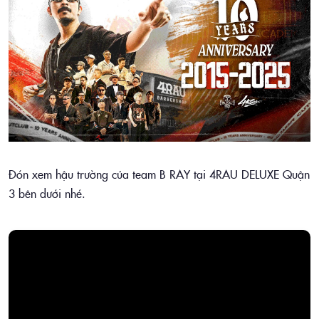
Đón xem hậu trường của team B RAY tại 4RAU DELUXE Quận
3 bên dưới nhé.