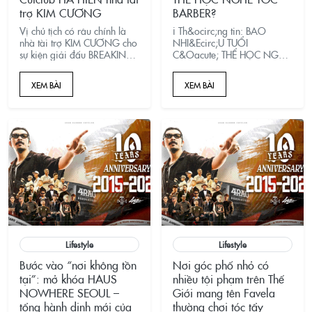
trợ KIM CƯƠNG
BARBER?
Vị chủ tịch có râu chính là
ℹ️ Th&ocirc;ng tin: BAO
nhà tài trợ KIM CƯƠNG cho
NHI&Ecirc;U TUỔI
sự kiện giải đấu BREAKING
C&Oacute; THỂ HỌC NGHỀ
"Saigon Junior
T&Oacute;C BARBER?&nbsp;
Championship 2024" vừa
Độ tuổi v&agrave;ng để học
XEM BÀI
XEM BÀI
diễn ra tại TP.HCM.
nghề t&oacute;c l&agrave;
bao nhi&ecirc;u? 15 tuổi
hay 30 tuổi c&oacute; học
được kh&ocirc;ng?
Ph&acirc;n t&iacute;ch lợi
thế của từng độ tuổi
v&agrave; lộ tr&igrave;nh
đ&agrave;o tạo Barber
chuy&ecirc;n nghiệp tại
4RAU ACADEMY. &nbsp;
Lifestyle
Lifestyle
Bước vào “nơi không tồn
Nơi góc phố nhỏ có
tại”: mở khóa HAUS
nhiều tội phạm trên Thế
NOWHERE SEOUL –
Giới mang tên Favela
tổng hành dinh mới của
thường chơi tóc tẩy