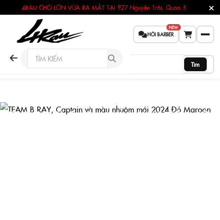
4RAU CHỢ LỚN VỪA RA MẮT TẠI
927 Nguyễn Trãi, Quận 5
NEW
HỎI BARBER
Tìm
TEAM B RAY, CAPTAIN VÀ MÀU NHUỘM MỚI
2024 ĐỎ MAROON
Trang chủ
Tin tức
Lifestyle
TEAM B RAY, Captain và màu nhuộm mới 2024 Đỏ Maroon