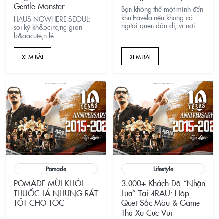
Gentle Monster
Bạn không thể một mình đến
khu Favela nếu không có
HAUS NOWHERE SEOUL:
người quen dẫn đi, vì nơi
soi kỹ kh&ocirc;ng gian
đây không hề an toàn mà
b&aacute;n lẻ
đầy rẫy tội phạm, ma túy và
&ldquo;kh&ocirc;ng ở
các vụ thanh toán lẫn nhau
đ&acirc;u c&oacute;&rdquo;
XEM BÀI
XEM BÀI
của nhiều băng đảng....
Tập đo&agrave;n
IICOMBINED (c&ocirc;ng ty
mẹ của GENTLE MONSTER)
đ&atilde; ch&iacute;nh thức
mở HAUS NOWHERE
SEOUL v&agrave;o
th&aacute;ng
9/2025&mdash;đồng thời
l&agrave; trụ sở mới của
h&atilde;ng
Pomade
Lifestyle
POMADE MÙI KHÓI
3.000+ Khách Đã “Nhận
THUỐC LÁ NHƯNG RẤT
Lửa” Tại 4RAU: Hộp
TỐT CHO TÓC
Quẹt Sắc Màu & Game
Thả Xu Cực Vui