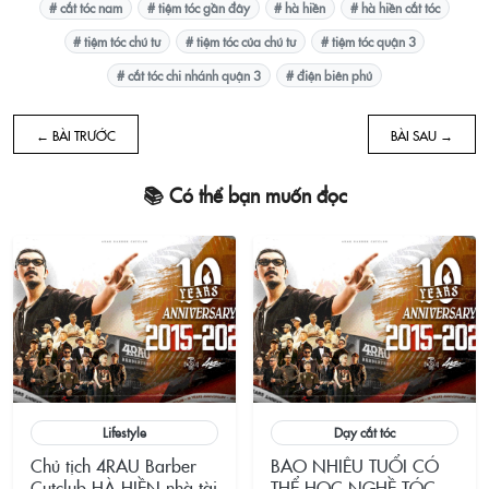
# cắt tóc nam
# tiệm tóc gần đây
# hà hiền
# hà hiền cắt tóc
# tiệm tóc chú tư
# tiệm tóc của chú tư
# tiệm tóc quận 3
# cắt tóc chi nhánh quận 3
# điện biên phủ
← BÀI TRƯỚC
BÀI SAU →
📚 Có thể bạn muốn đọc
Lifestyle
Dạy cắt tóc
Chủ tịch 4RAU Barber
BAO NHIÊU TUỔI CÓ
Cutclub HÀ HIỀN nhà tài
THỂ HỌC NGHỀ TÓC