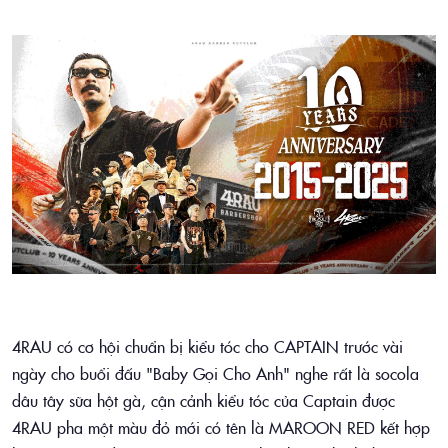
4RAU có cơ hội chuẩn bị kiểu tóc cho CAPTAIN trước vài
ngày cho buổi đấu "Baby Gọi Cho Anh" nghe rất là socola
dâu tây sữa hột gà, cận cảnh kiểu tóc của Captain được
4RAU pha một màu đỏ mới có tên là MAROON RED kết hợp