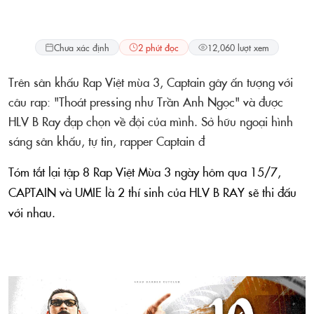
Lifestyle
Chưa xác định
2 phút đọc
12,060 lượt xem
Trên sân khấu Rap Việt mùa 3, Captain gây ấn tượng với
câu rap: "Thoát pressing như Trần Anh Ngọc" và được
HLV B Ray đạp chọn về đội của mình. Sở hữu ngoại hình
sáng sân khấu, tự tin, rapper Captain đ
Tóm tắt lại tập 8 Rap Việt Mùa 3 ngày hôm qua 15/7,
CAPTAIN và UMIE là 2 thí sinh của HLV B RAY sẽ thi đấu
với nhau.