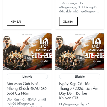
Th&aacute;ng 12
n&agrave;y, 3.000+ người
đ&atilde; nhận qu&agrave;
&ndash; c&ograve;n bạn
th&igrave; sao? Gh&eacute;
XEM BÀI
XEM BÀI
4RAU BARBER CUTCLUB, thả
xu tr&uacute;ng qu&agrave;,
&ldquo;nhận lửa&rdquo;
may mắn v&agrave; sẵn
s&agrave;ng cho
m&ugrave;a lễ hội rực rỡ.
Đặt lịch ngay tr&ecirc;n
4RAU.vn!
Lifestyle
Lifestyle
Một Món Quà Nhỏ,
Ngày Đẹp Cắt Tóc
Nhưng Khách 4RAU Giữ
Tháng 7/2026: Lịch Âm
Suốt Cả Năm
Đầy Đủ + Barber
Khuyên Gì?
Dịp năm mới, 4RAU ra mắt
lịch để b&agrave;n
Ng&agrave;y đẹp cắt