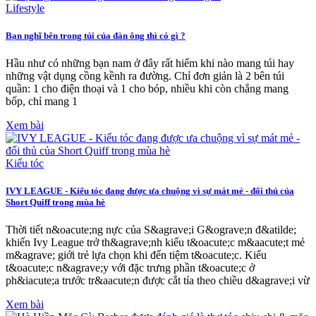
Lifestyle
Bạn nghĩ bên trong túi của đàn ông thì có gì ?
Hầu như có những bạn nam ở đây rất hiếm khi nào mang túi hay
những vật dụng cồng kềnh ra đường. Chỉ đơn giản là 2 bên túi
quần: 1 cho điện thoại và 1 cho bóp, nhiều khi còn chẳng mang
bốp, chỉ mang 1
Xem bài
Kiểu tóc
IVY LEAGUE - Kiểu tóc đang được ưa chuộng vì sự mát mẻ - đối thủ của
Short Quiff trong mùa hè
Thời tiết n&oacute;ng nực của S&agrave;i G&ograve;n đ&atilde;
khiến Ivy League trở th&agrave;nh kiểu t&oacute;c m&aacute;t mẻ
m&agrave; giới trẻ lựa chọn khi đến tiệm t&oacute;c. Kiểu
t&oacute;c n&agrave;y với đặc trưng phần t&oacute;c ở
ph&iacute;a trước tr&aacute;n được cắt tỉa theo chiều d&agrave;i vừ
Xem bài