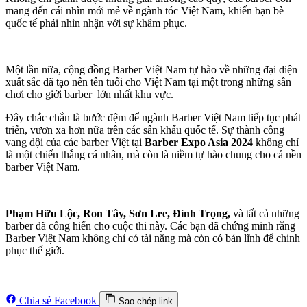
mang đến cái nhìn mới mẻ về ngành tóc Việt Nam, khiến bạn bè
quốc tế phải nhìn nhận với sự khâm phục.
Một lần nữa, cộng đồng Barber Việt Nam tự hào về những đại diện
xuất sắc đã tạo nên tên tuổi cho Việt Nam tại một trong những sân
chơi cho giới barber lớn nhất khu vực.
Đây chắc chắn là bước đệm để ngành Barber Việt Nam tiếp tục phát
triển, vươn xa hơn nữa trên các sân khấu quốc tế. Sự thành công
vang dội của các barber Việt tại
Barber Expo Asia 2024
không chỉ
là một chiến thắng cá nhân, mà còn là niềm tự hào chung cho cả nền
barber Việt Nam.
Phạm Hữu Lộc, Ron Tây, Sơn Lee, Đình Trọng,
và tất cả những
barber đã cống hiến cho cuộc thi này. Các bạn đã chứng minh rằng
Barber Việt Nam không chỉ có tài năng mà còn có bản lĩnh để chinh
phục thế giới.
Chia sẻ Facebook
Sao chép link