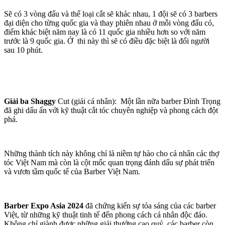
Sẽ có 3 vòng đấu và thể loại cắt sẽ khác nhau, 1 đội sẽ có 3 barbers
đại diện cho từng quốc gia và thay phiên nhau ở mỗi vòng đấu có,
điểm khác biệt năm nay là có 11 quốc gia nhiều hơn so với năm
trước là 9 quốc gia. Ở thi này thì sẽ có điều đặc biệt là đổi người
sau 10 phút.
Giải ba Shaggy
Cut (giải cá nhân): Một lần nữa barber Đình Trọng
đã ghi dấu ấn với kỹ thuật cắt tóc chuyên nghiệp và phong cách đột
phá.
Những thành tích này không chỉ là niềm tự hào cho cá nhân các thợ
tóc Việt Nam mà còn là cột mốc quan trọng đánh dấu sự phát triển
và vươn tầm quốc tế của Barber Việt Nam.
Barber Expo Asia 2024
đã chứng kiến sự tỏa sáng của các barber
Việt, từ những kỹ thuật tinh tế đến phong cách cá nhân độc đáo.
Không chỉ giành được những giải thưởng cao quý, các barber còn