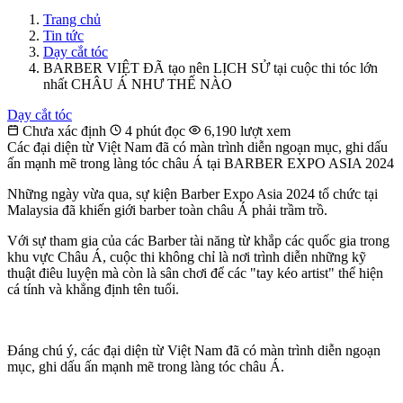
Trang chủ
Tin tức
Dạy cắt tóc
BARBER VIỆT ĐÃ tạo nên LỊCH SỬ tại cuộc thi tóc lớn
nhất CHÂU Á NHƯ THẾ NÀO
Dạy cắt tóc
Chưa xác định
4 phút đọc
6,190 lượt xem
Các đại diện từ Việt Nam đã có màn trình diễn ngoạn mục, ghi dấu
ấn mạnh mẽ trong làng tóc châu Á tại BARBER EXPO ASIA 2024
Những ngày vừa qua, sự kiện Barber Expo Asia 2024 tổ chức tại
Malaysia đã khiến giới barber toàn châu Á phải trầm trồ.
Với sự tham gia của các Barber tài năng từ khắp các quốc gia trong
khu vực Châu Á, cuộc thi không chỉ là nơi trình diễn những kỹ
thuật điêu luyện mà còn là sân chơi để các "tay kéo artist" thể hiện
cá tính và khẳng định tên tuổi.
Đáng chú ý, các đại diện từ Việt Nam đã có màn trình diễn ngoạn
mục, ghi dấu ấn mạnh mẽ trong làng tóc châu Á.