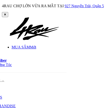
4RAU CHỢ LỚN VỪA RA MẮT TẠI
927 Nguyễn Trãi, Quận 5
MUA SẮM
Mới
iber
ỡng Tóc
óc →
S
HANDISE