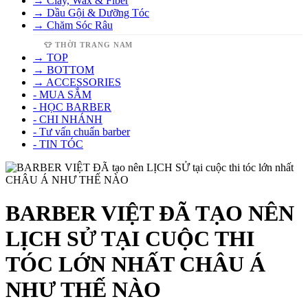
→ Clay, Wax & Fiber
→ Dầu Gội & Dưỡng Tóc
→ Chăm Sóc Râu
👕 THỜI TRANG NAM
→ TOP
→ BOTTOM
→ ACCESSORIES
- MUA SẮM
- HỌC BARBER
- CHI NHÁNH
- Tư vấn chuẩn barber
- TIN TÓC
BARBER VIỆT ĐÃ TẠO NÊN
LỊCH SỬ TẠI CUỘC THI
TÓC LỚN NHẤT CHÂU Á
NHƯ THẾ NÀO