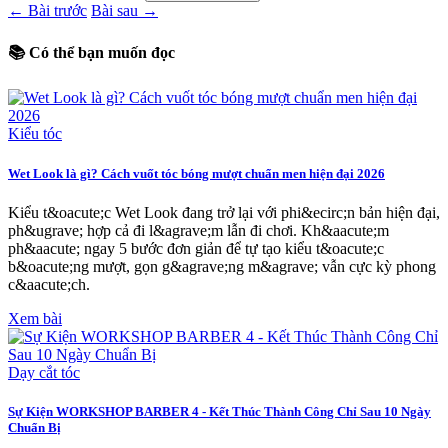
← Bài trước
Bài sau →
📚 Có thể bạn muốn đọc
Kiểu tóc
Wet Look là gì? Cách vuốt tóc bóng mượt chuẩn men hiện đại 2026
Kiểu t&oacute;c Wet Look đang trở lại với phi&ecirc;n bản hiện đại,
ph&ugrave; hợp cả đi l&agrave;m lẫn đi chơi. Kh&aacute;m
ph&aacute; ngay 5 bước đơn giản để tự tạo kiểu t&oacute;c
b&oacute;ng mượt, gọn g&agrave;ng m&agrave; vẫn cực kỳ phong
c&aacute;ch.
Xem bài
Dạy cắt tóc
Sự Kiện WORKSHOP BARBER 4 - Kết Thúc Thành Công Chỉ Sau 10 Ngày
Chuẩn Bị