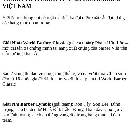
VIỆT NAM
Việt Nam không chỉ có một mà đến ba đại diện xuất sắc đạt giải tại
các hạng mục quan trọng:
Giải Nhất World Barber Classic
(giải cá nhân): Phạm Hữu Lộc –
một cái tên đã chứng minh tài năng xuất chúng của barber Việt trên
đấu trường châu Á.
Sau 2 vòng thi đấu vô cùng căng thẳng, và đã vượt qua 70 thí sinh
đến từ 16 quốc gia để dành vị trí vô định tại phần thi World Barber
Classic
Giải Nhì Barber Lymbic
(giải team): Ron Tây, Sơn Lee, Đình
Trọng – bộ ba đến từ Huế, Đắk Lắk, Đồng Tháp đầy sáng tạo và
bản lĩnh, mang lại chiến thắng vang dội trong hạng mục thi đấu
team.