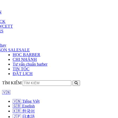
N
ICK
WCETT
RS
chạy
SON SALE
SALE
HỌC BARBER
CHI NHÁNH
Tư vấn chuẩn barber
TIN TÓC
ĐẶT LỊCH
TÌM KIẾM
🇻🇳
🇻🇳 Tiếng Việt
🇬🇧 English
🇰🇷 한국어
🇯🇵 日本語