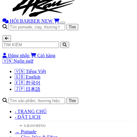
HỎI BARBER
NEW
Tìm
Đăng nhập
Giỏ hàng
🇻🇳
Ngôn ngữ
🇻🇳 Tiếng Việt
🇬🇧 English
🇰🇷 한국어
🇯🇵 日本語
Tìm
- TRANG CHỦ
- ĐẶT LỊCH
✂ GROOMING
→ Pomade