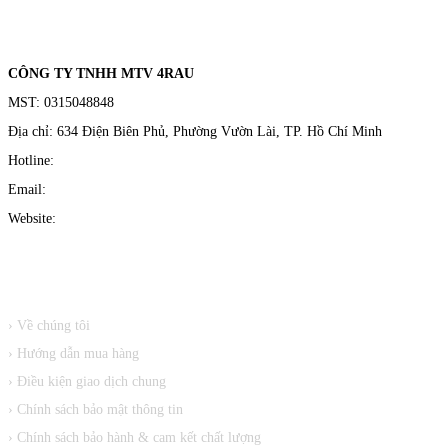
THÔNG TIN DOANH NGHIỆP
CÔNG TY TNHH MTV 4RAU
MST: 0315048848
Địa chỉ: 634 Điện Biên Phủ, Phường Vườn Lài, TP. Hồ Chí Minh
Hotline:
1900 4407
Email:
4raubarbershop@gmail.com
Website:
4rau.vn
CHÍNH SÁCH
› Về chúng tôi
› Hướng dẫn mua hàng
› Điều kiện giao dịch chung
› Chính sách bảo mật thông tin
› Chính sách bảo hành & cam kết chất lượng