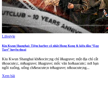
Lifestyle
Kiu Kwun Shanghai: Tiệm barber cổ nhất Hong Kong & kiểu đầu “Egg
Tart” huyền thoại
Kiu Kwun Shanghai kh&ocirc;ng chỉ l&agrave; một địa chỉ cắt
t&oacute;c, m&agrave; l&agrave; mốc văn ho&aacute;: nơi bạn
ngồi xuống, uống ch&eacute;n tr&agrave; n&oacute;ng...
Xem bài