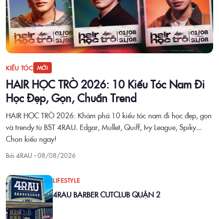
KIỂU TÓC
MỚI
HAIR HỌC TRÒ 2026: 10 Kiểu Tóc Nam Đi
Học Đẹp, Gọn, Chuẩn Trend
HAIR HỌC TRÒ 2026: Khám phá 10 kiểu tóc nam đi học đẹp, gọn
và trendy từ BST 4RAU. Edgar, Mullet, Quiff, Ivy League, Spiky...
Chọn kiểu ngay!
Bởi 4RAU ·
08/08/2026
LIFESTYLE
4RAU BARBER CUTCLUB QUẬN 2