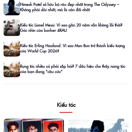
Himesh Patel sở hữu bộ râu đẹp nhất trong The Odyssey –
Không phải dài nhất, mà là cân đối nhất
Kiểu tóc Lionel Messi: Vì sao gần 20 năm vẫn không lỗi thời?
Góc nhìn của barber 4RAU
Kiểu tóc Erling Haaland: Vì sao Man Bun trở thành biểu tượng
của World Cup 2026?
Rụng tóc nhiều có phải sắp hói? 7 dấu hiệu cho thấy nang tóc
của bạn đang "cầu cứu"
Kiểu tóc