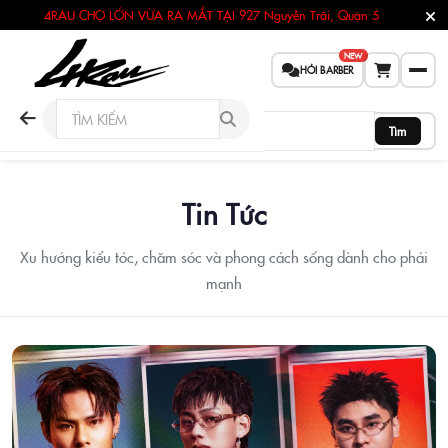
4RAU CHỢ LỚN VỪA RA MẮT TẠI
927 Nguyễn Trãi, Quận 5
NEW
HỎI BARBER
Tìm
Tin Tức
Xu hướng kiểu tóc, chăm sóc và phong cách sống dành cho phái
mạnh