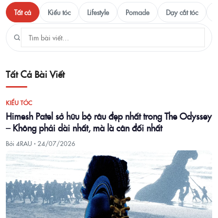
Tất cả
Kiểu tóc
Lifestyle
Pomade
Dạy cắt tóc
T
Tất Cả Bài Viết
KIỂU TÓC
Himesh Patel sở hữu bộ râu đẹp nhất trong The Odyssey
– Không phải dài nhất, mà là cân đối nhất
Bởi 4RAU ·
24/07/2026