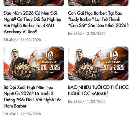
Đầu Năm 2026 Có Nên Đổi
Con Gái Học Barber: Tại Sao
Nghề? Cú Thay Đổi Sự Nghiệp
"Lady Barber" Lại Trở Thành
Với Nghề Barber Tại 4RAU
"Cơn Sốt" Săn Đón Nhất 2026?
Academy Vì Sao?
Bởi 4RAU ·
12/02/2026
Bởi 4RAU ·
16/02/2026
Bộ Đội Xuất Ngũ Nên Học
BAO NHIÊU TUỔI CÓ THỂ HỌC
Nghề Gì 2026? Lộ Trình 3
NGHỀ TÓC BARBER?
Tháng "Đổi Đời" Với Nghề Tóc
Bởi 4RAU ·
11/02/2026
Nam Barber
Bởi 4RAU ·
12/02/2026