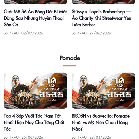
Giải Mã Số Áo Bóng Đá: Bí Mật
Stüssy x Lloyd's Barbershop —
Đằng Sau Những Huyền Thoại
Áo Charity Khi Streetwear Yêu
Sân Cỏ
Tiệm Barber
Bởi 4RAU ·
02/07/2026
Bởi 4RAU ·
27/06/2026
Pomade
Top 4 Sáp Vuốt Tóc Nam Tốt
BROSH vs Suavecito: Pomade
Nhất Hiện Nay Cho Từng Chất
Nhật vs Mỹ Nên Chọn Hãng
Tóc
Nào?
Bởi 4RAU ·
26/06/2026
Bởi 4RAU ·
28/04/2026