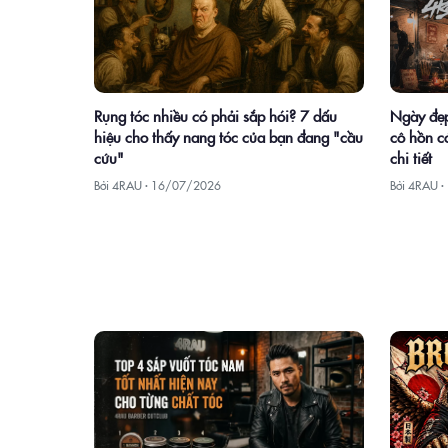
Rụng tóc nhiều có phải sắp hói? 7 dấu
Ngày đẹp
hiệu cho thấy nang tóc của bạn đang "cầu
cô hồn có
cứu"
chi tiết
Bởi 4RAU ·
16/07/2026
Bởi 4RAU ·