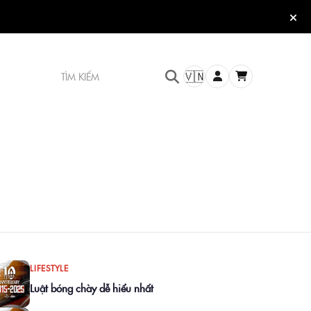
TÌM KIẾM
🇻🇳
LIFESTYLE
Luật bóng chày dễ hiểu nhất