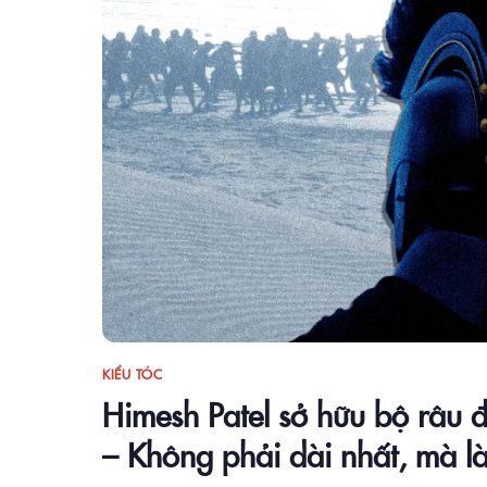
KIỂU TÓC
Himesh Patel sở hữu bộ râu 
– Không phải dài nhất, mà là