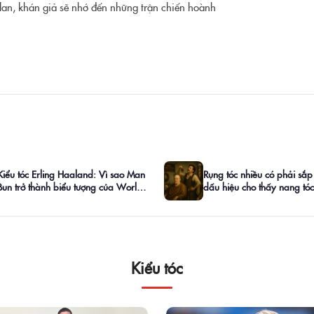
lan, khán giả sẽ nhớ đến những trận chiến hoành
Kiểu tóc Erling Haaland: Vì sao Man
Rụng tóc nhiều có phải sắp
Bun trở thành biểu tượng của World
dấu hiệu cho thấy nang tó
Cup 2026?
đang "cầu cứu"
Kiểu tóc