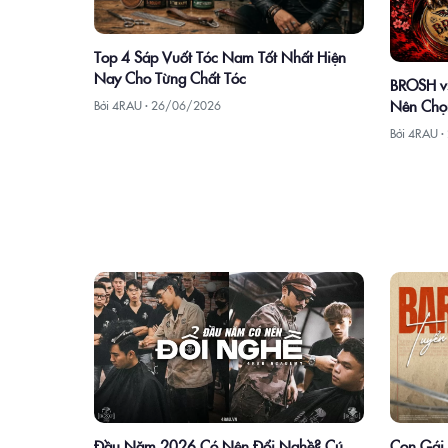
Top 4 Sáp Vuốt Tóc Nam Tốt Nhất Hiện
Nay Cho Từng Chất Tóc
BROSH vs
Nên Chọ
Bởi 4RAU ·
26/06/2026
Bởi 4RAU ·
Con Gái 
Đầu Năm 2026 Có Nên Đổi Nghề? Cú