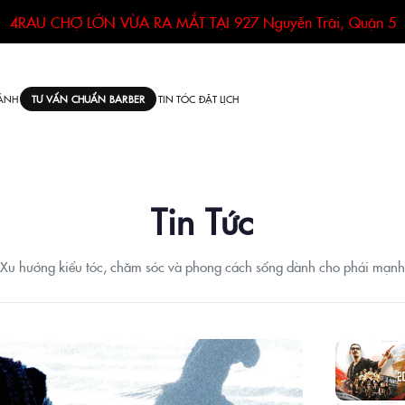
4RAU CHỢ LỚN VỪA RA MẮT TẠI
927 Nguyễn Trãi, Quận 5
ÁNH
TIN TÓC
ĐẶT LỊCH
TƯ VẤN CHUẨN BARBER
Tin Tức
Xu hướng kiểu tóc, chăm sóc và phong cách sống dành cho phái mạnh