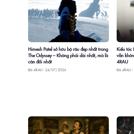
Himesh Patel sở hữu bộ râu đẹp nhất trong
Kiểu tóc
The Odyssey – Không phải dài nhất, mà là
vẫn khôn
cân đối nhất
4RAU
Bởi 4RAU ·
24/07/2026
Bởi 4RAU ·