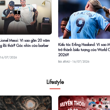
 Lionel Messi: Vì sao gần 20 năm
Kiểu tóc Erling Haaland: Vì sao 
g lỗi thời? Góc nhìn của barber
trở thành biểu tượng của World 
2026?
16/07/2026
Bởi 4RAU ·
16/07/2026
Lifestyle