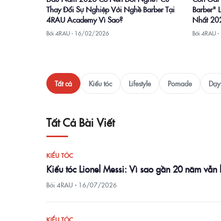
Barber" 
Thay Đổi Sự Nghiệp Với Nghề Barber Tại
Nhất 20
4RAU Academy Vì Sao?
Bởi 4RAU ·
Bởi 4RAU ·
16/02/2026
Tất cả
Kiểu tóc
Lifestyle
Pomade
Dạy 
Tất Cả Bài Viết
KIỂU TÓC
Kiểu tóc Lionel Messi: Vì sao gần 20 năm vẫn
Bởi 4RAU ·
16/07/2026
KIỂU TÓC