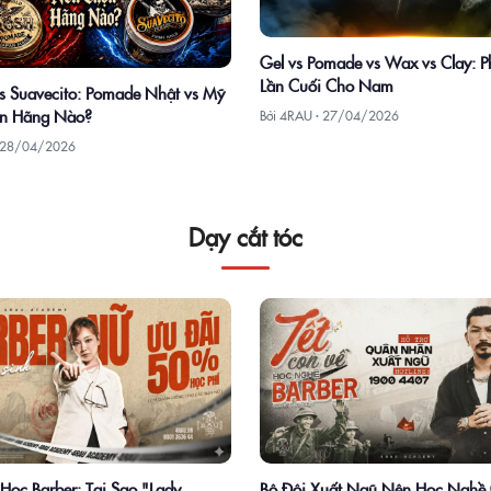
Gel vs Pomade vs Wax vs Clay: P
Lần Cuối Cho Nam
 Suavecito: Pomade Nhật vs Mỹ
n Hãng Nào?
Bởi 4RAU ·
27/04/2026
28/04/2026
Dạy cắt tóc
Học Barber: Tại Sao "Lady
Bộ Đội Xuất Ngũ Nên Học Nghề