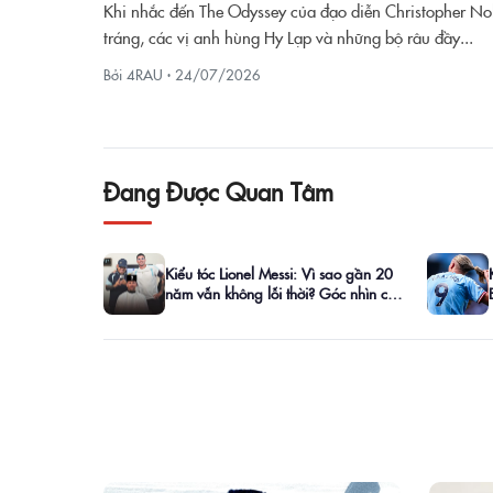
Khi nhắc đến The Odyssey của đạo diễn Christopher No
tráng, các vị anh hùng Hy Lạp và những bộ râu đầy...
Bởi 4RAU ·
24/07/2026
Đang Được Quan Tâm
Kiểu tóc Lionel Messi: Vì sao gần 20
năm vẫn không lỗi thời? Góc nhìn của
barber 4RAU