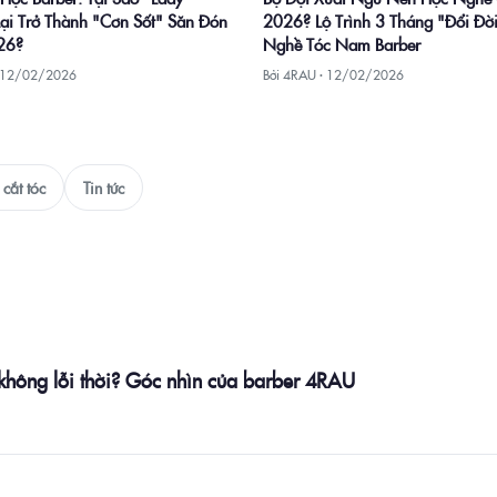
Lại Trở Thành "Cơn Sốt" Săn Đón
2026? Lộ Trình 3 Tháng "Đổi Đời
26?
Nghề Tóc Nam Barber
12/02/2026
Bởi 4RAU ·
12/02/2026
cắt tóc
Tin tức
 không lỗi thời? Góc nhìn của barber 4RAU