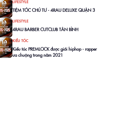
LIFESTYLE
TIỆM TÓC CHÚ TƯ - 4RAU DELUXE QUẬN 3
LIFESTYLE
4RAU BARBER CUTCLUB TÂN BÌNH
KIỂU TÓC
Kiểu tóc PREMLOCK được giới hiphop - rapper
ưa chuộng trong năm 2021