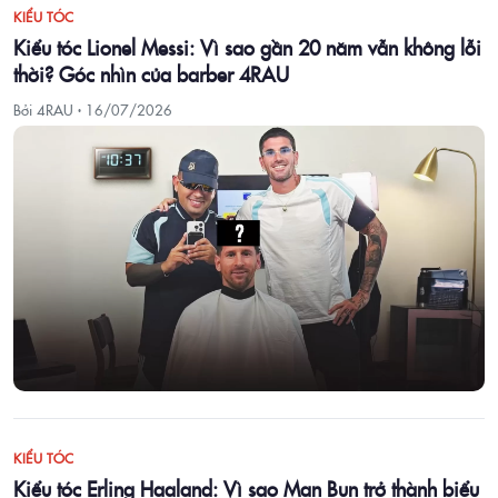
KIỂU TÓC
Kiểu tóc Lionel Messi: Vì sao gần 20 năm vẫn không lỗi
thời? Góc nhìn của barber 4RAU
Bởi 4RAU ·
16/07/2026
KIỂU TÓC
Kiểu tóc Erling Haaland: Vì sao Man Bun trở thành biểu