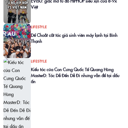
EVISU: giấc mơ tủ đồ HIPHOP siêu xịn của 8-9x
Việt
LIFESTYLE
Dế Choắt cắt tóc giá sinh viên máy lạnh tại Bình
Thạnh
LIFESTYLE
Kiểu tóc của Con Cưng Quốc Tế Quang Hùng
MasterD: Tóc Dễ Đến Dễ Đi nhưng vẫn để tại dấu
ấn