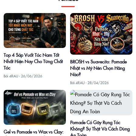
Top 4 Sáp Vuốt Tóc Nam Tốt
Nhất Hiện Nay Cho Từng Chất
BROSH vs Suavecito: Pomade
Tóc
Nhật vs Mỹ Nên Chọn Hãng
Nào?
Bởi 4RAU ·
26/06/2026
Bởi 4RAU ·
28/04/2026
Pomade Có Gây Rụng Tóc
Không? Sự Thật Và Cách Dùng
Gel vs Pomade vs Wax vs Clay:
An Toàn