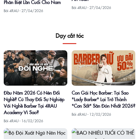
Phân Biệt Lần Cuối Cho Nam
Bởi 4RAU ·
27/04/2026
Bởi 4RAU ·
27/04/2026
Dạy cắt tóc
Con Gái Học Barber: Tại Sao
Đầu Năm 2026 Có Nên Đổi
"Lady Barber" Lại Trở Thành
Nghề? Cú Thay Đổi Sự Nghiệp
"Cơn Sốt" Săn Đón Nhất 2026?
Với Nghề Barber Tại 4RAU
Academy Vì Sao?
Bởi 4RAU ·
12/02/2026
Bởi 4RAU ·
16/02/2026