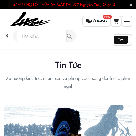
4RAU CHỢ LỚN VỪA RA MẮT TẠI
927 Nguyễn Trãi, Quận 5
NEW
HỎI BARBER
Tìm
Tin Tức
Xu hướng kiểu tóc, chăm sóc và phong cách sống dành cho phái
mạnh