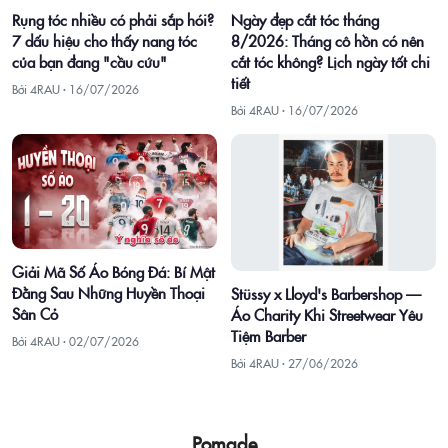
Rụng tóc nhiều có phải sắp hói?
Ngày đẹp cắt tóc tháng
7 dấu hiệu cho thấy nang tóc
8/2026: Tháng cô hồn có nên
của bạn đang "cầu cứu"
cắt tóc không? Lịch ngày tốt chi
tiết
Bởi 4RAU ·
16/07/2026
Bởi 4RAU ·
16/07/2026
Giải Mã Số Áo Bóng Đá: Bí Mật
Đằng Sau Những Huyền Thoại
Stüssy x Lloyd's Barbershop —
Sân Cỏ
Áo Charity Khi Streetwear Yêu
Tiệm Barber
Bởi 4RAU ·
02/07/2026
Bởi 4RAU ·
27/06/2026
Pomade