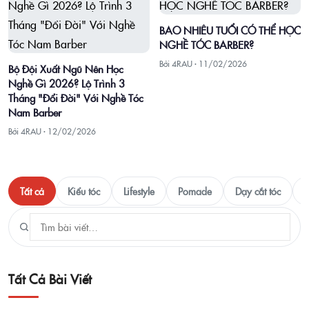
BAO NHIÊU TUỔI CÓ THỂ HỌC
NGHỀ TÓC BARBER?
Bởi 4RAU ·
11/02/2026
Bộ Đội Xuất Ngũ Nên Học
Nghề Gì 2026? Lộ Trình 3
Tháng "Đổi Đời" Với Nghề Tóc
Nam Barber
Bởi 4RAU ·
12/02/2026
Tất cả
Kiểu tóc
Lifestyle
Pomade
Dạy cắt tóc
T
Tất Cả Bài Viết