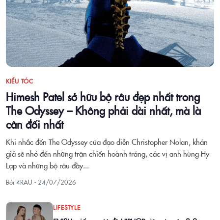
KIỂU TÓC
Himesh Patel sở hữu bộ râu đẹp nhất trong
The Odyssey – Không phải dài nhất, mà là
cân đối nhất
Khi nhắc đến The Odyssey của đạo diễn Christopher Nolan, khán
giả sẽ nhớ đến những trận chiến hoành tráng, các vị anh hùng Hy
Lạp và những bộ râu đầy...
Bởi 4RAU ·
24/07/2026
LIFESTYLE