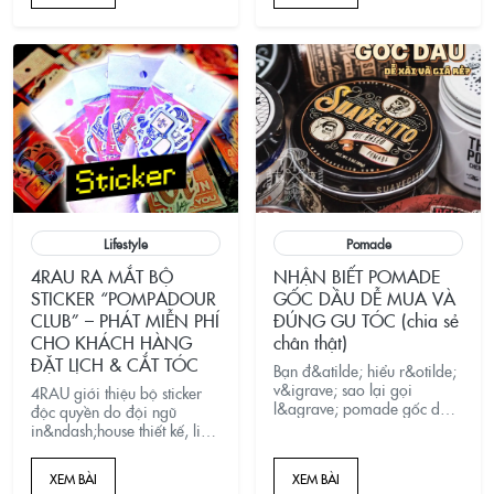
4RAU Academy l&agrave;
bến đỗ l&yacute; tưởng để
bạn bắt đầu lại.
Lifestyle
Pomade
4RAU RA MẮT BỘ
NHẬN BIẾT POMADE
STICKER “POMPADOUR
GỐC DẦU DỄ MUA VÀ
CLUB” – PHÁT MIỄN PHÍ
ĐÚNG GU TÓC (chia sẻ
CHO KHÁCH HÀNG
chân thật)
ĐẶT LỊCH & CẮT TÓC
Bạn đ&atilde; hiểu r&otilde;
v&igrave; sao lại gọi
4RAU giới thiệu bộ sticker
l&agrave; pomade gốc dầu?
độc quyền do đội ngũ
Gốc dầu được tạo n&ecirc;n
in&ndash;house thiết kế, linh
từ th&agrave;nh phần
vật l&agrave; nh&acirc;n vật
g&igrave;? B&agrave;i viết
nam m&aacute;i t&oacute;c
XEM BÀI
XEM BÀI
dưới đ&acirc;y sẽ
pompadour &ndash; biểu