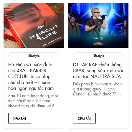
cơ hội học hỏi mà
Lifestyle
Lifestyle
Hà Hiền và nước đi lạ
DT TẬP RAP chiến thắng
của 4RAU BARBER
8BAR, sáng sân khấu với
CUTCLUB: in catalog
màu tóc NÂU TRÀ SỮA
như nhà mốt – chuẩn
Đến phần bình chọn từ khán
hóa ngôn ngữ tóc nam
giả trường quay, Huỳnh
Công Hiếu nhận được 71
Sau 10 năm hoạt động, một
bình chọn và 29 bình chọn
tiệm cắt t&oacute;c nam
cho DT Tập Rap. DT Tập Rap
kh&ocirc;ng chỉ dừng lại ở
đã dành sự thuyết phục để ở
kỹ thuật
lại chiến đấu cùng team B
&ldquo;cắt&ndash;gội&ndas
XEM BÀI
RAY ở vòng sau.
XEM BÀI
h;tạo kiểu&rdquo;. 4RAU
BARBER CUTCLUB bước sang
vai tr&ograve; mới: