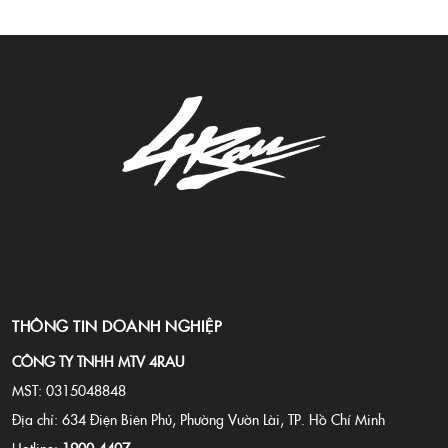
nh&agrave; tuyển chọn thẩm
mỹ v&agrave; người kể
chuyện về phong
c&aacute;ch nam giới,
th&ocirc;ng qua một ấn
phẩm catalog in số đầu
ti&ecirc;n (2024) &mdash;
động th&aacute;i hiếm thấy
trong ng&agrave;nh barber
tại Việt Nam.
THÔNG TIN DOANH NGHIỆP
CÔNG TY TNHH MTV 4RAU
MST: 0315048848
Địa chỉ: 634 Điện Biên Phủ, Phường Vườn Lài, TP. Hồ Chí Minh