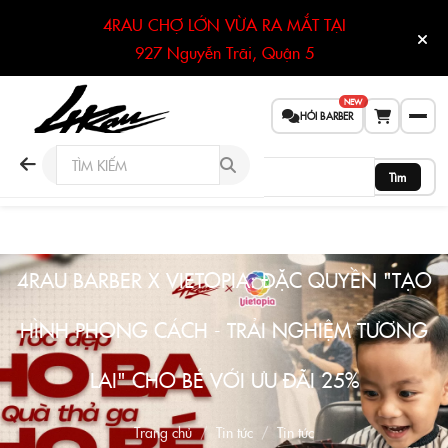
4RAU CHỢ LỚN VỪA RA MẮT TẠI
927 Nguyễn Trãi, Quận 5
NEW
HỎI BARBER
Tìm
4RAU BARBER X VIETOPIA: ĐẶC QUYỀN "TẠO
HÌNH PHONG CÁCH - TRẢI NGHIỆM TƯƠNG
LAI" CHO BÉ VỚI ƯU ĐÃI 25%
Trang chủ
Tin tức
Tin tức