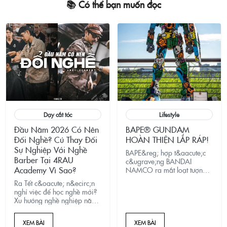
📚 Có thể bạn muốn đọc
Dạy cắt tóc
Lifestyle
Đầu Năm 2026 Có Nên
BAPE® GUNDAM
Đổi Nghề? Cú Thay Đổi
HOÀN THIỆN LẮP RÁP!
Sự Nghiệp Với Nghề
BAPE&reg; hợp t&aacute;c
Barber Tại 4RAU
c&ugrave;ng BANDAI
Academy Vì Sao?
NAMCO ra mắt loạt tượng
Gundam độc quyền
Ra Tết c&oacute; n&ecirc;n
to&agrave;n cầu, với
nghỉ việc để học nghề mới?
c&aacute;c thiết kế đặc biệt
Xu hướng nghề nghiệp năm
từ BAPE&reg;, AAPE, BABY
2026 gọi t&ecirc;n Barber
MILO&reg; v&agrave; APEE.
(Cắt t&oacute;c nam). Xem
XEM BÀI
XEM BÀI
ngay l&yacute; do tại sao