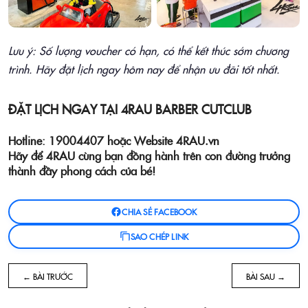
Lưu ý: Số lượng voucher có hạn, có thể kết thúc sớm chương
trình. Hãy đặt lịch ngay hôm nay để nhận ưu đãi tốt nhất.
ĐẶT LỊCH NGAY TẠI 4RAU BARBER CUTCLUB
Hotline:
19004407 hoặc
Website
4RAU.vn
Hãy để 4RAU cùng bạn đồng hành trên con đường trưởng
thành đầy phong cách của bé!
CHIA SẺ FACEBOOK
SAO CHÉP LINK
← BÀI TRƯỚC
BÀI SAU →