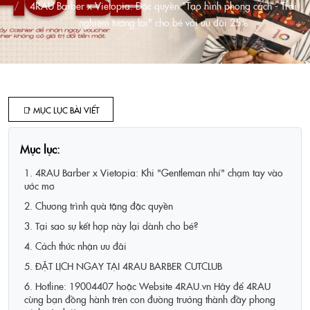
4RAU Barber x Vietopia: Đặc quyền "Tạo hình phong cách - Trải
nghiệm tương lai" cho bé với ưu đãi 25%
📑 MỤC LỤC BÀI VIẾT
Mục lục:
1. 4RAU Barber x Vietopia: Khi "Gentleman nhí" chạm tay vào
ước mơ
2. Chương trình quà tặng đặc quyền
3. Tại sao sự kết hợp này lại dành cho bé?
4. Cách thức nhận ưu đãi
5. ĐẶT LỊCH NGAY TẠI 4RAU BARBER CUTCLUB
6. Hotline: 19004407 hoặc Website 4RAU.vn Hãy để 4RAU
cùng bạn đồng hành trên con đường trưởng thành đầy phong