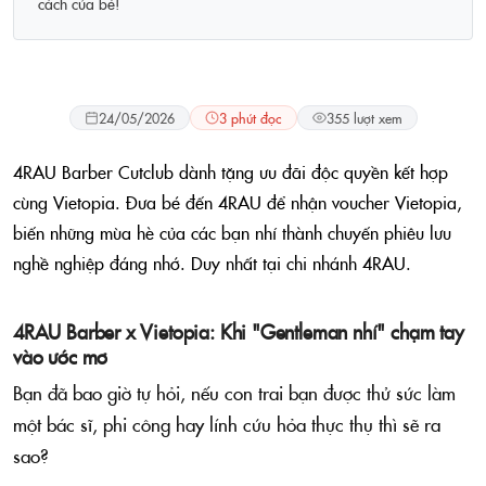
cách của bé!
Tin tức
24/05/2026
3 phút đọc
355 lượt xem
4RAU Barber Cutclub dành tặng ưu đãi độc quyền kết hợp
cùng Vietopia. Đưa bé đến 4RAU để nhận voucher Vietopia,
biến những mùa hè của các bạn nhí thành chuyến phiêu lưu
nghề nghiệp đáng nhớ. Duy nhất tại chi nhánh 4RAU.
4RAU Barber x Vietopia: Khi "Gentleman nhí" chạm tay
vào ước mơ
Bạn đã bao giờ tự hỏi, nếu con trai bạn được thử sức làm
một bác sĩ, phi công hay lính cứu hỏa thực thụ thì sẽ ra
sao?