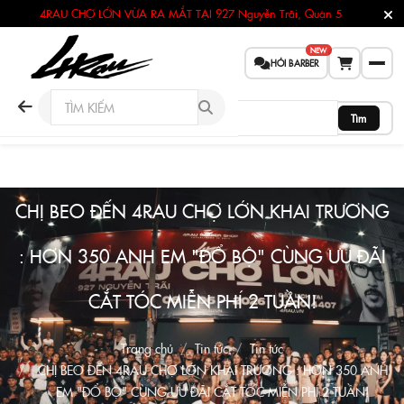
4RAU CHỢ LỚN VỪA RA MẮT TẠI
927 Nguyễn Trãi, Quận 5
NEW
HỎI BARBER
Tìm
CHỊ BEO ĐẾN 4RAU CHỢ LỚN KHAI TRƯƠNG
: HƠN 350 ANH EM "ĐỔ BỘ" CÙNG ƯU ĐÃI
CẮT TÓC MIỄN PHÍ 2 TUẦN!
Trang chủ
Tin tức
Tin tức
CHỊ BEO ĐẾN 4RAU CHỢ LỚN KHAI TRƯƠNG : HƠN 350 ANH
EM "ĐỔ BỘ" CÙNG ƯU ĐÃI CẮT TÓC MIỄN PHÍ 2 TUẦN!