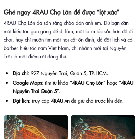
Ghé ngay 4RAU Chợ Lớn để được “lột xác”
4RAU Chợ Lớn đã sẵn sàng chào đón anh em. Dù bạn cần
một kiểu tóc gọn gàng để đi làm, một form tóc sắc hơn để đi
chơi, hay chỉ muốn tìm một nơi cắt ổn định, dễ đặt lịch và có
barber hiểu tóc nam Việt Nam, chi nhánh mới tại Nguyễn
Trãi là một điểm rất đáng thử.
Địa chỉ:
927 Nguyễn Trãi, Quận 5, TP.HCM.
Google Maps:
tìm từ khóa
“4RAU Chợ Lớn”
hoặc
“4RAU
Nguyễn Trãi Quận 5”
.
Đặt lịch:
truy cập
4RAU.vn
để giữ chỗ trước khi đến.