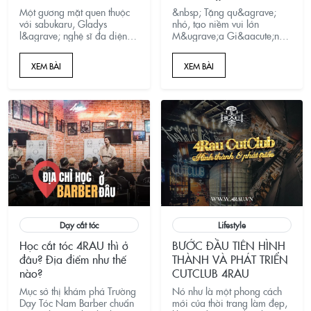
Một gương mặt quen thuộc
&nbsp; Tặng qu&agrave;
với sabukaru, Gladys
nhỏ, tạo niềm vui lớn
l&agrave; nghệ sĩ đa diện
M&ugrave;a Gi&aacute;ng
đang khuấy đảo Taiwan:
sinh 2025, 4RAU BARBER
nhiếp ảnh gia, thợ xăm
CUTCLUB mang đến trải
XEM BÀI
XEM BÀI
v&agrave; biểu tượng thẩm
nghiệm ho&agrave;n
mỹ mới của lớp trẻ
to&agrave;n mới tại tất cả
s&aacute;ng tạo.
chi nh&aacute;nh:
qu&agrave; tặng hộp quẹt
&ldquo;The 4RAU
Lighter&rdquo; nhiều
m&agrave;u nổi bật,
c&ugrave;ng Game Thả Xu
vui nhộn ngay tại quầy. Chỉ
trong thời gian ngắn, chiến
dịch đ&atilde; tiếp cận
5.000+ kh&aacute;ch
v&agrave; nhận về v&ocirc;
số phản hồi t&iacute;ch
Dạy cắt tóc
Lifestyle
cực&mdash;mỗi lần
Học cắt tóc 4RAU thì ở
BƯỚC ĐẦU TIÊN HÌNH
gh&eacute; 4RAU giờ
đâu? Địa điểm như thế
THÀNH VÀ PHÁT TRIỂN
đ&acirc;y kh&ocirc;ng chỉ
đẹp trai hơn m&agrave;
nào?
CUTCLUB 4RAU
c&ograve;n&hellip; mang
Mục sở thị khám phá Trường
Nó như là một phong cách
qu&agrave; về.
Dạy Tóc Nam Barber chuẩn
mới của thời trang làm đẹp,