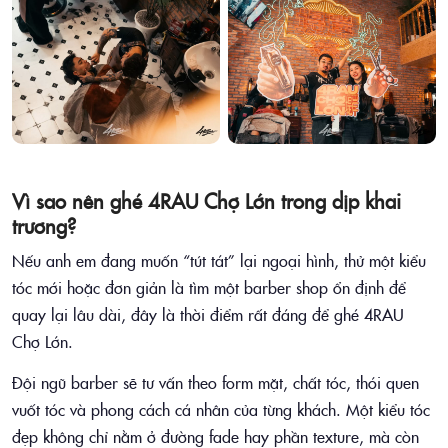
Vì sao nên ghé 4RAU Chợ Lớn trong dịp khai
trương?
Nếu anh em đang muốn “tút tát” lại ngoại hình, thử một kiểu
tóc mới hoặc đơn giản là tìm một barber shop ổn định để
quay lại lâu dài, đây là thời điểm rất đáng để ghé 4RAU
Chợ Lớn.
Đội ngũ barber sẽ tư vấn theo form mặt, chất tóc, thói quen
vuốt tóc và phong cách cá nhân của từng khách. Một kiểu tóc
đẹp không chỉ nằm ở đường fade hay phần texture, mà còn