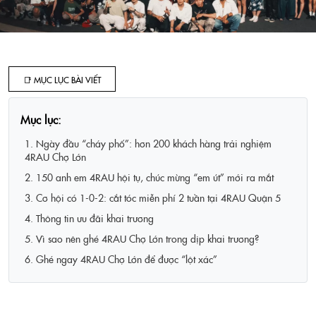
📑 MỤC LỤC BÀI VIẾT
Mục lục:
1. Ngày đầu “cháy phố”: hơn 200 khách hàng trải nghiệm
4RAU Chợ Lớn
2. 150 anh em 4RAU hội tụ, chúc mừng “em út” mới ra mắt
3. Cơ hội có 1-0-2: cắt tóc miễn phí 2 tuần tại 4RAU Quận 5
4. Thông tin ưu đãi khai trương
5. Vì sao nên ghé 4RAU Chợ Lớn trong dịp khai trương?
6. Ghé ngay 4RAU Chợ Lớn để được “lột xác”
Tin tức