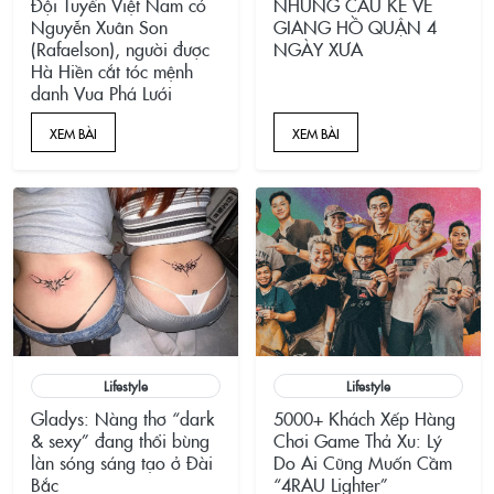
Đội Tuyển Việt Nam có
NHỮNG CÂU KỂ VỀ
Nguyễn Xuân Son
GIANG HỒ QUẬN 4
(Rafaelson), người được
NGÀY XƯA
Hà Hiền cắt tóc mệnh
danh Vua Phá Lưới
XEM BÀI
XEM BÀI
Lifestyle
Lifestyle
Gladys: Nàng thơ “dark
5000+ Khách Xếp Hàng
& sexy” đang thổi bùng
Chơi Game Thả Xu: Lý
làn sóng sáng tạo ở Đài
Do Ai Cũng Muốn Cầm
Bắc
“4RAU Lighter”