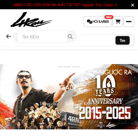
4RAU CHỢ LỚN VỪA RA MẮT TẠI
927 Nguyễn Trãi, Quận 5
NEW
HỎI BARBER
Tìm
CHẢI TÓC RA TRƯỚC HAY VUỐT NGƯỢC RA
SAU?
Trang chủ
Tin tức
Kiểu tóc
Chải tóc ra trước hay vuốt ngược ra sau?