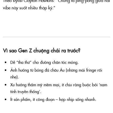
Theo stylist Clayton Hawkins: “Chúng ta ping-pong giữa hai
vibe này suốt nhiều thập kỷ.”
Vì sao Gen Z chuộng chải ra trước?
Dễ “tha thứ” cho đường chân tóc mỏng.
Ảnh hưởng từ bóng đá châu Âu (những mái fringe rối
nhẹ).
Xu hướng thẩm mỹ mềm mại, ít chịu ràng buộc bởi ‘nam
tính truyền thống’.
Ít sản phẩm, ít công đoạn – hợp nhịp sống nhanh.