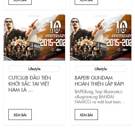
không đổi vẫn thích thú với
kiểu tóc này.
Lifestyle
Lifestyle
CUTCLUB ĐẦU TIÊN
BAPE® GUNDAM
KHỞI SẮC TẠI VIỆT
HOÀN THIỆN LẮP RÁP!
NAM LÀ …
BAPE&reg; hợp t&aacute;c
c&ugrave;ng BANDAI
NAMCO ra mắt loạt tượng
Gundam độc quyền
to&agrave;n cầu, với
XEM BÀI
XEM BÀI
c&aacute;c thiết kế đặc biệt
từ BAPE&reg;, AAPE, BABY
MILO&reg; v&agrave; APEE.