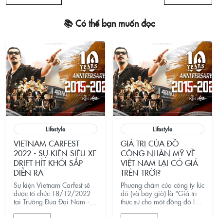
📚 Có thể bạn muốn đọc
Lifestyle
Lifestyle
VIETNAM CARFEST
GIÁ TRỊ CỦA ĐỒ
2022 - SỰ KIỆN SIÊU XE
CÔNG NHÂN MỸ VỀ
DRIFT HÍT KHÓI SẮP
VIỆT NAM LẠI CÓ GIÁ
DIỄN RA
TRÊN TRỜI?
Sự kiện Vietnam Carfest sẽ
Phương châm của công ty lúc
được tổ chức 18/12/2022
đó (và bây giờ) là "Giá trị
tại Trường Đua Đại Nam -
thực sự cho một đồng đô la
Bình Dương với những hoạt
thực sự". Nói cách khác,