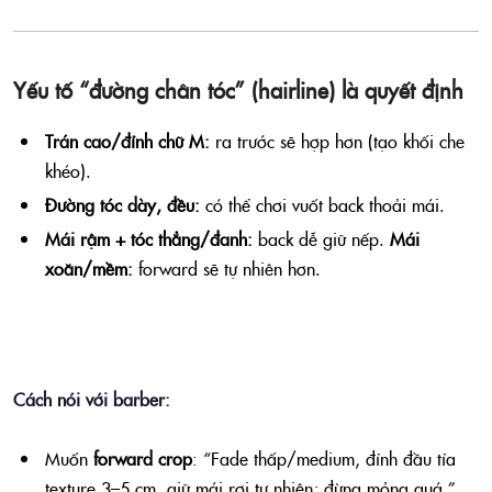
Yếu tố “đường chân tóc” (hairline) là quyết định
Trán cao/đỉnh chữ M:
ra trước sẽ hợp hơn (tạo khối che
khéo).
Đường tóc dày, đều:
có thể chơi vuốt back thoải mái.
Mái rậm + tóc thẳng/đanh:
back dễ giữ nếp.
Mái
xoăn/mềm:
forward sẽ tự nhiên hơn.
Cách nói với barber:
Muốn
forward crop
: “Fade thấp/medium, đỉnh đầu tỉa
texture 3–5 cm, giữ mái rơi tự nhiên; đừng mỏng quá.”