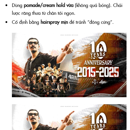
Dùng
pomade/cream hold vừa
(không quá bóng). Chải
lược răng thưa từ chân tới ngọn.
Cố định bằng
hairspray mịn
để tránh “đông cứng”.