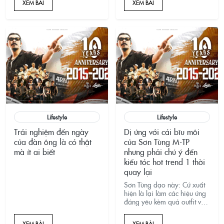
XEM BÀI
XEM BÀI
đỏ&ndash;trắng&ndash;xan
h của cột hiệu barber
pole&mdash;all-in tr&ecirc;n
một đ&ocirc;i Dunk.
Lifestyle
Lifestyle
Trải nghiệm đến ngày
Dị ứng với cái bĩu môi
của đàn ông là có thật
của Sơn Tùng M-TP
mà ít ai biết
nhưng phải chú ý đến
kiểu tóc hot trend 1 thời
quay lại
Sơn Tùng dạo này: Cứ xuất
hiện là lại làm các hiệu ứng
đáng yêu kèm quả outfit và
thời trang mới mẻ mỗi lần
comeback, qua bao năm
XEM BÀI
XEM BÀI