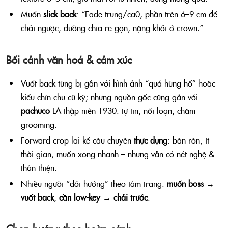
Muốn
slick back
: “Fade trung/ca0, phần trên 6–9 cm để
chải ngược; đường chia rẽ gọn, nặng khối ở crown.”
Bối cảnh văn hoá & cảm xúc
Vuốt back từng bị gắn với hình ảnh “quá hùng hổ” hoặc
kiểu chỉn chu cũ kỹ; nhưng nguồn gốc cũng gắn với
pachuco
LA thập niên 1930: tự tin, nổi loạn, chăm
grooming.
Forward crop lại kể câu chuyện
thực dụng
: bận rộn, ít
thời gian, muốn xong nhanh – nhưng vẫn có nét nghệ &
thân thiện.
Nhiều người “đổi hướng” theo tâm trạng:
muốn boss →
vuốt back
,
cần low-key → chải trước
.