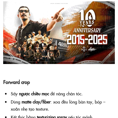
Forward crop
Sấy
ngược chiều mọc
để nâng chân tóc.
Dùng
matte clay/fiber
: xoa đều lòng bàn tay, bóp –
xoắn nhẹ tạo texture.
Kết thúc bằng
texturizing spray
nếu tóc mảnh.