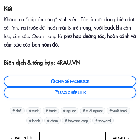
Kết
Không có “đáp án đúng” vĩnh viễn. Tóc là một dạng biểu đạt
cá tính:
ra trước
để thoải mái & trẻ trung;
vuốt back
khi cần
lực, cần sắc. Quan trọng là
phù hợp đường tóc, hoàn cảnh và
cảm xúc của bạn hôm đó
.
Biên dịch & tổng hợp: 4RAU.VN
CHIA SẺ FACEBOOK
SAO CHÉP LINK
# chải
# vuốt
# trước
# ngược
# vuốt ngược
# vuốt back
# back
# chân
# forward crop
# forward
← BÀI TRƯỚC
BÀI SAU →