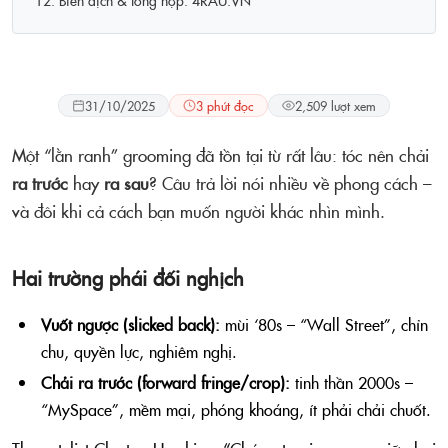
12. Biên dịch & tổng hợp: 4RAU.VN
Kiểu tóc
31/10/2025
3 phút đọc
2,509 lượt xem
Một “lằn ranh” grooming đã tồn tại từ rất lâu: tóc nên chải
ra trước
hay
ra sau
? Câu trả lời nói nhiều về phong cách –
và đôi khi cả cách bạn muốn người khác nhìn mình.
Hai trường phái đối nghịch
Vuốt ngược (slicked back):
mùi ‘80s – “Wall Street”, chỉn
chu, quyền lực, nghiêm nghị.
Chải ra trước (forward fringe/crop):
tinh thần 2000s –
“MySpace”, mềm mại, phóng khoáng, ít phải chải chuốt.