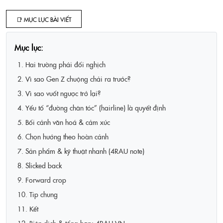
📑 MỤC LỤC BÀI VIẾT
Mục lục:
1. Hai trường phái đối nghịch
2. Vì sao Gen Z chuộng chải ra trước?
3. Vì sao vuốt ngược trở lại?
4. Yếu tố “đường chân tóc” (hairline) là quyết định
5. Bối cảnh văn hoá & cảm xúc
6. Chọn hướng theo hoàn cảnh
7. Sản phẩm & kỹ thuật nhanh (4RAU note)
8. Slicked back
9. Forward crop
10. Tip chung
11. Kết