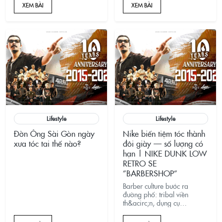
động thú vị và đa dạng như:
khách hàng có thể mua quần
XEM BÀI
XEM BÀI
Car Show tại khu vực Trưng
áo Carhartt với giá hợp lý
Bày, Hip-Hop show tại Sân
và vẫn tồn tại cho đến ngày
Khấu lớn, Drift P
nay.
Lifestyle
Lifestyle
Đờn Ông Sài Gòn ngày
Nike biến tiệm tóc thành
xưa tóc tai thế nào?
đôi giày — số lượng có
hạn | NIKE DUNK LOW
RETRO SE
”BARBERSHOP”
Barber culture bước ra
đường phố: tribal viền
th&acirc;n, dụng cụ
cắt&ndash;shave, v&agrave;
sắc