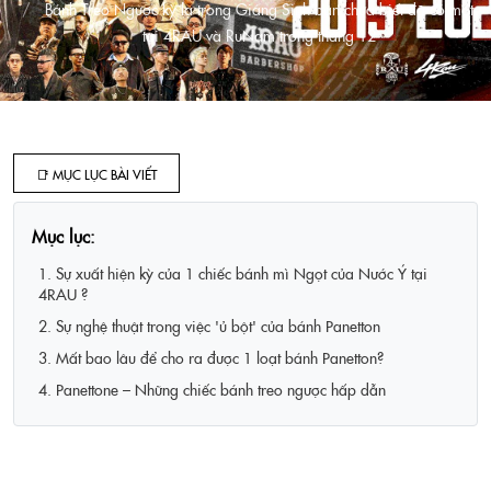
Bánh Treo Ngược kỳ lạ trong Giáng Sinh bạn chưa biết đã có mặt
tại 4RAU và RuNam trong tháng 12
📑 MỤC LỤC BÀI VIẾT
Mục lục:
1. Sự xuất hiện kỳ của 1 chiếc bánh mì Ngọt của Nước Ý tại
4RAU ?
2. Sự nghệ thuật trong việc 'ủ bột' của bánh Panetton
3. Mất bao lâu để cho ra được 1 loạt bánh Panetton?
4. Panettone – Những chiếc bánh treo ngược hấp dẫn
Lifestyle