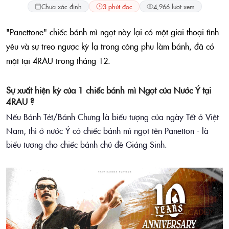
Chưa xác định
3 phút đọc
4,966 lượt xem
"Panettone" chiếc bánh mì ngọt này lại có một giai thoại tình
yêu và sự treo ngược kỳ lạ trong công phu làm bánh, đã có
mặt tại 4RAU trong tháng 12.
Sự xuất hiện kỳ của 1 chiếc bánh mì Ngọt của Nước Ý tại
4RAU ?
Nếu Bánh Tét/Bánh Chưng là biểu tượng của ngày Tết ở Việt
Nam, thì ở nước Ý có chiếc bánh mì ngọt tên Panetton - là
biểu tượng cho chiếc bánh chủ đề Giáng Sinh.