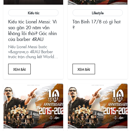
Kiểu tóc
Lifestyle
Kiểu tóc Lionel Messi: Vì
Tân Bình 17/8 có gì hot
sao gần 20 năm vẫn
?
không lỗi thời? Góc nhìn
của barber 4RAU
Nếu Lionel Messi bước
v&agrave;o 4RAU Barber
trước trận chung kết World
Cup 2026, ch&uacute;ng
t&ocirc;i sẽ tư vấn kiểu
XEM BÀI
XEM BÀI
t&oacute;c n&agrave;o?
G&oacute;c nh&igrave;n
chuy&ecirc;n s&acirc;u từ
barber về m&aacute;i
t&oacute;c, bộ r&acirc;u
v&agrave; lần nhuộm
t&oacute;c v&agrave;ng
g&acirc;y chấn động năm
2016.