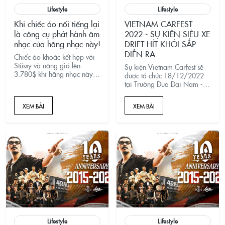
Lifestyle
Lifestyle
Khi chiếc áo nổi tiếng lại
VIETNAM CARFEST
là công cụ phát hành âm
2022 - SỰ KIỆN SIÊU XE
nhạc của hãng nhạc này!
DRIFT HÍT KHÓI SẮP
DIỄN RA
Chiếc áo khoác kết hợp với
Stüssy và nâng giá lên
Sự kiện Vietnam Carfest sẽ
3.780$ khi hãng nhạc này
được tổ chức 18/12/2022
sử dụng để phát hành các
tại Trường Đua Đại Nam -
sản phẩm của họ!
Bình Dương với những hoạt
động thú vị và đa dạng như:
XEM BÀI
XEM BÀI
Car Show tại khu vực Trưng
Bày, Hip-Hop show tại Sân
Khấu lớn, Drift P
Lifestyle
Lifestyle