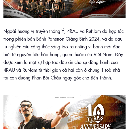
Ngoài hương vị truyền thống Ý, 4RAU và RuNam đã hợp tác
trong phiên bản Bánh Panetton Giáng Sinh 2024, và đã đầu
tư nghiên cứu công thức sáng tạo ra những vị bánh mới đặc
biệt từ nguyên liệu hảo hạng, quen thuộc của Việt Nam. Đây
được xem là một sự hợp tác dấu ấn cho sự đồng hành của
4RAU và RuNam từ thời gian cả hai còn ở chung 1 toà nhà
tại con đường Phan Bội Châu ngay góc chợ Bến Thành.