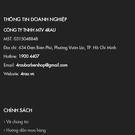
ho&aacute; t&oacute;c như
một tuy&ecirc;n ng&ocirc;n
phong c&aacute;ch
c&aacute; nh&acirc;n.
THÔNG TIN DOANH NGHIỆP
CÔNG TY TNHH MTV 4RAU
MST: 0315048848
Địa chỉ: 634 Điện Biên Phủ, Phường Vườn Lài, TP. Hồ Chí Minh
Hotline:
1900 4407
Email:
4raubarbershop@gmail.com
Website:
4rau.vn
CHÍNH SÁCH
› Về chúng tôi
› Hướng dẫn mua hàng