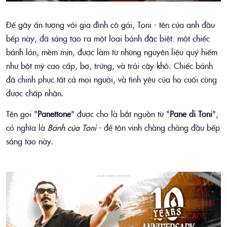
Để gây ấn tượng với gia đình cô gái, Toni - tên của anh đầu
bếp này, đã sáng tạo ra một loại bánh đặc biệt: một chiếc
bánh lớn, mềm mịn, được làm từ những nguyên liệu quý hiếm
như bột mỳ cao cấp, bơ, trứng, và trái cây khô. Chiếc bánh
đã chinh phục tất cả mọi người, và tình yêu của họ cuối cùng
được chấp nhận.
Tên gọi "
Panettone
" được cho là bắt nguồn từ "
Pane di Toni
",
có nghĩa là
Bánh của Toni
- để tôn vinh chàng chàng đầu bếp
sáng tạo này.