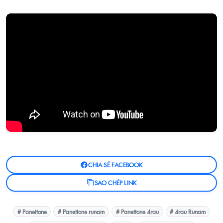
CHIA SẺ FACEBOOK
SAO CHÉP LINK
# Panettone
# Panettone runam
# Panettone 4rau
# 4rau Runam