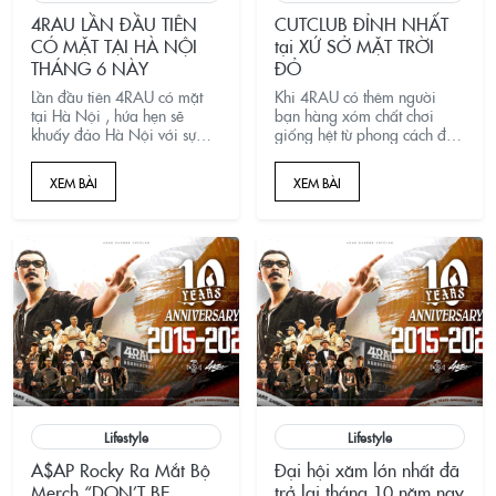
4RAU LẦN ĐẦU TIÊN
CUTCLUB ĐỈNH NHẤT
CÓ MẶT TẠI HÀ NỘI
tại XỨ SỞ MẶT TRỜI
THÁNG 6 NÀY
ĐỎ
Lần đầu tiên 4RAU có mặt
Khi 4RAU có thêm người
tại Hà Nội , hứa hẹn sẽ
bạn hàng xóm chất chơi
khuấy đảo Hà Nội với sự
giống hệt từ phong cách đến
kiện cắt tóc miễn phí hoành
lối sống,.. Vậy "homie" của
tráng dành cho gần hàng
4RAU CUTCLUB đến từ đâu?
XEM BÀI
XEM BÀI
nghìn người liên tục trong 10
tiếng đồng hồ
Lifestyle
Lifestyle
A$AP Rocky Ra Mắt Bộ
Đại hội xăm lớn nhất đã
Merch “DON’T BE
trở lại tháng 10 năm nay