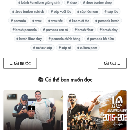
# bánh Panettone giáng sinh
# 4rau
# 4rau barber shop
# 4rau barber cutclub
# sáp vuốt tóc
# sáp tóc nam
# sáp tóc
# pomade
# wax
# wax tóc
# keo vuốt tóc
# pomade brosh
# brosh pomade
# pomade con cú
# brosh fiber
# brosh clay
# brosh fiber clay
# pomade chính hãng
# pomade hà hiền
# review sáp
# sáp rẻ
# culture pom
← BÀI TRƯỚC
BÀI SAU →
📚 Có thể bạn muốn đọc