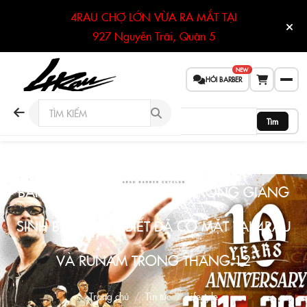
4RAU CHỢ LỚN VỪA RA MẮT TẠI
927 Nguyễn Trãi, Quận 5
NEW
HỎI BARBER
Tìm
BÁNH TREO NGƯỢC KỲ LẠ TRONG GIÁNG
SINH BẠN CHƯA BIẾT ĐÃ CÓ MẶT TẠI 4RAU
VÀ RUNAM TRONG THÁNG 12
Trang chủ
Tin tức
Lifestyle