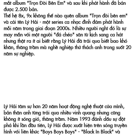
mắt album "Trọn Đời Bên Em"
và sau khi phát hành đã bán
được 2.500 bản.
Thế hệ 8x, 9x không thể nào quên album "Trọn đời bên em"
và cái tên Lý Hải - một series ca nhạc đình đám phát hành
mỗi năm trong giai đoạn 2000s. Nhiều người nghĩ đó là sự
may mắn với một người "đá chéo" sân từ kịch sang ca hát
nhưng thật ra ít ai biết rằng Lý Hải đã trải qua biết bao khó
khăn, thăng trầm mà nghề nghiệp thử thách anh trong suốt 20
năm sự nghiệp.
Lý Hải tâm sự hơn 20 năm hoạt động nghệ thuật của mình,
bản thân anh từng trải qua nhiều vinh quang nhưng cũng
không ít sóng gió, thăng trầm. Năm 1993 đánh dấu sự đột
phá khi lần đầu tiên, Lý Hải được xuất hiện trên sóng truyền
hình với liên khúc "Boys Boys Boys" - "Black In Black" và