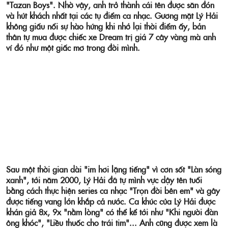
"Tazan Boys". Nhờ vậy, anh trở thành cái tên được săn đón
và hút khách nhất tại các tụ điểm ca nhạc. Gương mặt Lý Hải
không giấu nổi sự hào hứng khi nhớ lại thời điểm ấy, bản
thân tự mua được chiếc xe Dream trị giá 7 cây vàng mà anh
ví đó như một giấc mơ trong đời mình.
Sau một thời gian dài "im hơi lặng tiếng" vì cơn sốt "Làn sóng
xanh", tới năm 2000, Lý Hải đã tự mình vực dậy tên tuổi
bằng cách thực hiện series ca nhạc "Trọn đời bên em" và gây
được tiếng vang lớn khắp cả nước. Ca khúc của Lý Hải được
khán giả 8x, 9x "nằm lòng" có thể kể tới như "Khi người đàn
ông khóc", "Liều thuốc cho trái tim"... Anh cũng được xem là