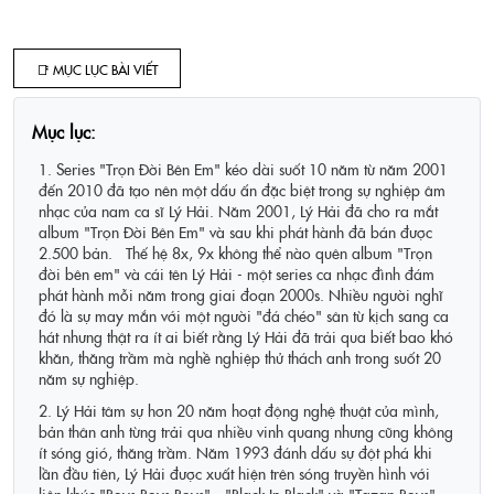
📑 MỤC LỤC BÀI VIẾT
Mục lục:
1. Series "Trọn Đời Bên Em" kéo dài suốt 10 năm từ năm 2001
đến 2010 đã tạo nên một dấu ấn đặc biệt trong sự nghiệp âm
nhạc của nam ca sĩ Lý Hải. Năm 2001, Lý Hải đã cho ra mắt
album "Trọn Đời Bên Em" và sau khi phát hành đã bán được
2.500 bản. Thế hệ 8x, 9x không thể nào quên album "Trọn
đời bên em" và cái tên Lý Hải - một series ca nhạc đình đám
phát hành mỗi năm trong giai đoạn 2000s. Nhiều người nghĩ
đó là sự may mắn với một người "đá chéo" sân từ kịch sang ca
hát nhưng thật ra ít ai biết rằng Lý Hải đã trải qua biết bao khó
khăn, thăng trầm mà nghề nghiệp thử thách anh trong suốt 20
năm sự nghiệp.
2. Lý Hải tâm sự hơn 20 năm hoạt động nghệ thuật của mình,
bản thân anh từng trải qua nhiều vinh quang nhưng cũng không
ít sóng gió, thăng trầm. Năm 1993 đánh dấu sự đột phá khi
lần đầu tiên, Lý Hải được xuất hiện trên sóng truyền hình với