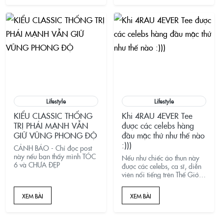
Lifestyle
Lifestyle
KIỂU CLASSIC THỐNG
Khi 4RAU 4EVER Tee
TRỊ PHÁI MẠNH VẪN
được các celebs hàng
GIỮ VŨNG PHONG ĐỘ
đầu mặc thử như thế nào
:)))
CẢNH BÁO - Chỉ đọc post
này nếu bạn thấy mình TÓC
Nếu như chiếc áo thun này
6 và CHƯA ĐẸP
được các celebs, ca sĩ, diễn
viên nổi tiếng trên Thế Giới
mặc sẽ ra sao, cùng xem các
hình ảnh chế vui cùng 4RAU
XEM BÀI
XEM BÀI
nhé :D