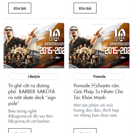
thống cũ thực sự như thế nào
và nguồn gốc của dao cạo
XEM BÀI
XEM BÀI
râu như thế nào. Cho dù bạn
thích cạo mặt như thế nào,
cho dù bạn
Lifestyle
Pomade
Từ ghế cắt ra đường
Pomade chuyên cần:
phố: BARBER SAKOTA
Giải Pháp Tự Nhiên Cho
ra mắt skate deck “sign
Tóc Khỏe Mạnh
pole”
Một sản phẩm với mùi
hương độc đáo, thích hợp
Biểu tượng nghề
với những bạn chưa cảm
th&agrave;nh đồ sưu tầm:
nhận mùi này bao giờ trên
h&igrave;nh cột barber
tóc?
&ldquo;sign pole&rdquo;
cực nhận diện.