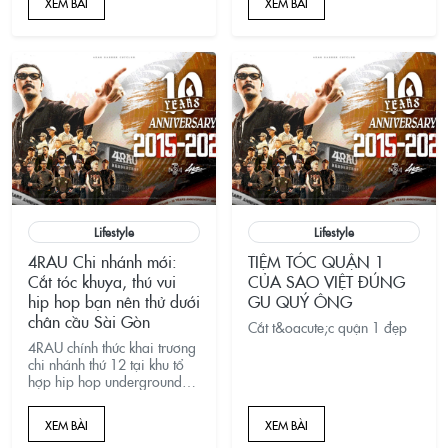
XEM BÀI
XEM BÀI
Lifestyle
Lifestyle
4RAU Chi nhánh mới:
TIỆM TÓC QUẬN 1
Cắt tóc khuya, thú vui
CỦA SAO VIỆT ĐÚNG
hip hop bạn nên thử dưới
GU QUÝ ÔNG
chân cầu Sài Gòn
Cắt t&oacute;c quận 1 đẹp
4RAU chính thức khai trương
chi nhánh thứ 12 tại khu tổ
hợp hip hop underground
dưới chân cầu Sài Gòn
trong tháng 12 vừa qua.
XEM BÀI
XEM BÀI