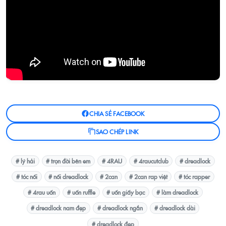
CHIA SẺ FACEBOOK
SAO CHÉP LINK
# lý hải
# trọn đời bên em
# 4RAU
# 4raucutclub
# dreadlock
# tóc nối
# nối dreadlock
# 2can
# 2can rap việt
# tóc rapper
# 4rau uốn
# uốn ruffle
# uốn giấy bạc
# làm dreadlock
# dreadlock nam đẹp
# dreadlock ngắn
# dreadlock dài
# dreadlock đẹp