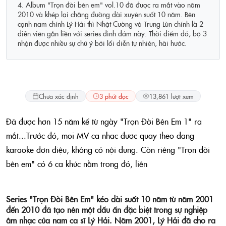
4. Album "Trọn đời bên em" vol.10 đã được ra mắt vào năm
2010 và khép lại chặng đường dài xuyên suốt 10 năm. Bên
cạnh nam chính Lý Hải thì Nhật Cường và Trung Lùn chính là 2
diễn viên gắn liền với series đình đám này. Thời điểm đó, bộ 3
nhận được nhiều sự chú ý bởi lối diễn tự nhiên, hài hước.
Lifestyle
Chưa xác định
3 phút đọc
13,861 lượt xem
Đã được hơn 15 năm kể từ ngày "Trọn Đời Bên Em 1" ra
mắt...Trước đó, mọi MV ca nhạc được quay theo dạng
karaoke đơn điệu, không có nội dung. Còn riêng "Trọn đời
bên em" có 6 ca khúc nằm trong đó, liên
Series "Trọn Đời Bên Em" kéo dài suốt 10 năm từ năm 2001
đến 2010 đã tạo nên một dấu ấn đặc biệt trong sự nghiệp
âm nhạc của nam ca sĩ Lý Hải. Năm 2001, Lý Hải đã cho ra