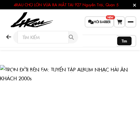
4RAU CHỢ LỚN VỪA RA MẮT TẠI
927 Nguyễn Trãi, Quận 5
NEW
HỎI BARBER
Tìm
TRỌN ĐỜI BÊN EM: TUYỂN TẬP ALBUM NHẠC
HÀI ĂN KHÁCH 2000S
Trang chủ
Tin tức
Lifestyle
TRỌN ĐỜI BÊN EM: TUYỂN TẬP ALBUM NHẠC HÀI ĂN KHÁCH
2000s