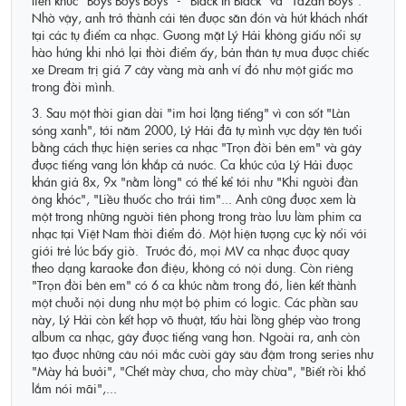
liên khúc "Boys Boys Boys" - "Black In Black" và "Tazan Boys".
Nhờ vậy, anh trở thành cái tên được săn đón và hút khách nhất
tại các tụ điểm ca nhạc. Gương mặt Lý Hải không giấu nổi sự
hào hứng khi nhớ lại thời điểm ấy, bản thân tự mua được chiếc
xe Dream trị giá 7 cây vàng mà anh ví đó như một giấc mơ
trong đời mình.
3. Sau một thời gian dài "im hơi lặng tiếng" vì cơn sốt "Làn
sóng xanh", tới năm 2000, Lý Hải đã tự mình vực dậy tên tuổi
bằng cách thực hiện series ca nhạc "Trọn đời bên em" và gây
được tiếng vang lớn khắp cả nước. Ca khúc của Lý Hải được
khán giả 8x, 9x "nằm lòng" có thể kể tới như "Khi người đàn
ông khóc", "Liều thuốc cho trái tim"... Anh cũng được xem là
một trong những người tiên phong trong trào lưu làm phim ca
nhạc tại Việt Nam thời điểm đó. Một hiện tượng cực kỳ nổi với
giới trẻ lúc bấy giờ. Trước đó, mọi MV ca nhạc được quay
theo dạng karaoke đơn điệu, không có nội dung. Còn riêng
"Trọn đời bên em" có 6 ca khúc nằm trong đó, liên kết thành
một chuỗi nội dung như một bộ phim có logic. Các phần sau
này, Lý Hải còn kết hợp võ thuật, tấu hài lồng ghép vào trong
album ca nhạc, gây được tiếng vang hơn. Ngoài ra, anh còn
tạo được những câu nói mắc cười gây sâu đậm trong series như
"Mày hả bưởi", "Chết mày chưa, cho mày chừa", "Biết rồi khổ
lắm nói mãi",...