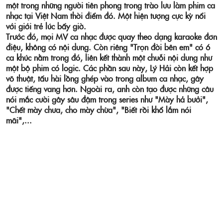
một trong những người tiên phong trong trào lưu làm phim ca
nhạc tại Việt Nam thời điểm đó. Một hiện tượng cực kỳ nổi
với giới trẻ lúc bấy giờ.
Trước đó, mọi MV ca nhạc được quay theo dạng karaoke đơn
điệu, không có nội dung. Còn riêng "Trọn đời bên em" có 6
ca khúc nằm trong đó, liên kết thành một chuỗi nội dung như
một bộ phim có logic. Các phần sau này, Lý Hải còn kết hợp
võ thuật, tấu hài lồng ghép vào trong album ca nhạc, gây
được tiếng vang hơn. Ngoài ra, anh còn tạo được những câu
nói mắc cười gây sâu đậm trong series như "Mày hả bưởi",
"Chết mày chưa, cho mày chừa", "Biết rồi khổ lắm nói
mãi",...