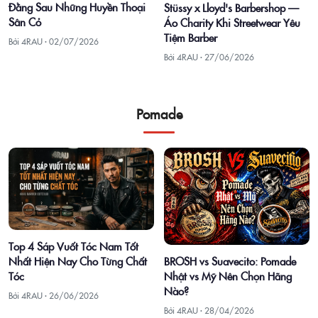
Đằng Sau Những Huyền Thoại
Stüssy x Lloyd's Barbershop —
Sân Cỏ
Áo Charity Khi Streetwear Yêu
Tiệm Barber
Bởi 4RAU ·
02/07/2026
Bởi 4RAU ·
27/06/2026
Pomade
Top 4 Sáp Vuốt Tóc Nam Tốt
Nhất Hiện Nay Cho Từng Chất
BROSH vs Suavecito: Pomade
Tóc
Nhật vs Mỹ Nên Chọn Hãng
Nào?
Bởi 4RAU ·
26/06/2026
Bởi 4RAU ·
28/04/2026