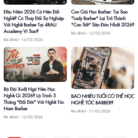
Con Gái Học Barber: Tại Sao
Đầu Năm 2026 Có Nên Đổi
"Lady Barber" Lại Trở Thành
Nghề? Cú Thay Đổi Sự Nghiệp
"Cơn Sốt" Săn Đón Nhất 2026?
Với Nghề Barber Tại 4RAU
Academy Vì Sao?
Bởi 4RAU ·
12/02/2026
Bởi 4RAU ·
16/02/2026
Bộ Đội Xuất Ngũ Nên Học
Nghề Gì 2026? Lộ Trình 3
BAO NHIÊU TUỔI CÓ THỂ HỌC
Tháng "Đổi Đời" Với Nghề Tóc
NGHỀ TÓC BARBER?
Nam Barber
Bởi 4RAU ·
11/02/2026
Bởi 4RAU ·
12/02/2026