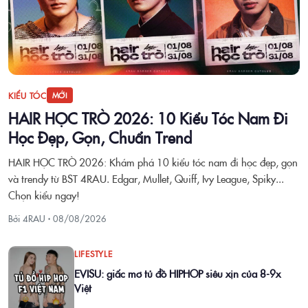
KIỂU TÓC
MỚI
HAIR HỌC TRÒ 2026: 10 Kiểu Tóc Nam Đi
Học Đẹp, Gọn, Chuẩn Trend
HAIR HỌC TRÒ 2026: Khám phá 10 kiểu tóc nam đi học đẹp, gọn
và trendy từ BST 4RAU. Edgar, Mullet, Quiff, Ivy League, Spiky...
Chọn kiểu ngay!
Bởi 4RAU ·
08/08/2026
LIFESTYLE
EVISU: giấc mơ tủ đồ HIPHOP siêu xịn của 8-9x
Việt