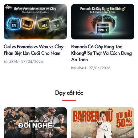
Gel vs Pomade vs Wax vs Clay:
Pomade Có Gây Rụng Tóc
Phân Biệt Lần Cuối Cho Nam
Không? Sự Thật Và Cách Dùng
An Toàn
Bởi 4RAU ·
27/04/2026
Bởi 4RAU ·
27/04/2026
Dạy cắt tóc