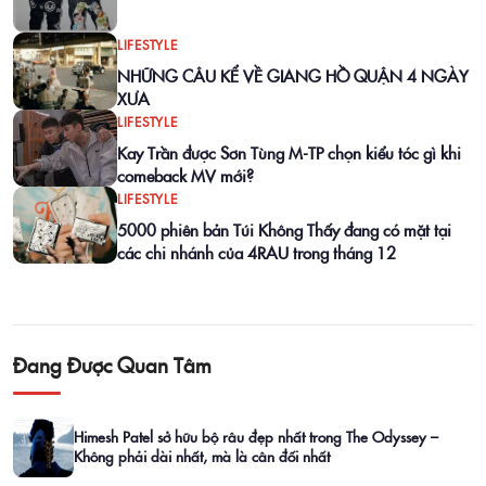
LIFESTYLE
NHỮNG CÂU KỂ VỀ GIANG HỒ QUẬN 4 NGÀY
XƯA
LIFESTYLE
Kay Trần được Sơn Tùng M-TP chọn kiểu tóc gì khi
comeback MV mới?
LIFESTYLE
5000 phiên bản Túi Không Thấy đang có mặt tại
các chi nhánh của 4RAU trong tháng 12
Đang Được Quan Tâm
Himesh Patel sở hữu bộ râu đẹp nhất trong The Odyssey –
Không phải dài nhất, mà là cân đối nhất