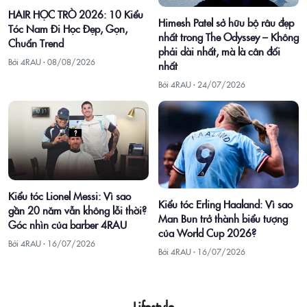
HAIR HỌC TRÒ 2026: 10 Kiểu
Himesh Patel sở hữu bộ râu đẹp
Tóc Nam Đi Học Đẹp, Gọn,
nhất trong The Odyssey – Không
Chuẩn Trend
phải dài nhất, mà là cân đối
Bởi 4RAU ·
08/08/2026
nhất
Bởi 4RAU ·
24/07/2026
Kiểu tóc Lionel Messi: Vì sao
Kiểu tóc Erling Haaland: Vì sao
gần 20 năm vẫn không lỗi thời?
Man Bun trở thành biểu tượng
Góc nhìn của barber 4RAU
của World Cup 2026?
Bởi 4RAU ·
16/07/2026
Bởi 4RAU ·
16/07/2026
Lifestyle