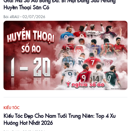
Giải Mã Số Áo Bóng Đá: Bí Mật Đằng Sau Những
Huyền Thoại Sân Cỏ
Bởi 4RAU ·
02/07/2026
KIỂU TÓC
Kiểu Tóc Đẹp Cho Nam Tuổi Trung Niên: Top 4 Xu
Hướng Hot Nhất 2026