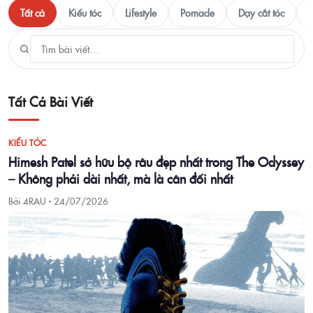
Tất cả
Kiểu tóc
Lifestyle
Pomade
Dạy cắt tóc
T
Tất Cả Bài Viết
KIỂU TÓC
Himesh Patel sở hữu bộ râu đẹp nhất trong The Odyssey
– Không phải dài nhất, mà là cân đối nhất
Bởi 4RAU ·
24/07/2026