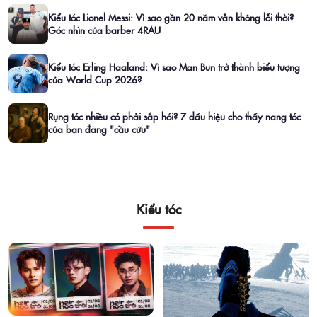
Kiểu tóc Lionel Messi: Vì sao gần 20 năm vẫn không lỗi thời?
Góc nhìn của barber 4RAU
Kiểu tóc Erling Haaland: Vì sao Man Bun trở thành biểu tượng
của World Cup 2026?
Rụng tóc nhiều có phải sắp hói? 7 dấu hiệu cho thấy nang tóc
của bạn đang "cầu cứu"
Kiểu tóc