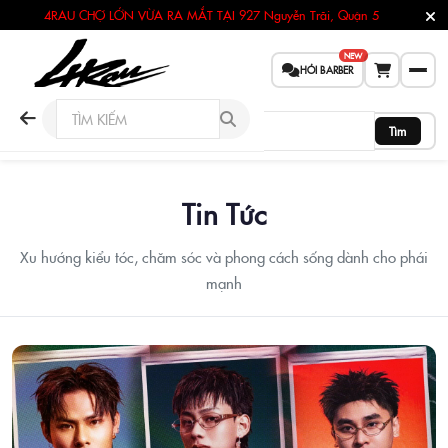
4RAU CHỢ LỚN VỪA RA MẮT TẠI
927 Nguyễn Trãi, Quận 5
NEW
HỎI BARBER
Tìm
Tin Tức
Xu hướng kiểu tóc, chăm sóc và phong cách sống dành cho phái
mạnh