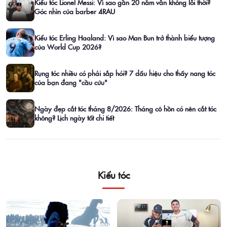
Kiểu tóc Lionel Messi: Vì sao gần 20 năm vẫn không lỗi thời?
Góc nhìn của barber 4RAU
Kiểu tóc Erling Haaland: Vì sao Man Bun trở thành biểu tượng
của World Cup 2026?
Rụng tóc nhiều có phải sắp hói? 7 dấu hiệu cho thấy nang tóc
của bạn đang "cầu cứu"
Ngày đẹp cắt tóc tháng 8/2026: Tháng cô hồn có nên cắt tóc
không? Lịch ngày tốt chi tiết
Kiểu tóc