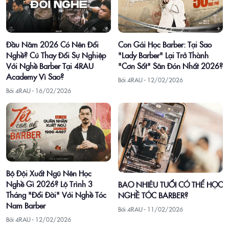
Con Gái Học Barber: Tại Sao
Đầu Năm 2026 Có Nên Đổi
"Lady Barber" Lại Trở Thành
Nghề? Cú Thay Đổi Sự Nghiệp
"Cơn Sốt" Săn Đón Nhất 2026?
Với Nghề Barber Tại 4RAU
Academy Vì Sao?
Bởi 4RAU ·
12/02/2026
Bởi 4RAU ·
16/02/2026
Bộ Đội Xuất Ngũ Nên Học
Nghề Gì 2026? Lộ Trình 3
BAO NHIÊU TUỔI CÓ THỂ HỌC
Tháng "Đổi Đời" Với Nghề Tóc
NGHỀ TÓC BARBER?
Nam Barber
Bởi 4RAU ·
11/02/2026
Bởi 4RAU ·
12/02/2026