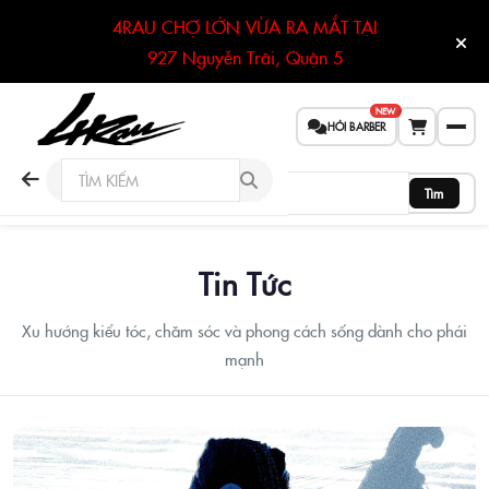
4RAU CHỢ LỚN VỪA RA MẮT TẠI
927 Nguyễn Trãi, Quận 5
NEW
HỎI BARBER
Tìm
Tin Tức
Xu hướng kiểu tóc, chăm sóc và phong cách sống dành cho phái
mạnh