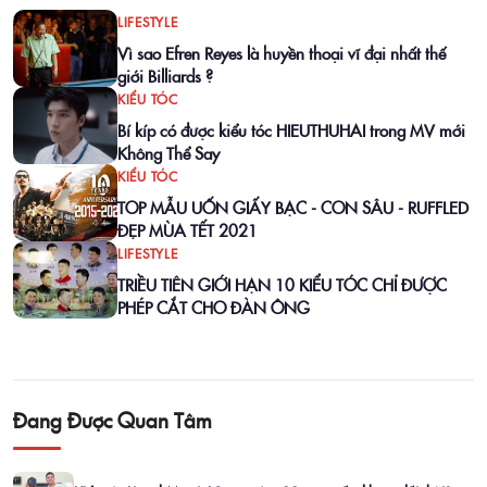
LIFESTYLE
Vì sao Efren Reyes là huyền thoại vĩ đại nhất thế
giới Billiards ?
KIỂU TÓC
Bí kíp có được kiểu tóc HIEUTHUHAI trong MV mới
Không Thể Say
KIỂU TÓC
TOP MẪU UỐN GIẤY BẠC - CON SÂU - RUFFLED
ĐẸP MÙA TẾT 2021
LIFESTYLE
TRIỀU TIÊN GIỚI HẠN 10 KIỂU TÓC CHỈ ĐƯỢC
PHÉP CẮT CHO ĐÀN ÔNG
Đang Được Quan Tâm