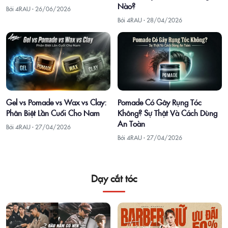
Nào?
Bởi 4RAU ·
26/06/2026
Bởi 4RAU ·
28/04/2026
Gel vs Pomade vs Wax vs Clay:
Pomade Có Gây Rụng Tóc
Phân Biệt Lần Cuối Cho Nam
Không? Sự Thật Và Cách Dùng
An Toàn
Bởi 4RAU ·
27/04/2026
Bởi 4RAU ·
27/04/2026
Dạy cắt tóc