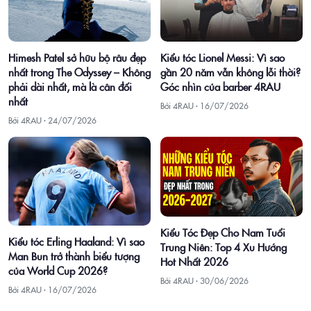
Himesh Patel sở hữu bộ râu đẹp
Kiểu tóc Lionel Messi: Vì sao
nhất trong The Odyssey – Không
gần 20 năm vẫn không lỗi thời?
phải dài nhất, mà là cân đối
Góc nhìn của barber 4RAU
nhất
Bởi 4RAU ·
16/07/2026
Bởi 4RAU ·
24/07/2026
Kiểu Tóc Đẹp Cho Nam Tuổi
Kiểu tóc Erling Haaland: Vì sao
Trung Niên: Top 4 Xu Hướng
Man Bun trở thành biểu tượng
Hot Nhất 2026
của World Cup 2026?
Bởi 4RAU ·
30/06/2026
Bởi 4RAU ·
16/07/2026