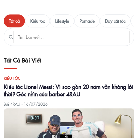
Tất cả
Kiểu tóc
Lifestyle
Pomade
Dạy cắt tóc
T
Tất Cả Bài Viết
KIỂU TÓC
Kiểu tóc Lionel Messi: Vì sao gần 20 năm vẫn không lỗi
thời? Góc nhìn của barber 4RAU
Bởi 4RAU ·
16/07/2026