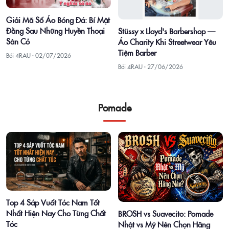
Giải Mã Số Áo Bóng Đá: Bí Mật
Đằng Sau Những Huyền Thoại
Stüssy x Lloyd's Barbershop —
Sân Cỏ
Áo Charity Khi Streetwear Yêu
Tiệm Barber
Bởi 4RAU ·
02/07/2026
Bởi 4RAU ·
27/06/2026
Pomade
Top 4 Sáp Vuốt Tóc Nam Tốt
Nhất Hiện Nay Cho Từng Chất
BROSH vs Suavecito: Pomade
Tóc
Nhật vs Mỹ Nên Chọn Hãng