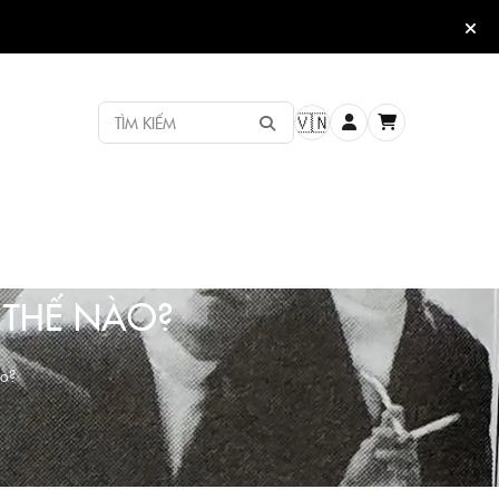
TÌM KIẾM
🇻🇳
 THẾ NÀO?
ào?