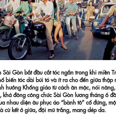
 Sài Gòn bắt đầu cắt tóc ngắn trong khi miền T
ổ biến tóc dài búi tó và ít ra cho đến giữa thập
nh hưởng Khổng giáo từ cách ăn mặc, nói năng,
, khá đông công chức Sài Gòn lương tháng 6 đ
ua nhau diện âu phục áo “bành tô” cổ đứng, mộ
à cừ kết ở giữa, đội mũ trắng, mang dép da.