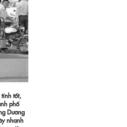
ính tốt,
ành phố
ông Dương
Tây nhanh