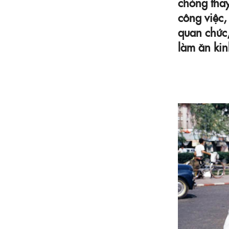
chóng tha
công việc,
quan chức,
làm ăn ki