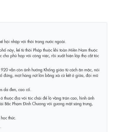
ế hội nhập với thời trang nước ngoài.
 phố này, kể từ thời Pháp thuộc khi toàn Miền Nam thuộc
ho phù hợp với công việc, rồi xuất hiện lớp thợ cắt tóc
ên 1920 vẫn còn ảnh hưởng Khổng giáo từ cách ăn mặc, nói
 đứng, một hàng nút lớn bằng xà cừ kết ở giữa, đội mũ
es da đen, cao cổ.
 thuộc địa với tóc chải để lộ vầng trán cao, hình ảnh
 Hoài Bắc Phạm Đình Chương với gương mặt sáng trưng,
 học thức.
.