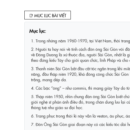
📑 MỤC LỤC BÀI VIẾT
Mục lục:
1. Trong những năm 1960-1970, tại Việt Nam, thời trang 
2. Người ta hay nói về tính cách đờn ông Sài Gòn với đầ
về Đông Dương là xứ thuộc địa, người Sài Gòn, nhất là g
theo đúng kiểu Tây cho giới quan chức, lính Pháp và cho
3. Thanh niên Sài Gòn bắt đầu cắt tóc ngắn trong khi mi
năng, đầu thập niên 1920, khá đông công chức Sài Gòn 
trắng, mang dép da.
4. Các bậc “ông” – như commis, thì mang giày Tây do từ b
5. Thập niên 1950, nhìn chung đàn ông Sài Gòn biết chú ý
giới nghệ sĩ phản ánh điều đó, trong chân dung lưu lại 
thông tuệ như giáo sư đại học.
6. Trang phục trong thời kì này vẫn là veston, âu phục, 
7. Đờn Ông Sài Gòn giai đoạn này có các kiểu tóc dài h