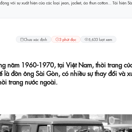
ng với sự xuất hiện của các loại jean, jacket, áo thun cotton... Tái hiện 
Lifestyle
Chưa xác định
3 phút đọc
5,633 lượt xem
ng năm 1960-1970, tại Việt Nam, thời trang củ
hể là đờn ông Sài Gòn, có nhiều sự thay đổi và x
hời trang nước ngoài.