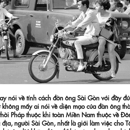
ay nói về tính cách đờn ông Sài Gòn với đầy đủ t
ứ không mấy ai nói về diện mạo của đàn ông th
 thời Pháp thuộc khi toàn Miền Nam thuộc về Đ
c địa, người Sài Gòn, nhất là giới làm việc cho 