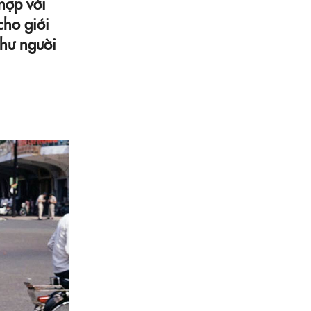
hợp với
cho giới
như người