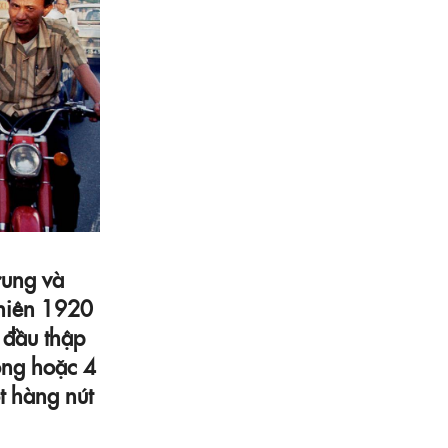
rung và
 niên 1920
 đầu thập
ồng hoặc 4
t hàng nút