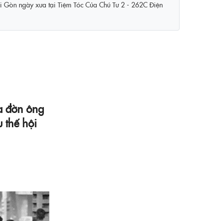
Sài Gòn ngày xưa tại Tiệm Tóc Của Chú Tư 2 - 262C Điện
a đờn ông
u thế hội