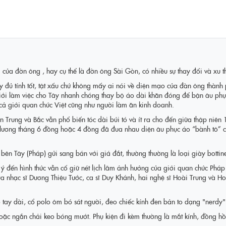
của đờn ông , hay cụ thể là đờn ông Sài Gòn, có nhiều sự thay đổi và xu th
y đủ tính tốt, tật xấu chứ không mấy ai nói về diện mạo của đàn ông thành
iới làm việc cho Tây nhanh chóng thay bộ áo dài khăn đóng để bận âu phục c
 cả giới quan chức Việt cũng như người làm ăn kinh doanh.
ền Trung và Bắc vẫn phổ biến tóc dài búi tó và ít ra cho đến giữa thập ni
lương tháng 6 đồng hoặc 4 đồng đã đua nhau diện âu phục áo “bành tô” cổ
ên Tây (Pháp) gửi sang bán với giá đắt, thường thường là loại giày bottin
 đến hình thức vẫn cố giữ nét lịch lãm ảnh hưởng của giới quan chức Pháp ở
của nhạc sĩ Dương Thiệu Tước, ca sĩ Duy Khánh, hai nghệ sĩ Hoài Trung và
áo tay dài, cổ polo ôm bó sát người, đeo chiếc kính đen bản to dạng "nerdy"
oặc ngắn chải keo bóng mướt. Phụ kiện đi kèm thường là mắt kính, đồng hồ