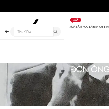
MỚI
MUA SẮM
HỌC BARBER
CHI NH
ĐỜN ÔNG 
Tr