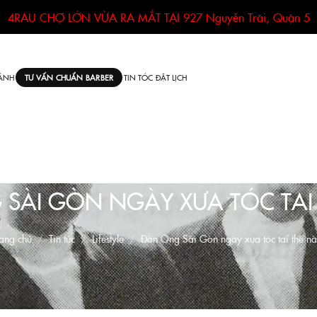
4RAU CHỢ LỚN VỪA RA MẮT TẠI
927 Nguyễn Trãi, Quận 5
ÁNH
TIN TÓC
ĐẶT LỊCH
TƯ VẤN CHUẨN BARBER
SÀI GÒN NGÀY XƯA TÓC TAI
ang chủ
Tin tức
Lifestyle
Đờn Ông Sài Gòn ngày xưa tóc tai thế n