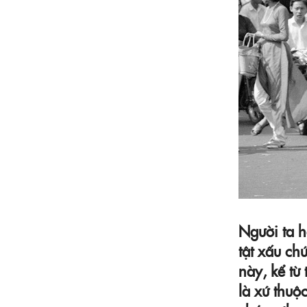
Người ta h
tật xấu ch
này, kể từ
là xứ thuộ