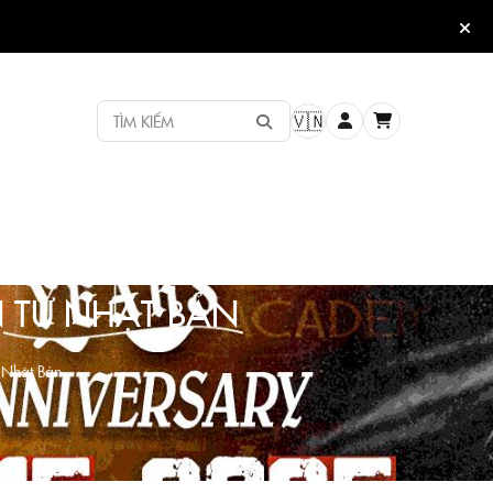
TÌM KIẾM
🇻🇳
 TỪ NHẬT BẢN
Nhật Bản