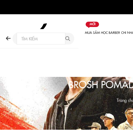
MỚI
MUA SẮM
HỌC BARBER
CHI NH
BROSH POMAD
Trang ch