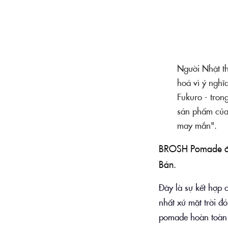
Người Nhật th
hoá vì ý nghĩ
Fukuro - tron
sản phẩm của 
may mắn".
BROSH Pomade đượ
Bản.
Đây là sự kết hợp 
nhất xứ mặt trời đ
pomade hoàn toàn