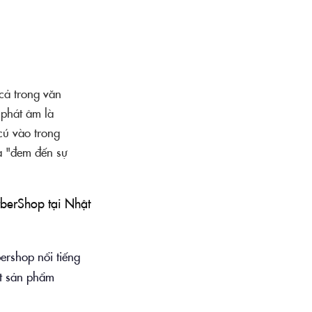
cả trong văn
 phát âm là
cú vào trong
à "đem đến sự
berShop tại Nhật
ershop nổi tiếng
ột sản phẩm