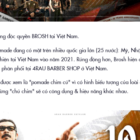
ng độc quyền BROSH tại Việt Nam.
omade đang có mặt trên nhiều quốc gia lớn (25 nước): Mỹ, Nhậ
t hiện tại Việt Nam vào năm 2021. Rúng động hơn, Brosh hiện
ếp phân phối tại 4RAU BARBER SHOP ở Việt Nam.
được xem là "pomade chim cú" vì có hình biểu tượng của loài 
Từng "chú chim" sẽ có công dụng & hiệu năng khác nhau.