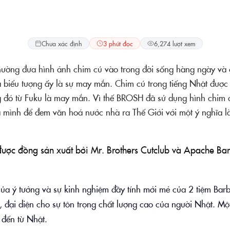
Pomade
Chưa xác định
3 phút đọc
6,274 lượt xem
ường đưa hình ảnh chim cú vào trong đời sống hàng ngày và 
a biểu tượng ấy là sự may mắn. Chim cú trong tiếng Nhật được
g đó từ Fuku là may mắn. Vì thế BROSH đã sử dụng hình chim 
mình để đem văn hoá nước nhà ra Thế Giới với một ý nghĩa l
c đồng sản xuất bởi Mr. Brothers Cutclub và Apache Bar
của ý tưởng và sự kinh nghiệm đầy tính mới mẻ của 2 tiệm Barb
ỏ, đại diện cho sự tôn trọng chất lượng cao của người Nhật. M
 đến từ Nhật.