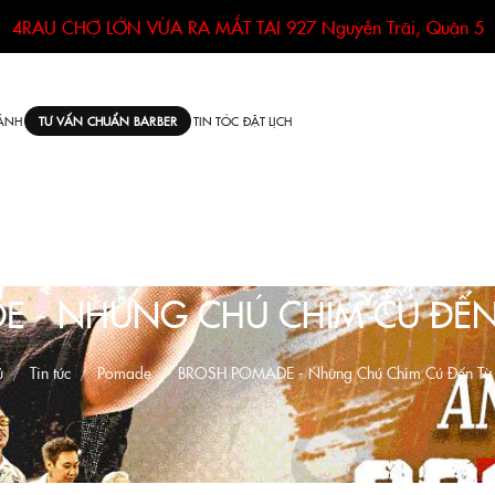
4RAU CHỢ LỚN VỪA RA MẮT TẠI
927 Nguyễn Trãi, Quận 5
ÁNH
TIN TÓC
ĐẶT LỊCH
TƯ VẤN CHUẨN BARBER
E - NHỮNG CHÚ CHIM CÚ ĐẾN
ủ
Tin tức
Pomade
BROSH POMADE - Những Chú Chim Cú Đến Từ 