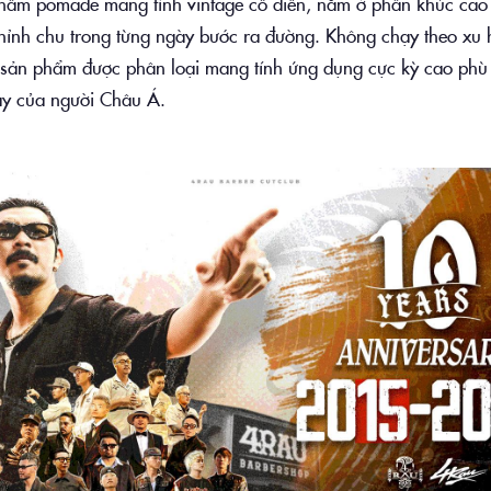
phẩm pomade mang tính vintage cổ điển, nằm ở phân khúc cao
hỉnh chu trong từng ngày bước ra đường. Không chạy theo xu h
u sản phẩm được phân loại mang tính ứng dụng cực kỳ cao phù 
ày của người Châu Á.