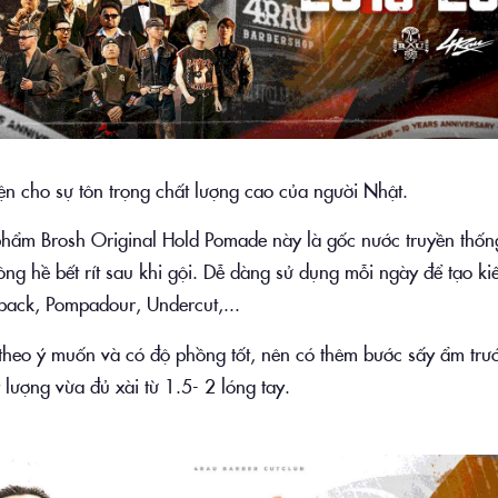
n cho sự tôn trọng chất lượng cao của người Nhật.
hẩm Brosh Original Hold Pomade này là gốc nước truyền thống
ng hề bết rít sau khi gội. Dễ dàng sử dụng mỗi ngày để tạo ki
kback, Pompadour, Undercut,...
theo ý muốn và có độ phồng tốt, nên có thêm bước sấy ẩm trư
lượng vừa đủ xài từ 1.5- 2 lóng tay.