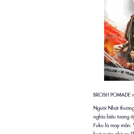
BROSH POMADE man
Người Nhật thường
nghĩa biểu tượng ấ
Fuku là may mắn. 
hoá nước nhà ra T