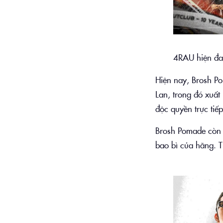
4RAU hiện đa
Hiện nay, Brosh P
Lan, trong đó xuấ
độc quyền trực ti
Brosh Pomade còn 
bao bì của hãng. 