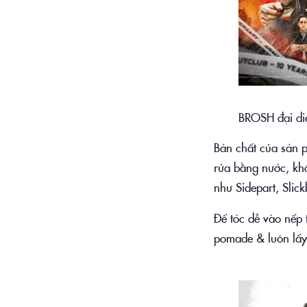
BROSH đại diệ
Bản chất của sản p
rửa bằng nước, khô
như Sidepart, Slic
Để tóc dễ vào nếp 
pomade & luôn lấy 