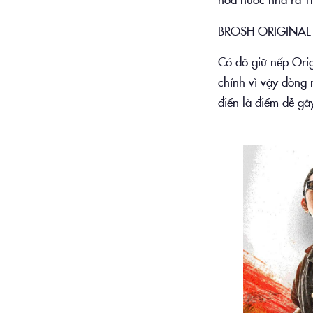
BROSH ORIGINA
Có độ giữ nếp Orig
chính vì vậy dòng 
điển là điểm dễ g