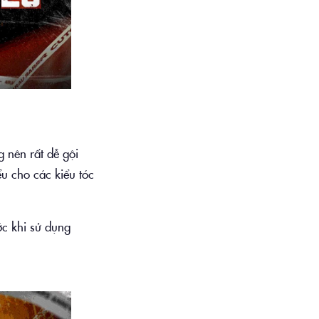
 nên rất dễ gội
ểu cho các kiểu tóc
ớc khi sử dụng