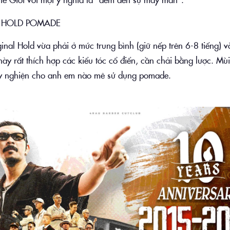
L HOLD POMADE
inal Hold vừa phải ở mức trung bình (giữ nếp trên 6-8 tiếng) v
này rất thích hợp các kiểu tóc cổ điển, cần chải bằng lược. Mù
ây nghiện cho anh em nào mê sử dụng pomade.