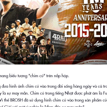
g biểu tượng "chim cú" trên nắp hộp.
 đưa hình ảnh chim cú vào trong đời sống hàng ngày và cả tr
y là sự may mắn. Chim cú trong tiếng Nhật được phát âm là Fu
Vì thế BROSH đã sử dụng hình chim cú vào trong sản phẩm c
hế Giới với một ý nghĩa là "đem đến sự may mắn".